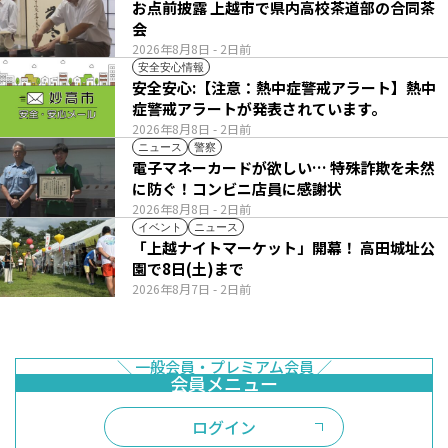
お点前披露 上越市で県内高校茶道部の合同茶
会
2026年8月8日
- 2日前
安全安心情報
安全安心:【注意：熱中症警戒アラート】熱中
症警戒アラートが発表されています。
2026年8月8日
- 2日前
ニュース
警察
電子マネーカードが欲しい… 特殊詐欺を未然
に防ぐ！コンビニ店員に感謝状
2026年8月8日
- 2日前
イベント
ニュース
「上越ナイトマーケット」開幕！ 高田城址公
園で8日(土)まで
2026年8月7日
- 2日前
ログイン