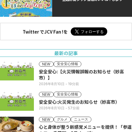
Twitter でJCV Fan !を
最新の記事
安全安心情報
NEW
安全安心:【火災情報誤報のお知らせ（妙高
市）】
2026年8月10日
- 19分前
安全安心情報
NEW
安全安心:火災発生のお知らせ（妙高市）
2026年8月10日
- 57分前
グルメ
ニュース
NEW
心と身体が整う新感覚メニューを提供！「参道