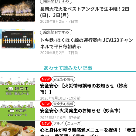
編集部おすすめ
長岡大花火をベストアングルで生中継！2日
(日)、3日(月)
2026年8月2日
- 7日前
編集部おすすめ
トキ鉄･ほくほく線の運行案内 JCV123チャン
ネルで平日毎朝表示
2026年8月2日
- 7日前
あわせて読みたい記事
安全安心情報
NEW
安全安心:【火災情報誤報のお知らせ（妙高
市）】
2026年8月10日
- 19分前
安全安心情報
NEW
安全安心:火災発生のお知らせ（妙高市）
2026年8月10日
- 57分前
グルメ
ニュース
NEW
心と身体が整う新感覚メニューを提供！「参道