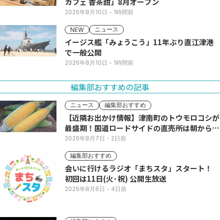
カフェ 香茶甜」8月オープン
2026年8月10日
- 1時間前
ニュース
NEW
イージス艦「みょうこう」11年ぶり直江津港
で一般公開
2026年8月10日
- 1時間前
編集部おすすめの記事
ニュース
編集部おすすめ
【近隣お出かけ情報】津南町のトウモロコシが
最盛期！国道ロードサイドの直売所は朝から長
い列
2026年8月7日
- 2日前
編集部おすすめ
会いに行けるラジオ「まちスタ」スタート！
初回は11日(火･祝) 公開生放送
2026年8月6日
- 4日前