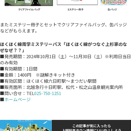
またミステリー冊子とセットでクリアファイルバッグ、缶バッジ
などがもらえます。
ほくほく線周学ミステリーパス「ほくほく線がつなぐ上杉家のな
ぜなぜ？？」
■発売期間：2024年10月1日（土）～11月30日（土）※利用日当日
のみ有効
■有効期間：1日間
■金額：1400円 ※謎解きキット付き
■有効区間：ほくほく線六日町駅～まつだい駅間
■販売箇所：北越急行十日町駅、松代・松之山温泉観光案内所
■問い合せ：TEL
025-750-1251
■
ホームページ
この記事が気に入ったら
上越妙高タウン情報にいいね！しよう