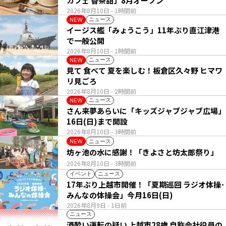
カフェ 香茶甜」8月オープン
2026年8月10日
- 1時間前
ニュース
NEW
イージス艦「みょうこう」11年ぶり直江津港
で一般公開
2026年8月10日
- 1時間前
ニュース
NEW
見て 食べて 夏を楽しむ！板倉区久々野 ヒマワ
リ見ごろ
2026年8月10日
- 2時間前
ニュース
NEW
さん来夢あらいに「キッズジャブジャブ広場」
16日(日)まで開設
2026年8月10日
- 3時間前
ニュース
NEW
坊ヶ池の水に感謝！「きよさと坊太郎祭り」
2026年8月10日
- 3時間前
イベント
ニュース
17年ぶり上越市開催！「夏期巡回 ラジオ体操･
みんなの体操会」今月16日(日)
2026年8月9日
- 1日前
ニュース
酒酔い運転の疑い 上越市28歳 自称会社役員の