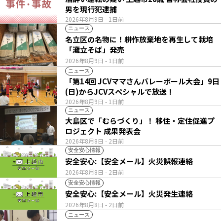
男を現行犯逮捕
2026年8月9日
- 1日前
ニュース
名立区の名物に！耕作放棄地を再生して栽培
「灘立そば」発売
2026年8月9日
- 1日前
ニュース
「第14回 JCVママさんバレーボール大会」9日
(日)からJCVスペシャルで放送！
2026年8月9日
- 1日前
ニュース
大島区で「むらづくり」！ 移住・定住促進プ
ロジェクト 成果発表会
2026年8月8日
- 2日前
安全安心情報
安全安心:【安全メール】火災誤報連絡
2026年8月8日
- 2日前
安全安心情報
安全安心:【安全メール】火災発生連絡
2026年8月8日
- 2日前
ニュース