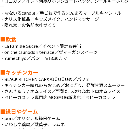
・コヨカノ／インド刺繍リボンジュードバッグ、シールキーホルダ
ー
・なないろcandle／手ごねで作るまんまるマーブルキャンドル
・ナリス化粧品／キッズメイク、ハンドマッサージ
・隠れ家／お名前木札づくり
■飲食
・La Famille Sucre／イベント限定お弁当
・on the tsunodori terrace／ヴィーガンスイーツ
・Yumechiyo／パン ※13:30まで
■キッチンカー
・BLACK KITCHEN CARゆÜÜÜÜÜめ／パフェ
・キッチンカー晴れのちおこめ／おにぎり、発酵甘酒スムージー
・さんきゅう♪オムライス／野菜たっぷりふわトロオムライス
・ベビーカステラ専門店 MOGMOG新潟店／ベビーカステラ
■縁日やゲーム
・pori／オリジナル縁日ゲーム
・いわしや薬局／駄菓子、ラムネ