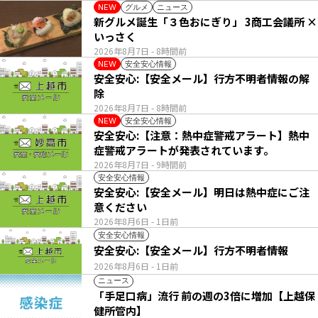
グルメ
ニュース
NEW
新グルメ誕生「３色おにぎり」 3商工会議所 ×
いっさく
2026年8月7日
- 8時間前
安全安心情報
NEW
安全安心:【安全メール】行方不明者情報の解
除
2026年8月7日
- 8時間前
安全安心情報
NEW
安全安心:【注意：熱中症警戒アラート】熱中
症警戒アラートが発表されています。
2026年8月7日
- 9時間前
安全安心情報
安全安心:【安全メール】明日は熱中症にご注
意ください
2026年8月6日
- 1日前
安全安心情報
安全安心:【安全メール】行方不明者情報
2026年8月6日
- 1日前
ニュース
「手足口病」流行 前の週の3倍に増加【上越保
健所管内】