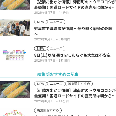
【近隣お出かけ情報】津南町のトウモロコシが
最盛期！国道ロードサイドの直売所は朝から長
い列
2026年8月7日
- 44分前
ニュース
NEW
妙高市で戦没者記憶展 ～語り継ぐ戦争の記憶
～
2026年8月7日
- 3時間前
ニュース
NEW
8日(土)以降 暑さ少し和らぐも大気は不安定
2026年8月7日
- 3時間前
編集部おすすめの記事
ニュース
編集部おすすめ
NEW
【近隣お出かけ情報】津南町のトウモロコシが
最盛期！国道ロードサイドの直売所は朝から長
い列
2026年8月7日
- 44分前
編集部おすすめ