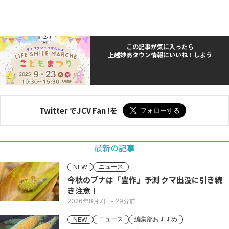
この記事が気に入ったら
上越妙高タウン情報にいいね！しよう
Twitter でJCV Fan !を
最新の記事
ニュース
NEW
今秋のブナは「豊作」予測 クマ出没に引き続
き注意！
2026年8月7日
- 29分前
ニュース
編集部おすすめ
NEW