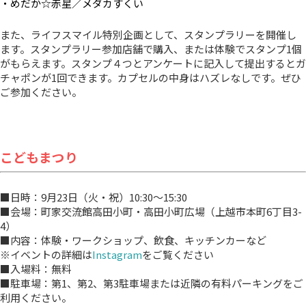
・めだか☆赤星／メダカすくい
また、ライフスマイル特別企画として、スタンプラリーを開催し
ます。スタンプラリー参加店舗で購入、または体験でスタンプ1個
がもらえます。スタンプ４つとアンケートに記入して提出するとガ
チャポンが1回できます。カプセルの中身はハズレなしです。ぜひ
ご参加ください。
こどもまつり
■日時：9月23日（火・祝）10:30〜15:30
■会場：町家交流館高田小町・高田小町広場（上越市本町6丁目3-
4）
■内容：体験・ワークショップ、飲食、キッチンカーなど
※イベントの詳細は
Instagram
をご覧ください
■入場料：無料
■駐車場：第1、第2、第3駐車場または近隣の有料パーキングをご
利用ください。