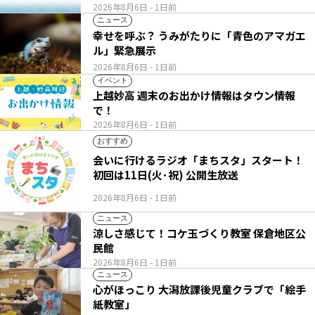
2026年8月6日
- 1日前
ニュース
幸せを呼ぶ？ うみがたりに「青色のアマガエ
ル」緊急展示
2026年8月6日
- 1日前
イベント
上越妙高 週末のお出かけ情報はタウン情報
で！
2026年8月6日
- 1日前
おすすめ
会いに行けるラジオ「まちスタ」スタート！
初回は11日(火･祝) 公開生放送
2026年8月6日
- 1日前
ニュース
涼しさ感じて！コケ玉づくり教室 保倉地区公
民館
2026年8月6日
- 1日前
ニュース
心がほっこり 大潟放課後児童クラブで「絵手
紙教室」