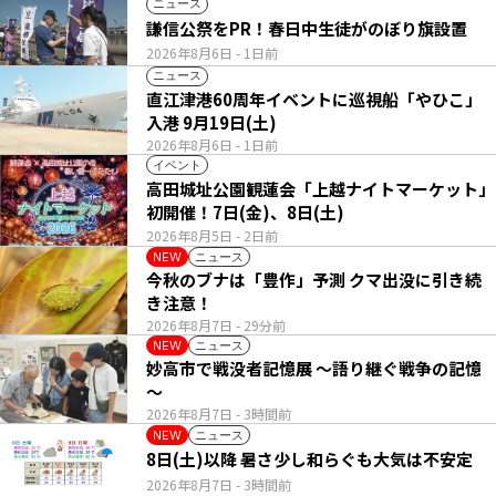
ニュース
謙信公祭をPR！春日中生徒がのぼり旗設置
2026年8月6日
- 1日前
ニュース
直江津港60周年イベントに巡視船「やひこ」
入港 9月19日(土)
2026年8月6日
- 1日前
イベント
高田城址公園観蓮会「上越ナイトマーケット」
初開催！7日(金)、8日(土)
2026年8月5日
- 2日前
ニュース
NEW
今秋のブナは「豊作」予測 クマ出没に引き続
き注意！
2026年8月7日
- 29分前
ニュース
NEW
妙高市で戦没者記憶展 ～語り継ぐ戦争の記憶
～
2026年8月7日
- 3時間前
ニュース
NEW
8日(土)以降 暑さ少し和らぐも大気は不安定
2026年8月7日
- 3時間前