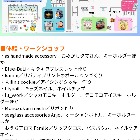
■体験・ワークショップ
・as handmade accessory／おめかしクマさん、キーホルダーほ
か
・Blue-BaLi／キラキラブレスレット作り
・kanon／リバティプリントのボールペンづくり
・Ｋilin’s cookie／アイシングクッキー作り
・lilynail／キッズネイル、ネイルチップ
・lu_ｗork／シャカモコキーホルダー、デコモコアイスキーホル
ダーほか
・Monozukuri machi／リボン作り
・seaglass accessories Anjo／オーシャンボトル、キーホルダー
ほか
・おうちアロマ Famile／リップグロス、バスバウム、ネイルケア
オイル