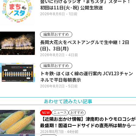
会いに行けるラジオ「まちスタ」スタート！
初回は11日(火･祝) 公開生放送
2026年8月6日
- 1日前
編集部おすすめ
長岡大花火をベストアングルで生中継！2日
(日)、3日(月)
2026年8月2日
- 4日前
編集部おすすめ
トキ鉄･ほくほく線の運行案内 JCV123チャン
ネルで平日毎朝表示
2026年8月2日
- 5日前
あわせて読みたい記事
ニュース
おすすめ
NEW
【近隣お出かけ情報】津南町のトウモロコシが
最盛期！国道ロードサイドの直売所は朝から長
い列
2026年8月7日
- 44分前