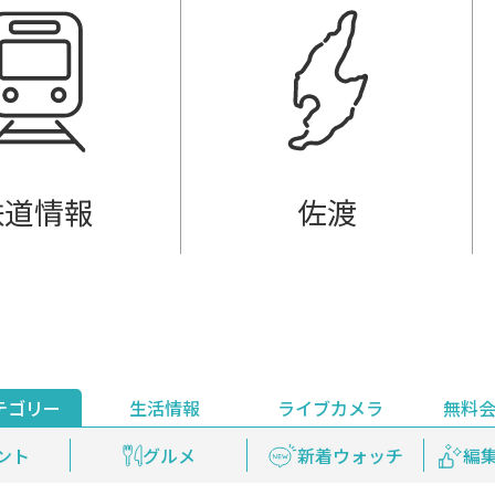
鉄道情報
佐渡
テゴリー
生活情報
ライブカメラ
無料
ント
ライブ配信
安全安心情報
グルメ
見逃し配信
天気
新着ウォッチ
上越妙高百景
プレミアム
編