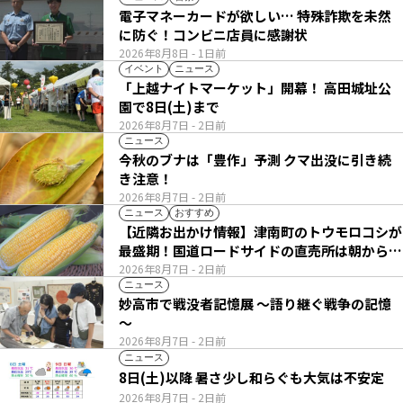
電子マネーカードが欲しい… 特殊詐欺を未然
に防ぐ！コンビニ店員に感謝状
2026年8月8日
- 1日前
イベント
ニュース
「上越ナイトマーケット」開幕！ 高田城址公
園で8日(土)まで
2026年8月7日
- 2日前
ニュース
今秋のブナは「豊作」予測 クマ出没に引き続
き注意！
2026年8月7日
- 2日前
ニュース
おすすめ
【近隣お出かけ情報】津南町のトウモロコシが
最盛期！国道ロードサイドの直売所は朝から長
い列
2026年8月7日
- 2日前
ニュース
妙高市で戦没者記憶展 ～語り継ぐ戦争の記憶
～
2026年8月7日
- 2日前
ニュース
8日(土)以降 暑さ少し和らぐも大気は不安定
2026年8月7日
- 2日前