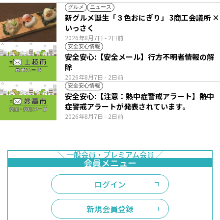
グルメ
ニュース
新グルメ誕生「３色おにぎり」 3商工会議所 ×
いっさく
2026年8月7日
- 2日前
安全安心情報
安全安心:【安全メール】行方不明者情報の解
除
2026年8月7日
- 2日前
安全安心情報
安全安心:【注意：熱中症警戒アラート】熱中
症警戒アラートが発表されています。
2026年8月7日
- 2日前
ログイン
新規会員登録