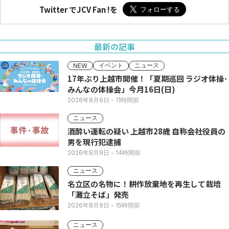
Twitter でJCV Fan !を
最新の記事
イベント
ニュース
NEW
17年ぶり上越市開催！「夏期巡回 ラジオ体操･
みんなの体操会」今月16日(日)
2026年8月9日
- 11時間前
ニュース
酒酔い運転の疑い 上越市28歳 自称会社役員の
男を現行犯逮捕
2026年8月9日
- 14時間前
ニュース
名立区の名物に！耕作放棄地を再生して栽培
「灘立そば」発売
2026年8月9日
- 15時間前
ニュース