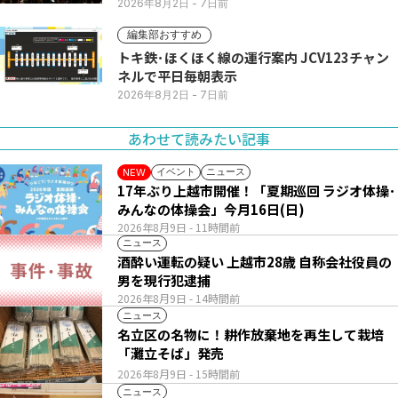
2026年8月2日
- 7日前
編集部おすすめ
トキ鉄･ほくほく線の運行案内 JCV123チャン
ネルで平日毎朝表示
2026年8月2日
- 7日前
あわせて読みたい記事
イベント
ニュース
NEW
17年ぶり上越市開催！「夏期巡回 ラジオ体操･
みんなの体操会」今月16日(日)
2026年8月9日
- 11時間前
ニュース
酒酔い運転の疑い 上越市28歳 自称会社役員の
男を現行犯逮捕
2026年8月9日
- 14時間前
ニュース
名立区の名物に！耕作放棄地を再生して栽培
「灘立そば」発売
2026年8月9日
- 15時間前
ニュース