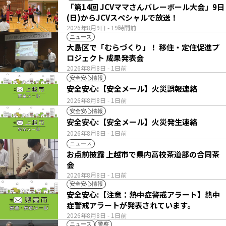
「第14回 JCVママさんバレーボール大会」9日
(日)からJCVスペシャルで放送！
2026年8月9日
- 19時間前
ニュース
大島区で「むらづくり」！ 移住・定住促進プ
ロジェクト 成果発表会
2026年8月8日
- 1日前
安全安心情報
安全安心:【安全メール】火災誤報連絡
2026年8月8日
- 1日前
安全安心情報
安全安心:【安全メール】火災発生連絡
2026年8月8日
- 1日前
ニュース
お点前披露 上越市で県内高校茶道部の合同茶
会
2026年8月8日
- 1日前
安全安心情報
安全安心:【注意：熱中症警戒アラート】熱中
症警戒アラートが発表されています。
2026年8月8日
- 1日前
ニュース
警察