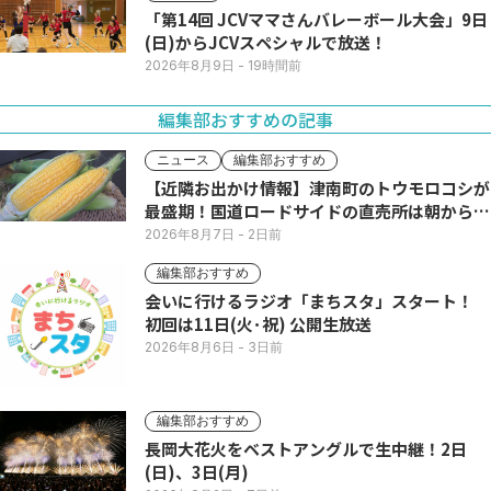
「第14回 JCVママさんバレーボール大会」9日
(日)からJCVスペシャルで放送！
2026年8月9日
- 19時間前
編集部おすすめの記事
ニュース
編集部おすすめ
【近隣お出かけ情報】津南町のトウモロコシが
最盛期！国道ロードサイドの直売所は朝から長
い列
2026年8月7日
- 2日前
編集部おすすめ
会いに行けるラジオ「まちスタ」スタート！
初回は11日(火･祝) 公開生放送
2026年8月6日
- 3日前
編集部おすすめ
長岡大花火をベストアングルで生中継！2日
(日)、3日(月)