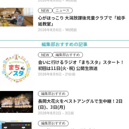
2026年8月6日
- 1時間前
ニュース
NEW
心がほっこり 大潟放課後児童クラブで「絵手
紙教室」
2026年8月6日
- 1時間前
編集部おすすめの記事
編集部おすすめ
NEW
会いに行けるラジオ「まちスタ」スタート！
初回は11日(火･祝) 公開生放送
2026年8月6日
- 21分前
編集部おすすめ
長岡大花火をベストアングルで生中継！2日
(日)、3日(月)
2026年8月2日
- 3日前
編集部おすすめ