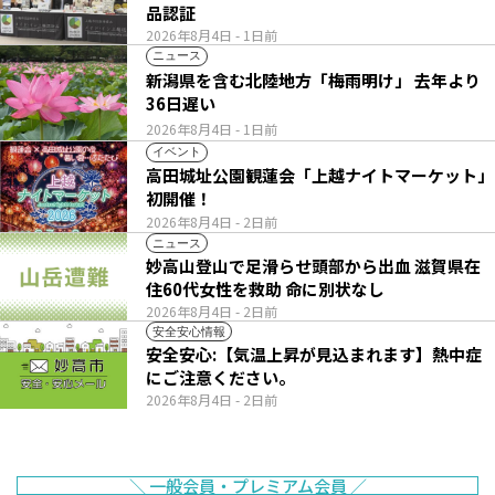
品認証
2026年8月4日
- 1日前
ニュース
新潟県を含む北陸地方「梅雨明け」 去年より
36日遅い
2026年8月4日
- 1日前
イベント
高田城址公園観蓮会「上越ナイトマーケット」
初開催！
2026年8月4日
- 2日前
ニュース
妙高山登山で足滑らせ頭部から出血 滋賀県在
住60代女性を救助 命に別状なし
2026年8月4日
- 2日前
安全安心情報
安全安心:【気温上昇が見込まれます】熱中症
にご注意ください。
2026年8月4日
- 2日前