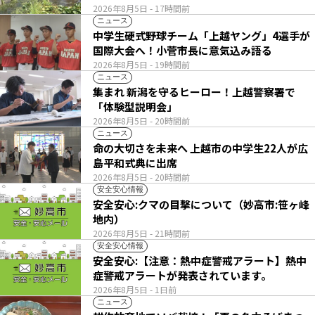
2026年8月5日
- 17時間前
ニュース
中学生硬式野球チーム「上越ヤング」4選手が
国際大会へ！小菅市長に意気込み語る
2026年8月5日
- 19時間前
ニュース
集まれ 新潟を守るヒーロー！上越警察署で
「体験型説明会」
2026年8月5日
- 20時間前
ニュース
命の大切さを未来へ 上越市の中学生22人が広
島平和式典に出席
2026年8月5日
- 20時間前
安全安心情報
安全安心:クマの目撃について（妙高市:笹ヶ峰
地内）
2026年8月5日
- 21時間前
安全安心情報
安全安心:【注意：熱中症警戒アラート】熱中
症警戒アラートが発表されています。
2026年8月5日
- 1日前
ニュース