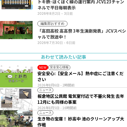
トキ鉄･ほくほく線の運行案内 JCV123チャン
ネルで平日毎朝表示
2026年8月2日
- 3日前
編集部おすすめ
「高田高校 高高祭 3年生演劇発表」JCVスペシ
ャルで放送中！
2026年7月30日
- 6日前
あわせて読みたい記事
安全安心情報
NEW
安全安心:【安全メール】熱中症にご注意くだ
さい
2026年8月6日
- 2時間前
ニュース
板倉地区公民館 電気室付近で不審火発生 去年
12月にも同様の事案
2026年8月5日
- 16時間前
ニュース
生き物の宝庫！ 妙高中 池のクリーンアップ大
作戦