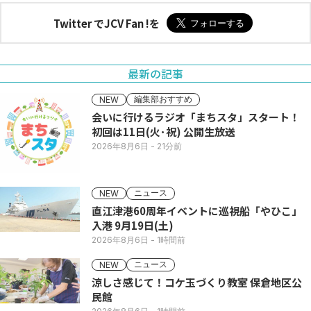
Twitter でJCV Fan !を
最新の記事
編集部おすすめ
NEW
会いに行けるラジオ「まちスタ」スタート！
初回は11日(火･祝) 公開生放送
2026年8月6日
- 21分前
ニュース
NEW
直江津港60周年イベントに巡視船「やひこ」
入港 9月19日(土)
2026年8月6日
- 1時間前
ニュース
NEW
涼しさ感じて！コケ玉づくり教室 保倉地区公
民館