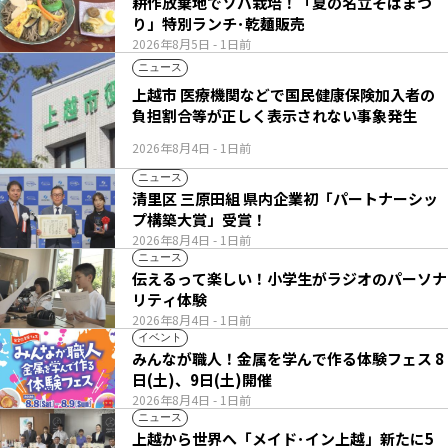
耕作放棄地でソバ栽培！「夏の名立そばまつ
り」特別ランチ･乾麺販売
2026年8月5日
- 1日前
ニュース
上越市 医療機関などで国民健康保険加入者の
負担割合等が正しく表示されない事象発生
2026年8月4日
- 1日前
ニュース
清里区 三原田組 県内企業初「パートナーシッ
プ構築大賞」受賞！
2026年8月4日
- 1日前
ニュース
伝えるって楽しい！小学生がラジオのパーソナ
リティ体験
2026年8月4日
- 1日前
イベント
みんなが職人！金属を学んで作る体験フェス 8
日(土)、9日(土)開催
2026年8月4日
- 1日前
ニュース
上越から世界へ「メイド･イン上越」新たに5