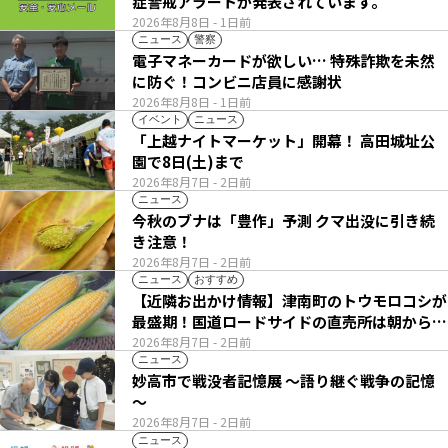
症警戒アラートが発表されています。
2026年8月8日
- 1日前
ニュース
警察
電子マネーカードが欲しい… 特殊詐欺を未然
に防ぐ！コンビニ店員に感謝状
2026年8月8日
- 1日前
イベント
ニュース
「上越ナイトマーケット」開幕！ 高田城址公
園で8日(土)まで
2026年8月7日
- 2日前
ニュース
今秋のブナは「豊作」予測 クマ出没に引き続
き注意！
2026年8月7日
- 2日前
ニュース
おすすめ
【近隣お出かけ情報】津南町のトウモロコシが
最盛期！国道ロードサイドの直売所は朝から長
い列
2026年8月7日
- 2日前
ニュース
妙高市で戦没者記憶展 ～語り継ぐ戦争の記憶
～
2026年8月7日
- 2日前
ニュース