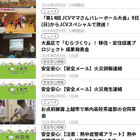
2026年8月9日
- 10時間前
ニュース
「第14回 JCVママさんバレーボール大会」9日
(日)からJCVスペシャルで放送！
2026年8月9日
- 14時間前
ニュース
大島区で「むらづくり」！ 移住・定住促進プ
ロジェクト 成果発表会
2026年8月8日
- 1日前
安全安心情報
安全安心:【安全メール】火災誤報連絡
2026年8月8日
- 1日前
安全安心情報
安全安心:【安全メール】火災発生連絡
2026年8月8日
- 1日前
ニュース
お点前披露 上越市で県内高校茶道部の合同茶
会
2026年8月8日
- 1日前
安全安心情報
安全安心:【注意：熱中症警戒アラート】熱中