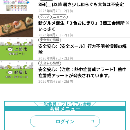
8日(土)以降 暑さ少し和らぐも大気は不安定
2026年8月7日
- 2日前
グルメ
ニュース
新グルメ誕生「３色おにぎり」 3商工会議所 ×
いっさく
2026年8月7日
- 2日前
安全安心情報
安全安心:【安全メール】行方不明者情報の解
除
2026年8月7日
- 2日前
安全安心情報
安全安心:【注意：熱中症警戒アラート】熱中
症警戒アラートが発表されています。
2026年8月7日
- 2日前
ログイン