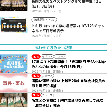
長岡大花火をベストアングルで生中継！2日
(日)、3日(月)
2026年8月2日
- 7日前
編集部おすすめ
トキ鉄･ほくほく線の運行案内 JCV123チャン
ネルで平日毎朝表示
2026年8月2日
- 7日前
あわせて読みたい記事
イベント
ニュース
NEW
17年ぶり上越市開催！「夏期巡回 ラジオ体操･
みんなの体操会」今月16日(日)
2026年8月9日
- 6時間前
ニュース
NEW
酒酔い運転の疑い 上越市28歳 自称会社役員の
男を現行犯逮捕
2026年8月9日
- 9時間前
ニュース
NEW
名立区の名物に！耕作放棄地を再生して栽培
「灘立そば」発売