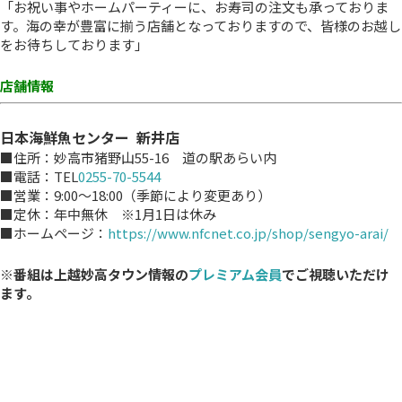
「お祝い事やホームパーティーに、お寿司の注文も承っておりま
す。海の幸が豊富に揃う店舗となっておりますので、皆様のお越し
をお待ちしております」
店舗情報
日本海鮮魚センター 新井店
■住所：妙高市猪野山55-16 道の駅あらい内
■電話：TEL
0255-70-5544
■営業：9:00～18:00（季節により変更あり）
■定休：年中無休 ※1月1日は休み
■ホームページ：
https://www.nfcnet.co.jp/shop/sengyo-arai/
※番組は上越妙高タウン情報の
プレミアム会員
でご視聴いただけ
ます。