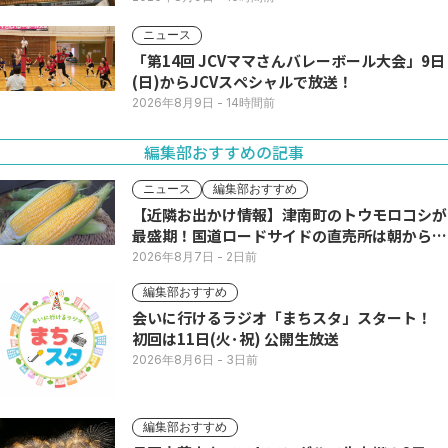
ニュース
「第14回 JCVママさんバレーボール大会」9日
(日)からJCVスペシャルで放送！
2026年8月9日
- 14時間前
編集部おすすめの記事
ニュース
編集部おすすめ
【近隣お出かけ情報】津南町のトウモロコシが
最盛期！国道ロードサイドの直売所は朝から長
い列
2026年8月7日
- 2日前
編集部おすすめ
会いに行けるラジオ「まちスタ」スタート！
初回は11日(火･祝) 公開生放送
2026年8月6日
- 3日前
編集部おすすめ