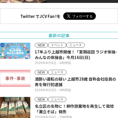
Twitter でJCV Fan !を
最新の記事
イベント
ニュース
NEW
17年ぶり上越市開催！「夏期巡回 ラジオ体操･
みんなの体操会」今月16日(日)
2026年8月9日
- 6時間前
ニュース
NEW
酒酔い運転の疑い 上越市28歳 自称会社役員の
男を現行犯逮捕
2026年8月9日
- 9時間前
ニュース
NEW
名立区の名物に！耕作放棄地を再生して栽培
「灘立そば」発売
2026年8月9日
- 10時間前