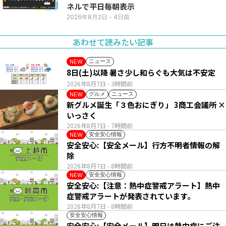
ネルで平日毎朝表示
2026年8月2日
- 4日前
あわせて読みたい記事
ニュース
NEW
8日(土)以降 暑さ少し和らぐも大気は不安定
2026年8月7日
- 3時間前
グルメ
ニュース
NEW
新グルメ誕生「３色おにぎり」 3商工会議所 ×
いっさく
2026年8月7日
- 7時間前
安全安心情報
NEW
安全安心:【安全メール】行方不明者情報の解
除
2026年8月7日
- 8時間前
安全安心情報
NEW
安全安心:【注意：熱中症警戒アラート】熱中
症警戒アラートが発表されています。
2026年8月7日
- 8時間前
安全安心情報
安全安心:【安全メール】明日は熱中症にご注