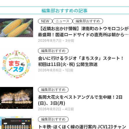
編集部おすすめの記事
ニュース
編集部おすすめ
NEW
【近隣お出かけ情報】津南町のトウモロコシが
最盛期！国道ロードサイドの直売所は朝から長
い列
2026年8月7日
- 3分前
編集部おすすめ
会いに行けるラジオ「まちスタ」スタート！
初回は11日(火･祝) 公開生放送
2026年8月6日
- 1日前
編集部おすすめ
長岡大花火をベストアングルで生中継！2日
(日)、3日(月)
2026年8月2日
- 4日前
編集部おすすめ
トキ鉄･ほくほく線の運行案内 JCV123チャン