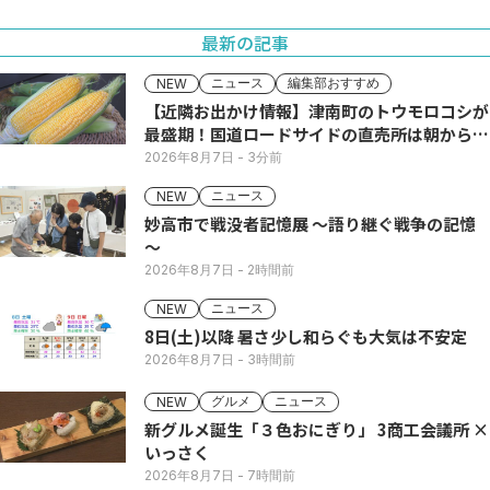
最新の記事
ニュース
編集部おすすめ
NEW
【近隣お出かけ情報】津南町のトウモロコシが
最盛期！国道ロードサイドの直売所は朝から長
い列
2026年8月7日
- 3分前
ニュース
NEW
妙高市で戦没者記憶展 ～語り継ぐ戦争の記憶
～
2026年8月7日
- 2時間前
ニュース
NEW
8日(土)以降 暑さ少し和らぐも大気は不安定
2026年8月7日
- 3時間前
グルメ
ニュース
NEW
新グルメ誕生「３色おにぎり」 3商工会議所 ×
いっさく
2026年8月7日
- 7時間前