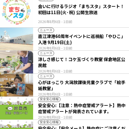
会いに行けるラジオ「まちスタ」スタート！
初回は11日(火･祝) 公開生放送
2026年8月6日
- 1日前
ニュース
直江津港60周年イベントに巡視船「やひこ」
入港 9月19日(土)
2026年8月6日
- 1日前
ニュース
涼しさ感じて！コケ玉づくり教室 保倉地区公
民館
2026年8月6日
- 1日前
ニュース
心がほっこり 大潟放課後児童クラブで「絵手
紙教室」
2026年8月6日
- 1日前
安全安心情報
安全安心:【注意：熱中症警戒アラート】熱中
症警戒アラートが発表されています。
2026年8月6日
- 1日前
安全安心情報
安全安心:【安全メール】熱中症にご注意くだ