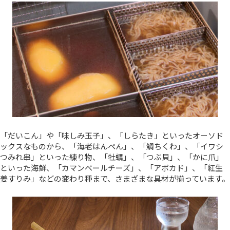
「だいこん」や「味しみ玉子」、「しらたき」といったオーソド
ックスなものから、「海老はんぺん」、「鯛ちくわ」、「イワシ
つみれ串」といった練り物、「牡蠣」、「つぶ貝」、「かに爪」
といった海鮮、「カマンベールチーズ」、「アボカド」、「紅生
姜すりみ」などの変わり種まで、さまざまな具材が揃っています。