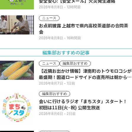
安全安心:【安全メール】火災発生連絡
2026年8月8日
- 12時間前
ニュース
お点前披露 上越市で県内高校茶道部の合同茶
会
2026年8月8日
- 16時間前
編集部おすすめの記事
ニュース
編集部おすすめ
【近隣お出かけ情報】津南町のトウモロコシが
最盛期！国道ロードサイドの直売所は朝から長
い列
2026年8月7日
- 1日前
編集部おすすめ
会いに行けるラジオ「まちスタ」スタート！
初回は11日(火･祝) 公開生放送
2026年8月6日
- 2日前