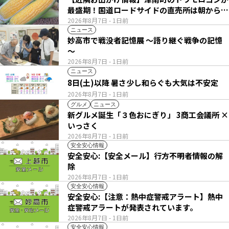
最盛期！国道ロードサイドの直売所は朝から長
い列
2026年8月7日
- 1日前
ニュース
妙高市で戦没者記憶展 ～語り継ぐ戦争の記憶
～
2026年8月7日
- 1日前
ニュース
8日(土)以降 暑さ少し和らぐも大気は不安定
2026年8月7日
- 1日前
グルメ
ニュース
新グルメ誕生「３色おにぎり」 3商工会議所 ×
いっさく
2026年8月7日
- 1日前
安全安心情報
安全安心:【安全メール】行方不明者情報の解
除
2026年8月7日
- 1日前
安全安心情報
安全安心:【注意：熱中症警戒アラート】熱中
症警戒アラートが発表されています。
2026年8月7日
- 1日前
安全安心情報