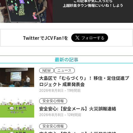
この記事が気に入ったら
上越妙高タウン情報にいいね！しよう
Twitter でJCV Fan !を
最新の記事
ニュース
NEW
大島区で「むらづくり」！ 移住・定住促進プ
ロジェクト 成果発表会
2026年8月8日
- 11時間前
安全安心情報
安全安心:【安全メール】火災誤報連絡
2026年8月8日
- 12時間前
安全安心情報