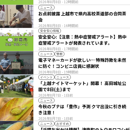
2026年8月8日
- 12時間前
ニュース
お点前披露 上越市で県内高校茶道部の合同茶
会
2026年8月8日
- 16時間前
安全安心情報
安全安心:【注意：熱中症警戒アラート】熱中
症警戒アラートが発表されています。
2026年8月8日
- 17時間前
ニュース
警察
電子マネーカードが欲しい… 特殊詐欺を未然
に防ぐ！コンビニ店員に感謝状
2026年8月8日
- 19時間前
イベント
ニュース
「上越ナイトマーケット」開幕！ 高田城址公
園で8日(土)まで
2026年8月7日
- 1日前
ニュース
今秋のブナは「豊作」予測 クマ出没に引き続
き注意！
2026年8月7日
- 1日前
ニュース
おすすめ
【近隣お出かけ情報】津南町のトウモロコシが