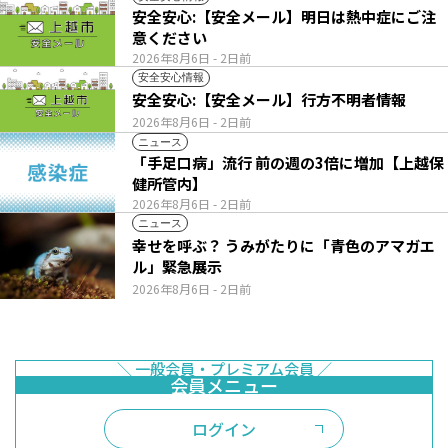
安全安心:【安全メール】明日は熱中症にご注
意ください
2026年8月6日
- 2日前
安全安心情報
安全安心:【安全メール】行方不明者情報
2026年8月6日
- 2日前
ニュース
「手足口病」流行 前の週の3倍に増加【上越保
健所管内】
2026年8月6日
- 2日前
ニュース
幸せを呼ぶ？ うみがたりに「青色のアマガエ
ル」緊急展示
2026年8月6日
- 2日前
ログイン