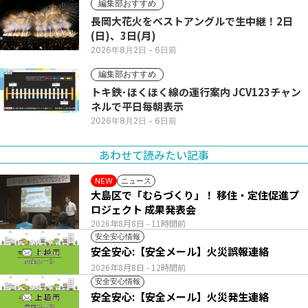
編集部おすすめ
長岡大花火をベストアングルで生中継！2日
(日)、3日(月)
2026年8月2日
- 6日前
編集部おすすめ
トキ鉄･ほくほく線の運行案内 JCV123チャン
ネルで平日毎朝表示
2026年8月2日
- 6日前
あわせて読みたい記事
ニュース
NEW
大島区で「むらづくり」！ 移住・定住促進プ
ロジェクト 成果発表会
2026年8月8日
- 11時間前
安全安心情報
安全安心:【安全メール】火災誤報連絡
2026年8月8日
- 12時間前
安全安心情報
安全安心:【安全メール】火災発生連絡