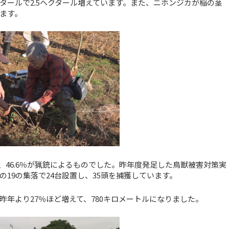
タールで2.5ヘクタール増えています。また、ニホンジカが稲の茎
ます。
、46.6％が猟銃によるものでした。昨年度発足した鳥獣被害対策実
19の集落で24台設置し、35頭を捕獲しています。
年より27％ほど増えて、780キロメートルになりました。