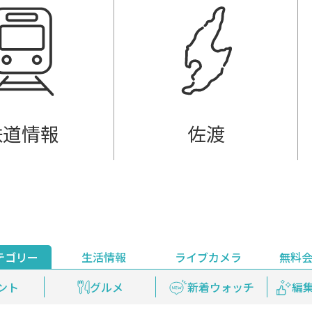
鉄道情報
佐渡
テゴリー
生活情報
ライブカメラ
無料
ント
ライブ配信
安全安心情報
グルメ
見逃し配信
天気
新着ウォッチ
上越妙高百景
プレミアム
編