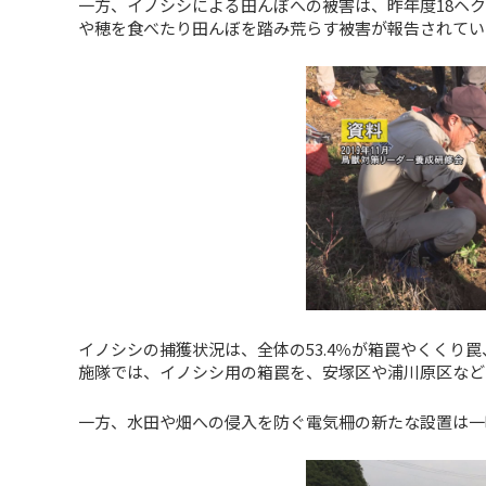
一方、イノシシによる田んぼへの被害は、昨年度18ヘク
や穂を食べたり田んぼを踏み荒らす被害が報告されてい
イノシシの捕獲状況は、全体の53.4％が箱罠やくくり罠
施隊では、イノシシ用の箱罠を、安塚区や浦川原区などの
一方、水田や畑への侵入を防ぐ電気柵の新たな設置は一昨