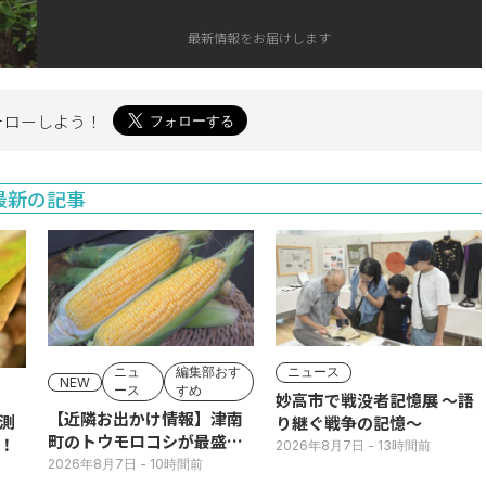
最新情報をお届けします
ォローしよう！
最新の記事
ニュ
編集部おす
ニュース
NEW
ース
すめ
妙高市で戦没者記憶展 ～語
【近隣お出かけ情報】津南
測
り継ぐ戦争の記憶～
町のトウモロコシが最盛
！
2026年8月7日
- 13時間前
期！国道ロードサイドの直
2026年8月7日
- 10時間前