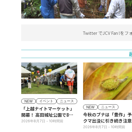
Twitter でJCV Fan !を
フ
イベント
ニュース
NEW
ニュース
NEW
「上越ナイトマーケット」
今秋のブナは「豊作」予
開幕！ 高田城址公園で8日
クマ出没に引き続き注意
(土)まで
2026年8月7日
- 10時間前
2026年8月7日
- 10時間前