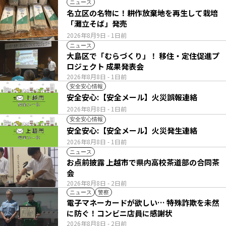
ニュース
名立区の名物に！耕作放棄地を再生して栽培
「灘立そば」発売
2026年8月9日
- 1日前
ニュース
大島区で「むらづくり」！ 移住・定住促進プ
ロジェクト 成果発表会
2026年8月8日
- 1日前
安全安心情報
安全安心:【安全メール】火災誤報連絡
2026年8月8日
- 1日前
安全安心情報
安全安心:【安全メール】火災発生連絡
2026年8月8日
- 1日前
ニュース
お点前披露 上越市で県内高校茶道部の合同茶
会
2026年8月8日
- 2日前
ニュース
警察
電子マネーカードが欲しい… 特殊詐欺を未然
に防ぐ！コンビニ店員に感謝状
2026年8月8日
- 2日前