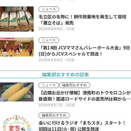
ニュース
名立区の名物に！耕作放棄地を再生して栽培
「灘立そば」発売
2026年8月9日
- 1日前
ニュース
「第14回 JCVママさんバレーボール大会」9日
(日)からJCVスペシャルで放送！
2026年8月9日
- 1日前
編集部おすすめの記事
ニュース
編集部おすすめ
【近隣お出かけ情報】津南町のトウモロコシが
最盛期！国道ロードサイドの直売所は朝から長
い列
2026年8月7日
- 2日前
編集部おすすめ
会いに行けるラジオ「まちスタ」スタート！
初回は11日(火･祝) 公開生放送