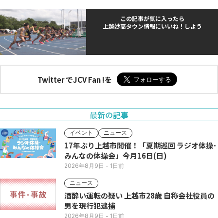
この記事が気に入ったら
上越妙高タウン情報にいいね！しよう
Twitter でJCV Fan !を
最新の記事
イベント
ニュース
17年ぶり上越市開催！「夏期巡回 ラジオ体操･
みんなの体操会」今月16日(日)
2026年8月9日
- 1日前
ニュース
酒酔い運転の疑い 上越市28歳 自称会社役員の
男を現行犯逮捕
2026年8月9日
- 1日前