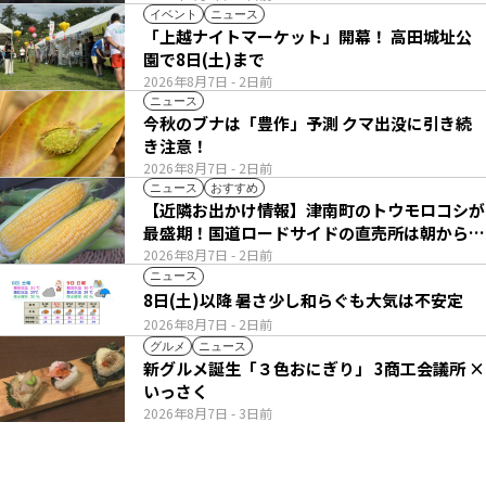
イベント
ニュース
「上越ナイトマーケット」開幕！ 高田城址公
園で8日(土)まで
2026年8月7日
- 2日前
ニュース
今秋のブナは「豊作」予測 クマ出没に引き続
き注意！
2026年8月7日
- 2日前
ニュース
おすすめ
【近隣お出かけ情報】津南町のトウモロコシが
最盛期！国道ロードサイドの直売所は朝から長
い列
2026年8月7日
- 2日前
ニュース
8日(土)以降 暑さ少し和らぐも大気は不安定
2026年8月7日
- 2日前
グルメ
ニュース
新グルメ誕生「３色おにぎり」 3商工会議所 ×
いっさく
2026年8月7日
- 3日前