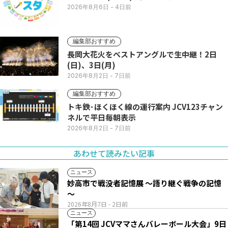
2026年8月6日
- 4日前
編集部おすすめ
長岡大花火をベストアングルで生中継！2日
(日)、3日(月)
2026年8月2日
- 7日前
編集部おすすめ
トキ鉄･ほくほく線の運行案内 JCV123チャン
ネルで平日毎朝表示
2026年8月2日
- 7日前
あわせて読みたい記事
ニュース
妙高市で戦没者記憶展 ～語り継ぐ戦争の記憶
～
2026年8月7日
- 2日前
ニュース
「第14回 JCVママさんバレーボール大会」9日