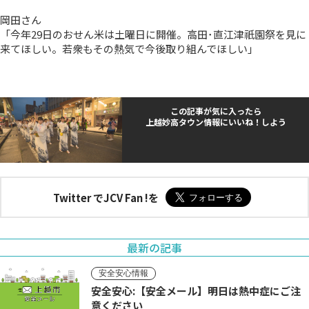
岡田さん
「今年29日のおせん米は土曜日に開催。高田･直江津祇園祭を見に
来てほしい。若衆もその熱気で今後取り組んでほしい」
この記事が気に入ったら
上越妙高タウン情報にいいね！しよう
Twitter でJCV Fan !を
最新の記事
安全安心情報
安全安心:【安全メール】明日は熱中症にご注
意ください