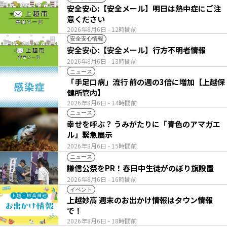
安全安心:【安全メール】明日は熱中症にご注
意ください
2026年8月6日
- 12時間前
安全安心情報
安全安心:【安全メール】行方不明者情報
2026年8月6日
- 13時間前
ニュース
「手足口病」流行 前の週の3倍に増加【上越保
健所管内】
2026年8月6日
- 14時間前
ニュース
幸せを呼ぶ？ うみがたりに「青色のアマガエ
ル」緊急展示
2026年8月6日
- 15時間前
ニュース
謙信公祭をPR！春日中生徒がのぼり旗設置
2026年8月6日
- 16時間前
イベント
上越妙高 週末のお出かけ情報はタウン情報
で！
2026年8月6日
- 18時間前