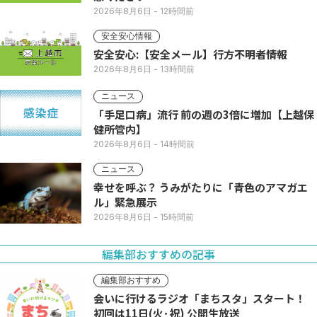
2026年8月6日
- 12時間前
安全安心情報
安全安心:【安全メール】行方不明者情報
2026年8月6日
- 13時間前
ニュース
「手足口病」流行 前の週の3倍に増加【上越保
健所管内】
2026年8月6日
- 14時間前
ニュース
幸せを呼ぶ？ うみがたりに「青色のアマガエ
ル」緊急展示
2026年8月6日
- 15時間前
編集部おすすめの記事
編集部おすすめ
会いに行けるラジオ「まちスタ」スタート！
初回は11日(火･祝) 公開生放送