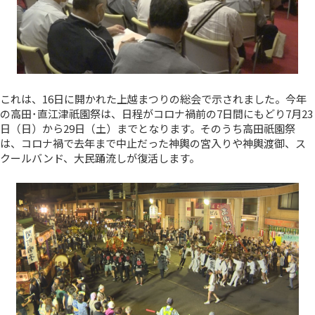
これは、16日に開かれた上越まつりの総会で示されました。今年
の高田･直江津祇園祭は、日程がコロナ禍前の7日間にもどり7月23
日（日）から29日（土）までとなります。そのうち高田祇園祭
は、コロナ禍で去年まで中止だった神輿の宮入りや神輿渡御、ス
クールバンド、大民踊流しが復活します。