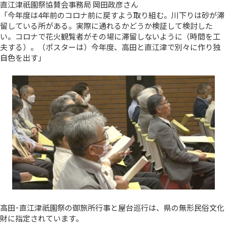
直江津祇園祭協賛会事務局 岡田政彦さん
「今年度は4年前のコロナ前に戻すよう取り組む。川下りは砂が滞
留している所がある。実際に通れるかどうか検証して検討した
い。コロナで花火観覧者がその場に滞留しないように（時間を工
夫する）。（ポスターは）今年度、高田と直江津で別々に作り独
自色を出す」
高田･直江津祇園祭の御旅所行事と屋台巡行は、県の無形民俗文化
財に指定されています。