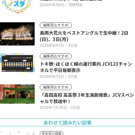
2026年8月6日
- 19時間前
編集部おすすめ
長岡大花火をベストアングルで生中継！2日
(日)、3日(月)
2026年8月2日
- 4日前
編集部おすすめ
トキ鉄･ほくほく線の運行案内 JCV123チャン
ネルで平日毎朝表示
2026年8月2日
- 4日前
編集部おすすめ
「高田高校 高高祭 3年生演劇発表」JCVスペシ
ャルで放送中！
2026年7月30日
- 7日前
あわせて読みたい記事
安全安心情報