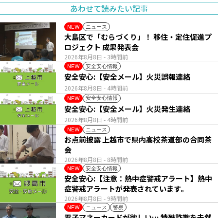
あわせて読みたい記事
ニュース
NEW
大島区で「むらづくり」！ 移住・定住促進プ
ロジェクト 成果発表会
2026年8月8日
- 3時間前
安全安心情報
NEW
安全安心:【安全メール】火災誤報連絡
2026年8月8日
- 4時間前
安全安心情報
NEW
安全安心:【安全メール】火災発生連絡
2026年8月8日
- 4時間前
ニュース
NEW
お点前披露 上越市で県内高校茶道部の合同茶
会
2026年8月8日
- 8時間前
安全安心情報
NEW
安全安心:【注意：熱中症警戒アラート】熱中
症警戒アラートが発表されています。
2026年8月8日
- 9時間前
ニュース
警察
NEW
電子マネーカードが欲しい… 特殊詐欺を未然