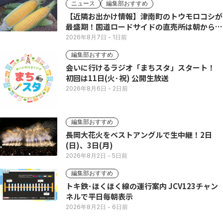
ニュース
編集部おすすめ
【近隣お出かけ情報】津南町のトウモロコシが
最盛期！国道ロードサイドの直売所は朝から長
い列
2026年8月7日
- 1日前
編集部おすすめ
会いに行けるラジオ「まちスタ」スタート！
初回は11日(火･祝) 公開生放送
2026年8月6日
- 2日前
編集部おすすめ
長岡大花火をベストアングルで生中継！2日
(日)、3日(月)
2026年8月2日
- 5日前
編集部おすすめ
トキ鉄･ほくほく線の運行案内 JCV123チャン
ネルで平日毎朝表示
2026年8月2日
- 6日前