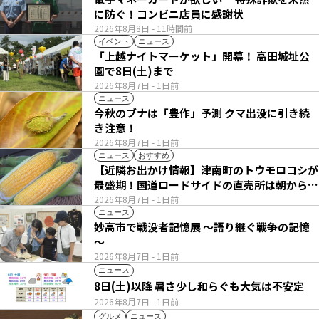
に防ぐ！コンビニ店員に感謝状
2026年8月8日
- 11時間前
イベント
ニュース
「上越ナイトマーケット」開幕！ 高田城址公
園で8日(土)まで
2026年8月7日
- 1日前
ニュース
今秋のブナは「豊作」予測 クマ出没に引き続
き注意！
2026年8月7日
- 1日前
ニュース
おすすめ
【近隣お出かけ情報】津南町のトウモロコシが
最盛期！国道ロードサイドの直売所は朝から長
い列
2026年8月7日
- 1日前
ニュース
妙高市で戦没者記憶展 ～語り継ぐ戦争の記憶
～
2026年8月7日
- 1日前
ニュース
8日(土)以降 暑さ少し和らぐも大気は不安定
2026年8月7日
- 1日前
グルメ
ニュース