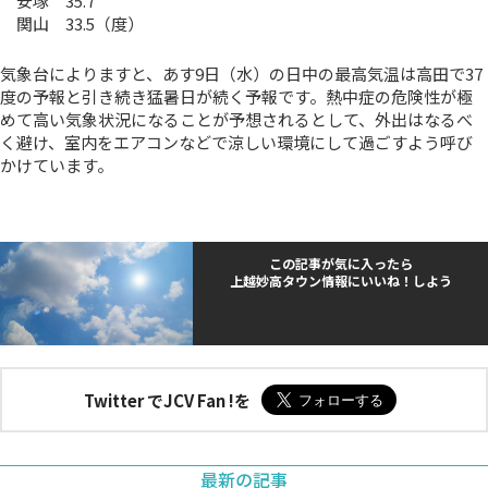
安塚 35.7
関山 33.5（度）
気象台によりますと、あす9日（水）の日中の最高気温は高田で37
度の予報と引き続き猛暑日が続く予報です。熱中症の危険性が極
めて高い気象状況になることが予想されるとして、外出はなるべ
く避け、室内をエアコンなどで涼しい環境にして過ごすよう呼び
かけています。
この記事が気に入ったら
上越妙高タウン情報にいいね！しよう
Twitter でJCV Fan !を
最新の記事