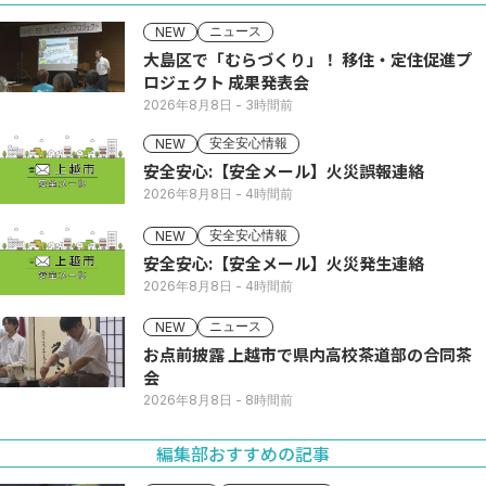
ニュース
NEW
大島区で「むらづくり」！ 移住・定住促進プ
ロジェクト 成果発表会
2026年8月8日
- 3時間前
安全安心情報
NEW
安全安心:【安全メール】火災誤報連絡
2026年8月8日
- 4時間前
安全安心情報
NEW
安全安心:【安全メール】火災発生連絡
2026年8月8日
- 4時間前
ニュース
NEW
お点前披露 上越市で県内高校茶道部の合同茶
会
2026年8月8日
- 8時間前
編集部おすすめの記事