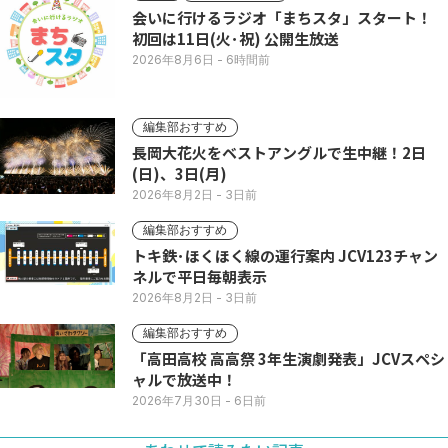
会いに行けるラジオ「まちスタ」スタート！
初回は11日(火･祝) 公開生放送
2026年8月6日
- 6時間前
編集部おすすめ
長岡大花火をベストアングルで生中継！2日
(日)、3日(月)
2026年8月2日
- 3日前
編集部おすすめ
トキ鉄･ほくほく線の運行案内 JCV123チャン
ネルで平日毎朝表示
2026年8月2日
- 3日前
編集部おすすめ
「高田高校 高高祭 3年生演劇発表」JCVスペシ
ャルで放送中！
2026年7月30日
- 6日前