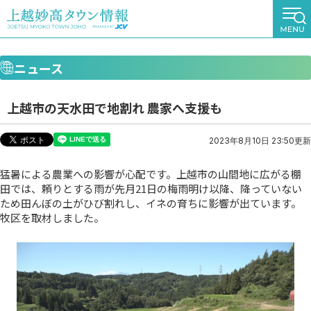
ニュース
上越市の天水田で地割れ 農家へ支援も
2023年8月10日 23:50更新
猛暑による農業への影響が心配です。上越市の山間地に広がる棚
田では、頼りとする雨が先月21日の梅雨明け以降、降っていない
ため田んぼの土がひび割れし、イネの育ちに影響が出ています。
牧区を取材しました。