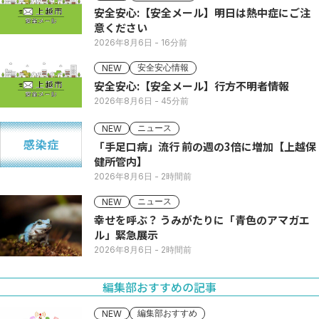
安全安心:【安全メール】明日は熱中症にご注
意ください
2026年8月6日
- 16分前
安全安心情報
NEW
安全安心:【安全メール】行方不明者情報
2026年8月6日
- 45分前
ニュース
NEW
「手足口病」流行 前の週の3倍に増加【上越保
健所管内】
2026年8月6日
- 2時間前
ニュース
NEW
幸せを呼ぶ？ うみがたりに「青色のアマガエ
ル」緊急展示
2026年8月6日
- 2時間前
編集部おすすめの記事
編集部おすすめ
NEW