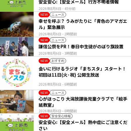
安全安心:【安全メール】行方不明者情報
2026年8月6日
- 45分前
ニュース
NEW
幸せを呼ぶ？ うみがたりに「青色のアマガエ
ル」緊急展示
2026年8月6日
- 2時間前
ニュース
NEW
謙信公祭をPR！春日中生徒がのぼり旗設置
2026年8月6日
- 3時間前
おすすめ
NEW
会いに行けるラジオ「まちスタ」スタート！
初回は11日(火･祝) 公開生放送
2026年8月6日
- 6時間前
ニュース
NEW
心がほっこり 大潟放課後児童クラブで「絵手
紙教室」
2026年8月6日
- 8時間前
安全安心情報
NEW
安全安心:【安全メール】熱中症にご注意くだ
さい