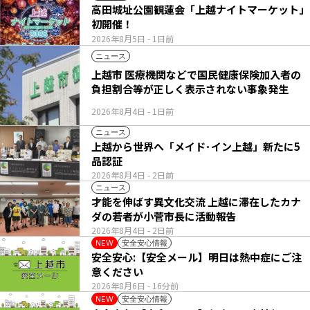
高田城址公園観蓮会「上越ナイトマーケット」
初開催！
2026年8月5日
- 1日前
ニュース
上越市 医療機関などで国民健康保険加入者の
負担割合等が正しく表示されない事象発生
2026年8月4日
- 1日前
ニュース
上越から世界へ「メイド･イン上越」新たに5
品認証
2026年8月4日
- 2日前
ニュース
才能を伸ばす異文化交流 上越に滞在したカナ
ダの若者が小菅市長に活動報告
2026年8月4日
- 2日前
安全安心情報
NEW
安全安心:【安全メール】明日は熱中症にご注
意ください
2026年8月6日
- 16分前
安全安心情報
NEW