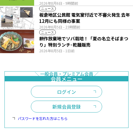
2026年8月6日
- 9時間前
ニュース
板倉地区公民館 電気室付近で不審火発生 去年
12月にも同様の事案
2026年8月5日
- 23時間前
ニュース
耕作放棄地でソバ栽培！「夏の名立そばまつ
り」特別ランチ･乾麺販売
2026年8月5日
- 1日前
ログイン
新規会員登録
パスワードを忘れた方はこちら