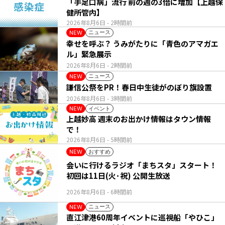
「手足口病」流行 前の週の3倍に増加【上越保
健所管内】
2026年8月6日
- 2時間前
ニュース
NEW
幸せを呼ぶ？ うみがたりに「青色のアマガエ
ル」緊急展示
2026年8月6日
- 2時間前
ニュース
NEW
謙信公祭をPR！春日中生徒がのぼり旗設置
2026年8月6日
- 3時間前
イベント
NEW
上越妙高 週末のお出かけ情報はタウン情報
で！
2026年8月6日
- 5時間前
おすすめ
NEW
会いに行けるラジオ「まちスタ」スタート！
初回は11日(火･祝) 公開生放送
2026年8月6日
- 6時間前
ニュース
NEW
直江津港60周年イベントに巡視船「やひこ」