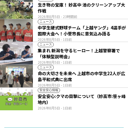
生き物の宝庫！ 妙高中 池のクリーンアップ大
作戦
2026年8月5日
- 23時間前
ニュース
中学生硬式野球チーム「上越ヤング」4選手が
国際大会へ！小菅市長に意気込み語る
2026年8月5日
- 1日前
ニュース
集まれ 新潟を守るヒーロー！上越警察署で
「体験型説明会」
2026年8月5日
- 1日前
ニュース
命の大切さを未来へ 上越市の中学生22人が広
島平和式典に出席
2026年8月5日
- 1日前
安全安心情報
安全安心:クマの目撃について（妙高市:笹ヶ峰
地内）
2026年8月5日
- 1日前