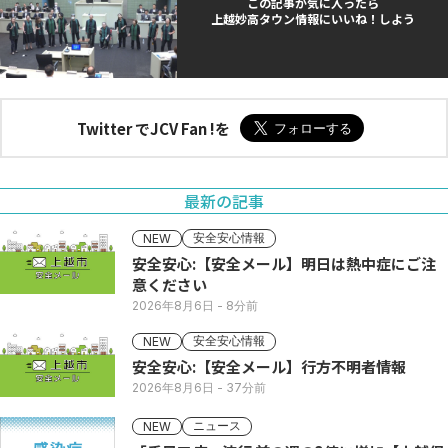
この記事が気に入ったら
上越妙高タウン情報にいいね！しよう
Twitter でJCV Fan !を
最新の記事
安全安心情報
NEW
安全安心:【安全メール】明日は熱中症にご注
意ください
2026年8月6日
- 8分前
安全安心情報
NEW
安全安心:【安全メール】行方不明者情報
2026年8月6日
- 37分前
ニュース
NEW