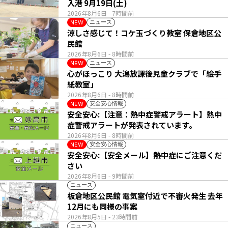
入港 9月19日(土)
2026年8月6日
- 7時間前
ニュース
NEW
涼しさ感じて！コケ玉づくり教室 保倉地区公
民館
2026年8月6日
- 8時間前
ニュース
NEW
心がほっこり 大潟放課後児童クラブで「絵手
紙教室」
2026年8月6日
- 8時間前
安全安心情報
NEW
安全安心:【注意：熱中症警戒アラート】熱中
症警戒アラートが発表されています。
2026年8月6日
- 8時間前
安全安心情報
NEW
安全安心:【安全メール】熱中症にご注意くだ
さい
2026年8月6日
- 9時間前
ニュース
板倉地区公民館 電気室付近で不審火発生 去年
12月にも同様の事案
2026年8月5日
- 23時間前
ニュース