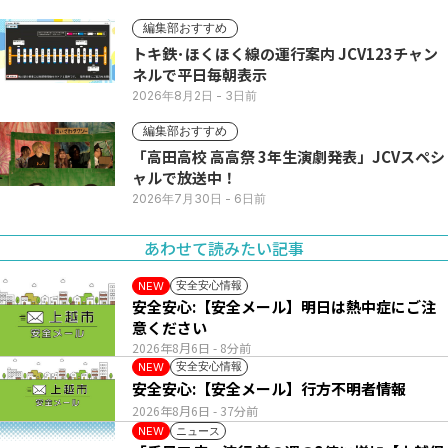
編集部おすすめ
トキ鉄･ほくほく線の運行案内 JCV123チャン
ネルで平日毎朝表示
2026年8月2日
- 3日前
編集部おすすめ
「高田高校 高高祭 3年生演劇発表」JCVスペシ
ャルで放送中！
2026年7月30日
- 6日前
あわせて読みたい記事
安全安心情報
NEW
安全安心:【安全メール】明日は熱中症にご注
意ください
2026年8月6日
- 8分前
安全安心情報
NEW
安全安心:【安全メール】行方不明者情報
2026年8月6日
- 37分前
ニュース
NEW