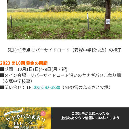
5日(木)時点 リバーサイドロード（安塚中学校付近）の様子
2023 第10回 黄金の回廊
■期間：10月1日(日)～9日(月・祝)
■メイン会場：リバーサイドロード沿いのヤナギバひまわり畑
（安塚中学校裏）
■問い合せ：TEL
025-592-3880
（NPO雪のふるさと安塚）
この記事が気に入ったら
上越妙高タウン情報にいいね！しよう