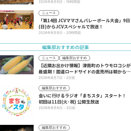
2026年8月9日
- 16時間前
ニュース
「第14回 JCVママさんバレーボール大会」9日
(日)からJCVスペシャルで放送！
2026年8月9日
- 20時間前
編集部おすすめの記事
ニュース
編集部おすすめ
【近隣お出かけ情報】津南町のトウモロコシが
最盛期！国道ロードサイドの直売所は朝から長
い列
2026年8月7日
- 2日前
編集部おすすめ
会いに行けるラジオ「まちスタ」スタート！
初回は11日(火･祝) 公開生放送
2026年8月6日
- 3日前
編集部おすすめ