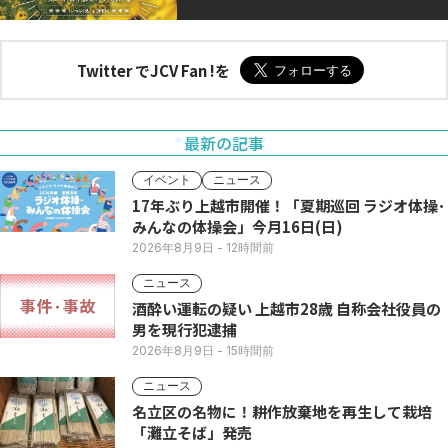
Twitter でJCV Fan !を
最新の記事
イベント
ニュース
17年ぶり上越市開催！「夏期巡回 ラジオ体操･
みんなの体操会」今月16日(日)
2026年8月9日
- 12時間前
ニュース
酒酔い運転の疑い 上越市28歳 自称会社役員の
男を現行犯逮捕
2026年8月9日
- 15時間前
ニュース
名立区の名物に！耕作放棄地を再生して栽培
「灘立そば」発売