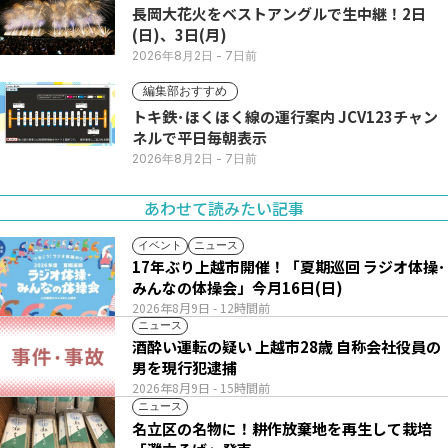
長岡大花火をベストアングルで生中継！2日
(日)、3日(月)
2026年8月2日
- 7日前
編集部おすすめ
トキ鉄･ほくほく線の運行案内 JCV123チャン
ネルで平日毎朝表示
2026年8月2日
- 7日前
あわせて読みたい記事
イベント
ニュース
17年ぶり上越市開催！「夏期巡回 ラジオ体操･
みんなの体操会」今月16日(日)
2026年8月9日
- 12時間前
ニュース
酒酔い運転の疑い 上越市28歳 自称会社役員の
男を現行犯逮捕
2026年8月9日
- 15時間前
ニュース
名立区の名物に！耕作放棄地を再生して栽培