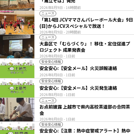
「灘立そば」発売
2026年8月9日
- 16時間前
ニュース
「第14回 JCVママさんバレーボール大会」9日
(日)からJCVスペシャルで放送！
2026年8月9日
- 20時間前
ニュース
大島区で「むらづくり」！ 移住・定住促進プ
ロジェクト 成果発表会
2026年8月8日
- 1日前
安全安心情報
安全安心:【安全メール】火災誤報連絡
2026年8月8日
- 1日前
安全安心情報
安全安心:【安全メール】火災発生連絡
2026年8月8日
- 1日前
ニュース
お点前披露 上越市で県内高校茶道部の合同茶
会
2026年8月8日
- 1日前
安全安心情報
安全安心:【注意：熱中症警戒アラート】熱中