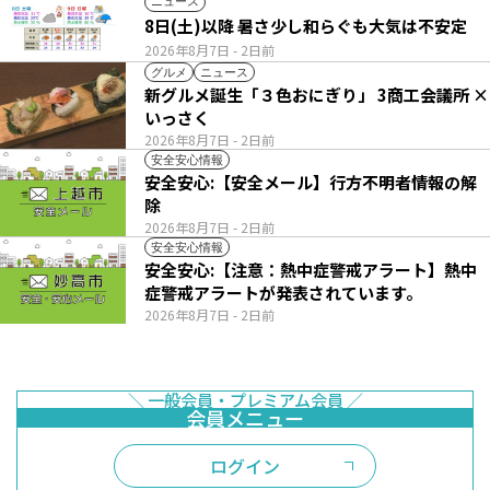
ニュース
8日(土)以降 暑さ少し和らぐも大気は不安定
2026年8月7日
- 2日前
グルメ
ニュース
新グルメ誕生「３色おにぎり」 3商工会議所 ×
いっさく
2026年8月7日
- 2日前
安全安心情報
安全安心:【安全メール】行方不明者情報の解
除
2026年8月7日
- 2日前
安全安心情報
安全安心:【注意：熱中症警戒アラート】熱中
症警戒アラートが発表されています。
2026年8月7日
- 2日前
ログイン