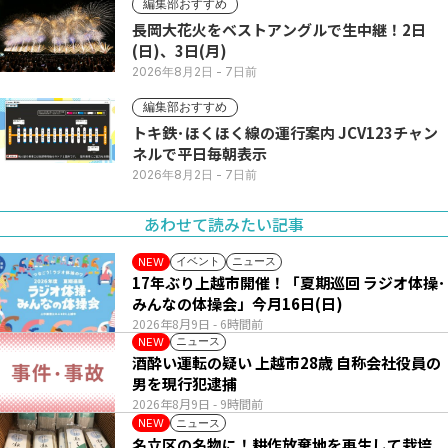
編集部おすすめ
長岡大花火をベストアングルで生中継！2日
(日)、3日(月)
2026年8月2日
- 7日前
編集部おすすめ
トキ鉄･ほくほく線の運行案内 JCV123チャン
ネルで平日毎朝表示
2026年8月2日
- 7日前
あわせて読みたい記事
イベント
ニュース
NEW
17年ぶり上越市開催！「夏期巡回 ラジオ体操･
みんなの体操会」今月16日(日)
2026年8月9日
- 6時間前
ニュース
NEW
酒酔い運転の疑い 上越市28歳 自称会社役員の
男を現行犯逮捕
2026年8月9日
- 9時間前
ニュース
NEW
名立区の名物に！耕作放棄地を再生して栽培