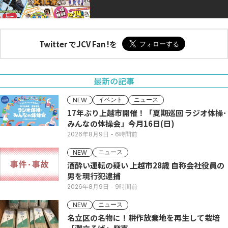
Twitter でJCV Fan !を
最新の記事
イベント
ニュース
NEW
17年ぶり上越市開催！「夏期巡回 ラジオ体操･
みんなの体操会」今月16日(日)
2026年8月9日
- 6時間前
ニュース
NEW
酒酔い運転の疑い 上越市28歳 自称会社役員の
男を現行犯逮捕
2026年8月9日
- 9時間前
ニュース
NEW
名立区の名物に！耕作放棄地を再生して栽培