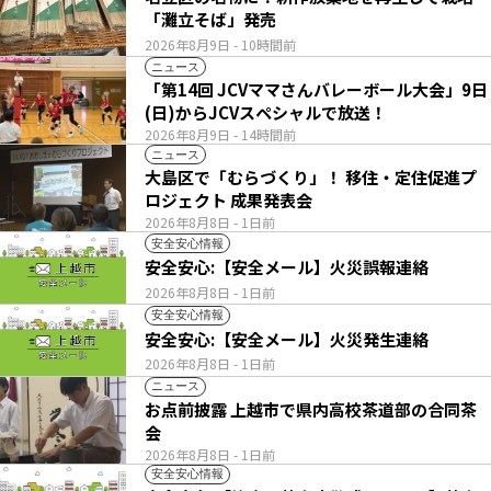
「灘立そば」発売
2026年8月9日
- 10時間前
ニュース
「第14回 JCVママさんバレーボール大会」9日
(日)からJCVスペシャルで放送！
2026年8月9日
- 14時間前
ニュース
大島区で「むらづくり」！ 移住・定住促進プ
ロジェクト 成果発表会
2026年8月8日
- 1日前
安全安心情報
安全安心:【安全メール】火災誤報連絡
2026年8月8日
- 1日前
安全安心情報
安全安心:【安全メール】火災発生連絡
2026年8月8日
- 1日前
ニュース
お点前披露 上越市で県内高校茶道部の合同茶
会
2026年8月8日
- 1日前
安全安心情報