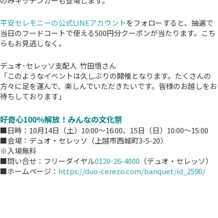
のみキッチンカーも登場します。
平安セレモニーの公式LINEアカウント
をフォローすると、抽選で
当日のフードコートで使える500円分クーポンが当たります。こち
らもお見逃しなく。
デュオ･セレッソ支配人 竹田悟さん
「このようなイベントは久しぶりの開催となります。たくさんの
方々に足を運んで、楽しんでいただきたいです。皆様のお越しをお
待ちしております」
好奇心100％解放！みんなの文化祭
■日時：10月14日（土）10:00～16:00、15日（日）10:00～15:00
■会場：デュオ・セレッソ（上越市西城町3-5-20）
※入場無料
■問い合せ：フリーダイヤル
0120-26-4000
（デュオ・セレッソ）
■ホームページ：
https://duo-cerezo.com/banquet/id_2590/