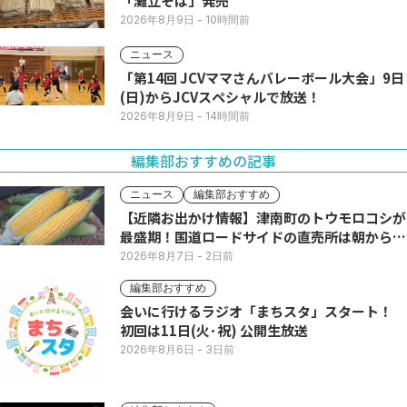
「灘立そば」発売
2026年8月9日
- 10時間前
ニュース
「第14回 JCVママさんバレーボール大会」9日
(日)からJCVスペシャルで放送！
2026年8月9日
- 14時間前
編集部おすすめの記事
ニュース
編集部おすすめ
【近隣お出かけ情報】津南町のトウモロコシが
最盛期！国道ロードサイドの直売所は朝から長
い列
2026年8月7日
- 2日前
編集部おすすめ
会いに行けるラジオ「まちスタ」スタート！
初回は11日(火･祝) 公開生放送
2026年8月6日
- 3日前