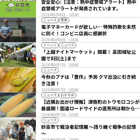
安全安心:【注意：熱中症警戒アラート】熱中
症警戒アラートが発表されています。
2026年8月8日
- 1日前
ニュース
警察
電子マネーカードが欲しい… 特殊詐欺を未然
に防ぐ！コンビニ店員に感謝状
2026年8月8日
- 1日前
イベント
ニュース
「上越ナイトマーケット」開幕！ 高田城址公
園で8日(土)まで
2026年8月7日
- 2日前
ニュース
今秋のブナは「豊作」予測 クマ出没に引き続
き注意！
2026年8月7日
- 2日前
ニュース
おすすめ
【近隣お出かけ情報】津南町のトウモロコシが
最盛期！国道ロードサイドの直売所は朝から長
い列
2026年8月7日
- 2日前
ニュース
妙高市で戦没者記憶展 ～語り継ぐ戦争の記憶
～
2026年8月7日
- 2日前