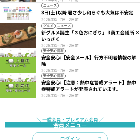
ニュース
8日(土)以降 暑さ少し和らぐも大気は不安定
2026年8月7日
- 2日前
グルメ
ニュース
新グルメ誕生「３色おにぎり」 3商工会議所 ×
いっさく
2026年8月7日
- 2日前
安全安心情報
安全安心:【安全メール】行方不明者情報の解
除
2026年8月7日
- 2日前
安全安心情報
安全安心:【注意：熱中症警戒アラート】熱中
症警戒アラートが発表されています。
2026年8月7日
- 2日前
ログイン