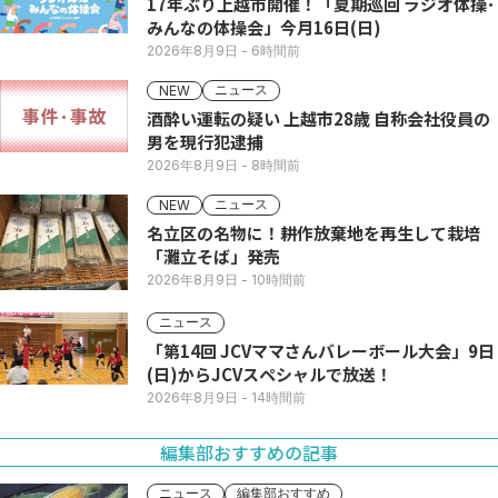
17年ぶり上越市開催！「夏期巡回 ラジオ体操･
みんなの体操会」今月16日(日)
2026年8月9日
- 6時間前
ニュース
NEW
酒酔い運転の疑い 上越市28歳 自称会社役員の
男を現行犯逮捕
2026年8月9日
- 8時間前
ニュース
NEW
名立区の名物に！耕作放棄地を再生して栽培
「灘立そば」発売
2026年8月9日
- 10時間前
ニュース
「第14回 JCVママさんバレーボール大会」9日
(日)からJCVスペシャルで放送！
2026年8月9日
- 14時間前
編集部おすすめの記事
ニュース
編集部おすすめ