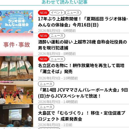
あわせて読みたい記事
イベント
ニュース
NEW
17年ぶり上越市開催！「夏期巡回 ラジオ体操･
みんなの体操会」今月16日(日)
2026年8月9日
- 6時間前
ニュース
NEW
酒酔い運転の疑い 上越市28歳 自称会社役員の
男を現行犯逮捕
2026年8月9日
- 8時間前
ニュース
NEW
名立区の名物に！耕作放棄地を再生して栽培
「灘立そば」発売
2026年8月9日
- 10時間前
ニュース
「第14回 JCVママさんバレーボール大会」9日
(日)からJCVスペシャルで放送！
2026年8月9日
- 14時間前
ニュース
大島区で「むらづくり」！ 移住・定住促進プ
ロジェクト 成果発表会
2026年8月8日
- 1日前