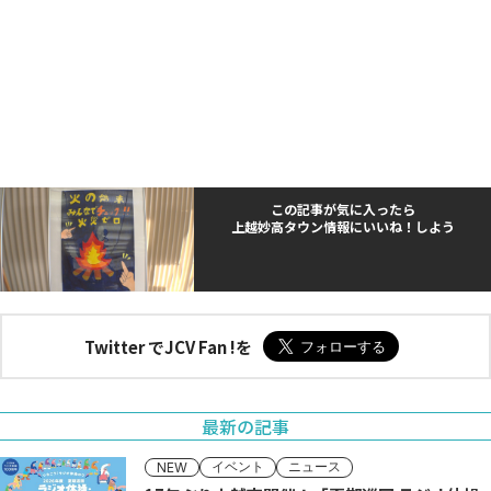
この記事が気に入ったら
上越妙高タウン情報にいいね！しよう
Twitter でJCV Fan !を
最新の記事
イベント
ニュース
NEW