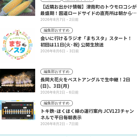
【近隣お出かけ情報】津南町のトウモロコシが
最盛期！国道ロードサイドの直売所は朝から長
い列
2026年8月7日
- 2日前
編集部おすすめ
会いに行けるラジオ「まちスタ」スタート！
初回は11日(火･祝) 公開生放送
2026年8月6日
- 3日前
編集部おすすめ
長岡大花火をベストアングルで生中継！2日
(日)、3日(月)
2026年8月2日
- 6日前
編集部おすすめ
トキ鉄･ほくほく線の運行案内 JCV123チャン
ネルで平日毎朝表示
2026年8月2日
- 7日前