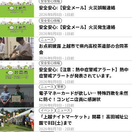
安全安心情報
安全安心:【安全メール】火災誤報連絡
2026年8月8日
- 1日前
安全安心情報
安全安心:【安全メール】火災発生連絡
2026年8月8日
- 1日前
ニュース
お点前披露 上越市で県内高校茶道部の合同茶
会
2026年8月8日
- 1日前
安全安心情報
安全安心:【注意：熱中症警戒アラート】熱中
症警戒アラートが発表されています。
2026年8月8日
- 1日前
ニュース
警察
電子マネーカードが欲しい… 特殊詐欺を未然
に防ぐ！コンビニ店員に感謝状
2026年8月8日
- 1日前
イベント
ニュース
「上越ナイトマーケット」開幕！ 高田城址公
園で8日(土)まで
2026年8月7日
- 2日前