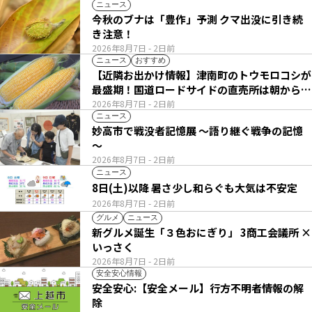
ニュース
今秋のブナは「豊作」予測 クマ出没に引き続
き注意！
2026年8月7日
- 2日前
ニュース
おすすめ
【近隣お出かけ情報】津南町のトウモロコシが
最盛期！国道ロードサイドの直売所は朝から長
い列
2026年8月7日
- 2日前
ニュース
妙高市で戦没者記憶展 ～語り継ぐ戦争の記憶
～
2026年8月7日
- 2日前
ニュース
8日(土)以降 暑さ少し和らぐも大気は不安定
2026年8月7日
- 2日前
グルメ
ニュース
新グルメ誕生「３色おにぎり」 3商工会議所 ×
いっさく
2026年8月7日
- 2日前
安全安心情報
安全安心:【安全メール】行方不明者情報の解
除