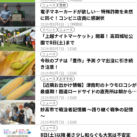
ニュース
警察
電子マネーカードが欲しい… 特殊詐欺を未然
に防ぐ！コンビニ店員に感謝状
2026年8月8日
- 17時間前
イベント
ニュース
「上越ナイトマーケット」開幕！ 高田城址公
園で8日(土)まで
2026年8月7日
- 1日前
ニュース
今秋のブナは「豊作」予測 クマ出没に引き続
き注意！
2026年8月7日
- 1日前
ニュース
おすすめ
【近隣お出かけ情報】津南町のトウモロコシが
最盛期！国道ロードサイドの直売所は朝から長
い列
2026年8月7日
- 1日前
ニュース
妙高市で戦没者記憶展 ～語り継ぐ戦争の記憶
～
2026年8月7日
- 1日前
ニュース
8日(土)以降 暑さ少し和らぐも大気は不安定