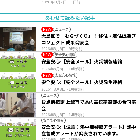
2026年8月2日
- 6日前
あわせて読みたい記事
ニュース
NEW
大島区で「むらづくり」！ 移住・定住促進プ
ロジェクト 成果発表会
2026年8月8日
- 9時間前
安全安心情報
NEW
安全安心:【安全メール】火災誤報連絡
2026年8月8日
- 10時間前
安全安心情報
NEW
安全安心:【安全メール】火災発生連絡
2026年8月8日
- 10時間前
ニュース
お点前披露 上越市で県内高校茶道部の合同茶
会
2026年8月8日
- 14時間前
安全安心情報
安全安心:【注意：熱中症警戒アラート】熱中
症警戒アラートが発表されています。
2026年8月8日
- 15時間前