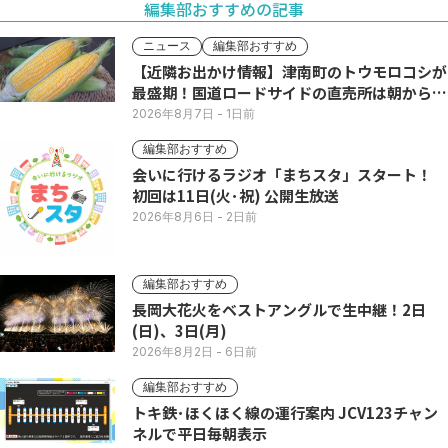
編集部おすすめの記事
ニュース
編集部おすすめ
【近隣お出かけ情報】津南町のトウモロコシが
最盛期！国道ロードサイドの直売所は朝から長
い列
2026年8月7日
- 1日前
編集部おすすめ
会いに行けるラジオ「まちスタ」スタート！
初回は11日(火･祝) 公開生放送
2026年8月6日
- 2日前
編集部おすすめ
長岡大花火をベストアングルで生中継！2日
(日)、3日(月)
2026年8月2日
- 6日前
編集部おすすめ
トキ鉄･ほくほく線の運行案内 JCV123チャン
ネルで平日毎朝表示