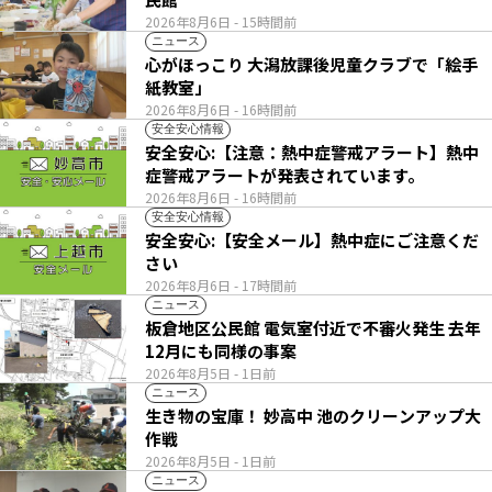
2026年8月6日
- 15時間前
ニュース
心がほっこり 大潟放課後児童クラブで「絵手
紙教室」
2026年8月6日
- 16時間前
安全安心情報
安全安心:【注意：熱中症警戒アラート】熱中
症警戒アラートが発表されています。
2026年8月6日
- 16時間前
安全安心情報
安全安心:【安全メール】熱中症にご注意くだ
さい
2026年8月6日
- 17時間前
ニュース
板倉地区公民館 電気室付近で不審火発生 去年
12月にも同様の事案
2026年8月5日
- 1日前
ニュース
生き物の宝庫！ 妙高中 池のクリーンアップ大
作戦
2026年8月5日
- 1日前
ニュース