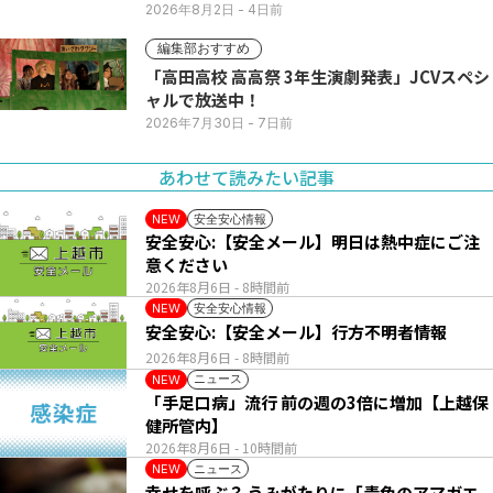
2026年8月2日
- 4日前
編集部おすすめ
「高田高校 高高祭 3年生演劇発表」JCVスペシ
ャルで放送中！
2026年7月30日
- 7日前
あわせて読みたい記事
安全安心情報
NEW
安全安心:【安全メール】明日は熱中症にご注
意ください
2026年8月6日
- 8時間前
安全安心情報
NEW
安全安心:【安全メール】行方不明者情報
2026年8月6日
- 8時間前
ニュース
NEW
「手足口病」流行 前の週の3倍に増加【上越保
健所管内】
2026年8月6日
- 10時間前
ニュース
NEW
幸せを呼ぶ？ うみがたりに「青色のアマガエ