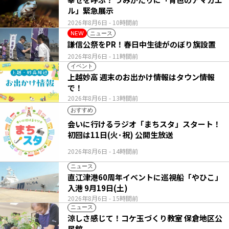
ル」緊急展示
2026年8月6日
- 10時間前
ニュース
NEW
謙信公祭をPR！春日中生徒がのぼり旗設置
2026年8月6日
- 11時間前
イベント
上越妙高 週末のお出かけ情報はタウン情報
で！
2026年8月6日
- 13時間前
おすすめ
会いに行けるラジオ「まちスタ」スタート！
初回は11日(火･祝) 公開生放送
2026年8月6日
- 14時間前
ニュース
直江津港60周年イベントに巡視船「やひこ」
入港 9月19日(土)
2026年8月6日
- 15時間前
ニュース
涼しさ感じて！コケ玉づくり教室 保倉地区公
民館