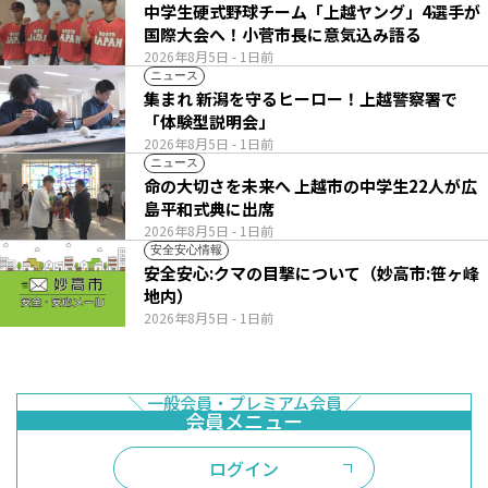
中学生硬式野球チーム「上越ヤング」4選手が
国際大会へ！小菅市長に意気込み語る
2026年8月5日
- 1日前
ニュース
集まれ 新潟を守るヒーロー！上越警察署で
「体験型説明会」
2026年8月5日
- 1日前
ニュース
命の大切さを未来へ 上越市の中学生22人が広
島平和式典に出席
2026年8月5日
- 1日前
安全安心情報
安全安心:クマの目撃について（妙高市:笹ヶ峰
地内）
2026年8月5日
- 1日前
ログイン