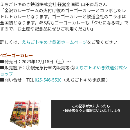
えちごトキめき鉄道株式会社 経営企画課 山田直哉さん
「金沢カレーブームの火付け役のゴーゴーカレーとコラボしたレ
トルトカレーとなります。ゴーゴーカレーと鉄道会社のコラボは
全国初となります。455系もゴーゴーカレーも「クセになる味」で
すので、お土産や記念品にぜひご利用ください」
詳しくは、
えちごトキめき鉄道ホームページ
をご覧ください。
4ゴーゴーカレー
■発売日：2023年12月16日（土）～
■販売箇所：➀観光急行車内販売等 ②
えちごトキめき鉄道公式シ
ョップ
■問い合せ：TEL
025-546-5520
（えちごトキめき鉄道 ）
この記事が気に入ったら
上越妙高タウン情報にいいね！しよう