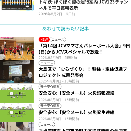
トキ鉄･ほくほく線の運行案内 JCV123チャン
ネルで平日毎朝表示
2026年8月2日
- 6日前
あわせて読みたい記事
ニュース
NEW
「第14回 JCVママさんバレーボール大会」9日
(日)からJCVスペシャルで放送！
2026年8月9日
- 2時間前
ニュース
大島区で「むらづくり」！ 移住・定住促進プ
ロジェクト 成果発表会
2026年8月8日
- 15時間前
安全安心情報
安全安心:【安全メール】火災誤報連絡
2026年8月8日
- 16時間前
安全安心情報
安全安心:【安全メール】火災発生連絡
2026年8月8日
- 16時間前
ニュース
お点前披露 上越市で県内高校茶道部の合同茶