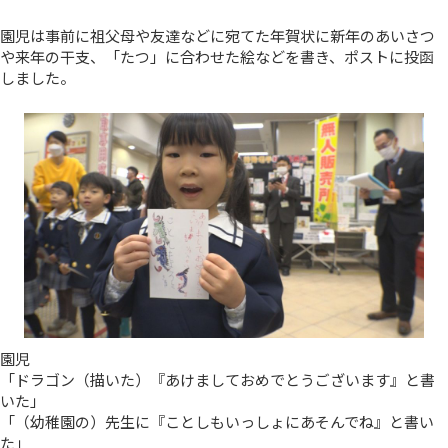
園児は事前に祖父母や友達などに宛てた年賀状に新年のあいさつ
や来年の干支、「たつ」に合わせた絵などを書き、ポストに投函
しました。
園児
「ドラゴン（描いた）『あけましておめでとうございます』と書
いた」
「（幼稚園の）先生に『ことしもいっしょにあそんでね』と書い
た」