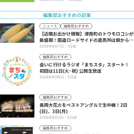
編集部おすすめの記事
ニュース
編集部おすすめ
【近隣お出かけ情報】津南町のトウモロコシが
最盛期！国道ロードサイドの直売所は朝から長
い列
2026年8月7日
- 1日前
編集部おすすめ
会いに行けるラジオ「まちスタ」スタート！
初回は11日(火･祝) 公開生放送
2026年8月6日
- 2日前
編集部おすすめ
長岡大花火をベストアングルで生中継！2日
(日)、3日(月)
2026年8月2日
- 6日前
編集部おすすめ