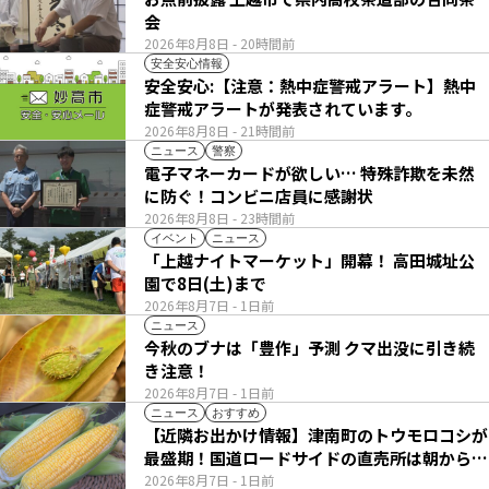
会
2026年8月8日
- 20時間前
安全安心情報
安全安心:【注意：熱中症警戒アラート】熱中
症警戒アラートが発表されています。
2026年8月8日
- 21時間前
ニュース
警察
電子マネーカードが欲しい… 特殊詐欺を未然
に防ぐ！コンビニ店員に感謝状
2026年8月8日
- 23時間前
イベント
ニュース
「上越ナイトマーケット」開幕！ 高田城址公
園で8日(土)まで
2026年8月7日
- 1日前
ニュース
今秋のブナは「豊作」予測 クマ出没に引き続
き注意！
2026年8月7日
- 1日前
ニュース
おすすめ
【近隣お出かけ情報】津南町のトウモロコシが
最盛期！国道ロードサイドの直売所は朝から長
い列
2026年8月7日
- 1日前