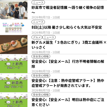
ニュース
妙高市で戦没者記憶展 ～語り継ぐ戦争の記憶
～
2026年8月7日
- 1日前
ニュース
8日(土)以降 暑さ少し和らぐも大気は不安定
2026年8月7日
- 1日前
グルメ
ニュース
新グルメ誕生「３色おにぎり」 3商工会議所 ×
いっさく
2026年8月7日
- 1日前
安全安心情報
安全安心:【安全メール】行方不明者情報の解
除
2026年8月7日
- 1日前
安全安心情報
安全安心:【注意：熱中症警戒アラート】熱中
症警戒アラートが発表されています。
2026年8月7日
- 1日前
安全安心情報
安全安心:【安全メール】明日は熱中症にご注
意ください