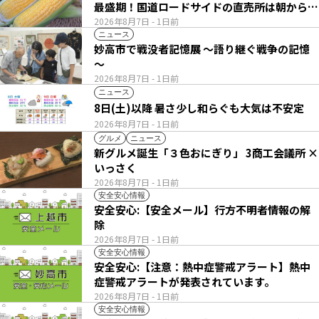
最盛期！国道ロードサイドの直売所は朝から長
い列
2026年8月7日
- 1日前
ニュース
妙高市で戦没者記憶展 ～語り継ぐ戦争の記憶
～
2026年8月7日
- 1日前
ニュース
8日(土)以降 暑さ少し和らぐも大気は不安定
2026年8月7日
- 1日前
グルメ
ニュース
新グルメ誕生「３色おにぎり」 3商工会議所 ×
いっさく
2026年8月7日
- 1日前
安全安心情報
安全安心:【安全メール】行方不明者情報の解
除
2026年8月7日
- 1日前
安全安心情報
安全安心:【注意：熱中症警戒アラート】熱中
症警戒アラートが発表されています。
2026年8月7日
- 1日前
安全安心情報