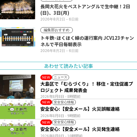
長岡大花火をベストアングルで生中継！2日
(日)、3日(月)
2026年8月2日
- 6日前
編集部おすすめ
トキ鉄･ほくほく線の運行案内 JCV123チャン
ネルで平日毎朝表示
2026年8月2日
- 6日前
あわせて読みたい記事
ニュース
NEW
大島区で「むらづくり」！ 移住・定住促進プ
ロジェクト 成果発表会
2026年8月8日
- 8時間前
安全安心情報
NEW
安全安心:【安全メール】火災誤報連絡
2026年8月8日
- 9時間前
安全安心情報
NEW
安全安心:【安全メール】火災発生連絡
2026年8月8日
- 10時間前