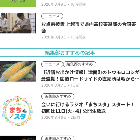
2026年8月8日
- 10時間前
ニュース
お点前披露 上越市で県内高校茶道部の合同茶
会
2026年8月8日
- 13時間前
編集部おすすめの記事
ニュース
編集部おすすめ
【近隣お出かけ情報】津南町のトウモロコシが
最盛期！国道ロードサイドの直売所は朝から長
い列
2026年8月7日
- 1日前
編集部おすすめ
会いに行けるラジオ「まちスタ」スタート！
初回は11日(火･祝) 公開生放送
2026年8月6日
- 2日前
編集部おすすめ