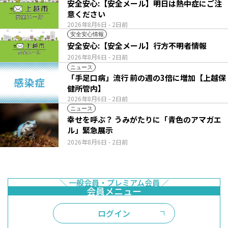
安全安心:【安全メール】明日は熱中症にご注
意ください
2026年8月6日
- 2日前
安全安心情報
安全安心:【安全メール】行方不明者情報
2026年8月6日
- 2日前
ニュース
「手足口病」流行 前の週の3倍に増加【上越保
健所管内】
2026年8月6日
- 2日前
ニュース
幸せを呼ぶ？ うみがたりに「青色のアマガエ
ル」緊急展示
2026年8月6日
- 2日前
ログイン