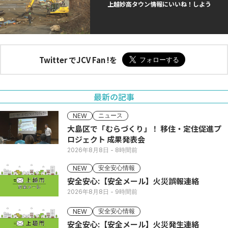
上越妙高タウン情報にいいね！しよう
Twitter でJCV Fan !を
最新の記事
ニュース
NEW
大島区で「むらづくり」！ 移住・定住促進プ
ロジェクト 成果発表会
2026年8月8日
- 8時間前
安全安心情報
NEW
安全安心:【安全メール】火災誤報連絡
2026年8月8日
- 9時間前
安全安心情報
NEW
安全安心:【安全メール】火災発生連絡