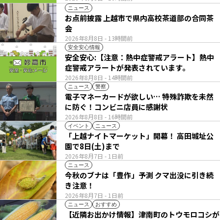
ニュース
お点前披露 上越市で県内高校茶道部の合同茶
会
2026年8月8日
- 13時間前
安全安心情報
安全安心:【注意：熱中症警戒アラート】熱中
症警戒アラートが発表されています。
2026年8月8日
- 14時間前
ニュース
警察
電子マネーカードが欲しい… 特殊詐欺を未然
に防ぐ！コンビニ店員に感謝状
2026年8月8日
- 16時間前
イベント
ニュース
「上越ナイトマーケット」開幕！ 高田城址公
園で8日(土)まで
2026年8月7日
- 1日前
ニュース
今秋のブナは「豊作」予測 クマ出没に引き続
き注意！
2026年8月7日
- 1日前
ニュース
おすすめ
【近隣お出かけ情報】津南町のトウモロコシが