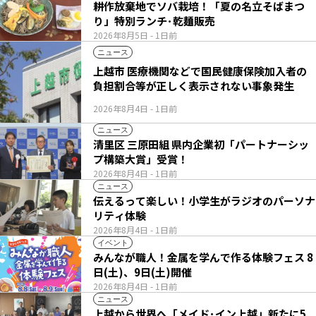
耕作放棄地でソバ栽培！「夏の名立そばまつ
り」特別ランチ･乾麺販売
2026年8月5日
- 1日前
ニュース
上越市 医療機関などで国民健康保険加入者の
負担割合等が正しく表示されない事象発生
2026年8月4日
- 1日前
ニュース
清里区 三原田組 県内企業初「パートナーシッ
プ構築大賞」受賞！
2026年8月4日
- 1日前
ニュース
伝えるって楽しい！小学生がラジオのパーソナ
リティ体験
2026年8月4日
- 1日前
イベント
みんなが職人！金属を学んで作る体験フェス 8
日(土)、9日(土)開催
2026年8月4日
- 1日前
ニュース
上越から世界へ「メイド･イン上越」新たに5