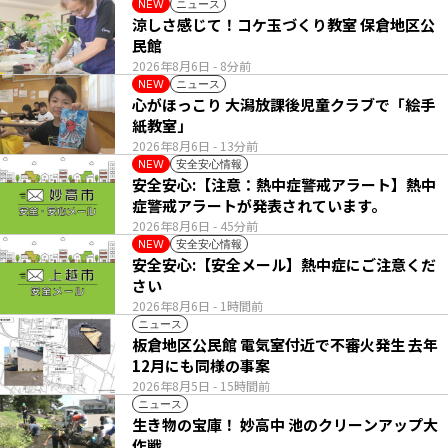
ニュース
NEW
涼しさ感じて！コケ玉づくり教室 保倉地区公
民館
2026年8月6日
- 8分前
ニュース
NEW
心がほっこり 大潟放課後児童クラブで「絵手
紙教室」
2026年8月6日
- 13分前
安全安心情報
NEW
安全安心:【注意：熱中症警戒アラート】熱中
症警戒アラートが発表されています。
2026年8月6日
- 45分前
安全安心情報
NEW
安全安心:【安全メール】熱中症にご注意くだ
さい
2026年8月6日
- 1時間前
ニュース
板倉地区公民館 電気室付近で不審火発生 去年
12月にも同様の事案
2026年8月5日
- 15時間前
ニュース
生き物の宝庫！ 妙高中 池のクリーンアップ大
作戦