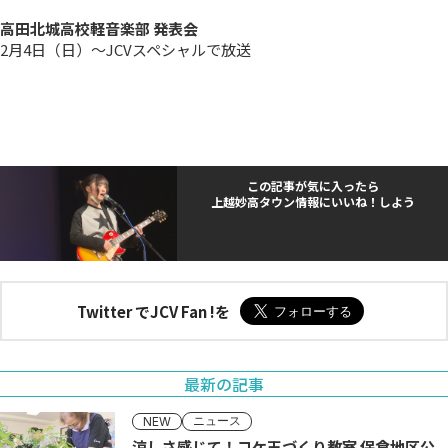
高田北城高校軽音楽部 発表会
2月4日（日）～JCVスペシャルで放送
この記事が気に入ったら
上越妙高タウン情報にいいね！しよう
Twitter でJCV Fan !を
最新の記事
ニュース
NEW
涼しさ感じて！コケ玉づくり教室 保倉地区公