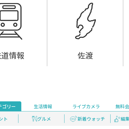
鉄道情報
佐渡
テゴリー
生活情報
ライブカメラ
無料
ント
ライブ配信
安全安心情報
グルメ
見逃し配信
天気
新着ウォッチ
上越妙高百景
プレミアム
編