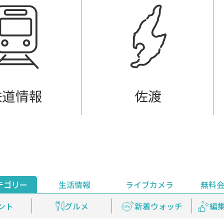
鉄道情報
佐渡
テゴリー
生活情報
ライブカメラ
無料
ント
ライブ配信
安全安心情報
グルメ
見逃し配信
天気
新着ウォッチ
上越妙高百景
プレミアム
編