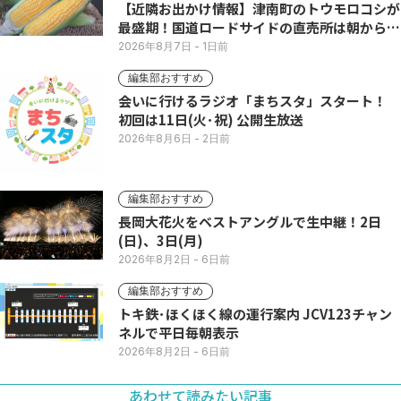
【近隣お出かけ情報】津南町のトウモロコシが
最盛期！国道ロードサイドの直売所は朝から長
い列
2026年8月7日
- 1日前
編集部おすすめ
会いに行けるラジオ「まちスタ」スタート！
初回は11日(火･祝) 公開生放送
2026年8月6日
- 2日前
編集部おすすめ
長岡大花火をベストアングルで生中継！2日
(日)、3日(月)
2026年8月2日
- 6日前
編集部おすすめ
トキ鉄･ほくほく線の運行案内 JCV123チャン
ネルで平日毎朝表示
2026年8月2日
- 6日前
あわせて読みたい記事