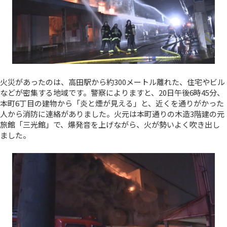
火災があったのは、高田駅から約300メートル離れた、住宅やビル
などが密集する地域です。警察によりますと、20日午後6時45分、
本町6丁目の建物から「炎と煙が見える」と、近くを通りがかった
人から消防に連絡がありました。火元は本町通りの木造3階建の元
旅館「三光館」で、爆発音を上げながら、火が勢いよく吹き出し
ました。