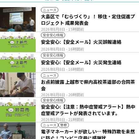
ニュース
大島区で「むらづくり」！ 移住・定住促進プ
ロジェクト 成果発表会
2026年8月8日
- 15時間前
安全安心情報
安全安心:【安全メール】火災誤報連絡
2026年8月8日
- 16時間前
安全安心情報
安全安心:【安全メール】火災発生連絡
2026年8月8日
- 16時間前
ニュース
お点前披露 上越市で県内高校茶道部の合同茶
会
2026年8月8日
- 20時間前
安全安心情報
安全安心:【注意：熱中症警戒アラート】熱中
症警戒アラートが発表されています。
2026年8月8日
- 21時間前
ニュース
警察
電子マネーカードが欲しい… 特殊詐欺を未然
に防ぐ！コンビニ店員に感謝状