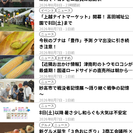
2026年8月8日
- 23時間前
イベント
ニュース
「上越ナイトマーケット」開幕！ 高田城址公
園で8日(土)まで
2026年8月7日
- 1日前
ニュース
今秋のブナは「豊作」予測 クマ出没に引き続
き注意！
2026年8月7日
- 1日前
ニュース
おすすめ
【近隣お出かけ情報】津南町のトウモロコシが
最盛期！国道ロードサイドの直売所は朝から長
い列
2026年8月7日
- 1日前
ニュース
妙高市で戦没者記憶展 ～語り継ぐ戦争の記憶
～
2026年8月7日
- 1日前
ニュース
8日(土)以降 暑さ少し和らぐも大気は不安定
2026年8月7日
- 1日前
グルメ
ニュース
新グルメ誕生「３色おにぎり」 3商工会議所 ×