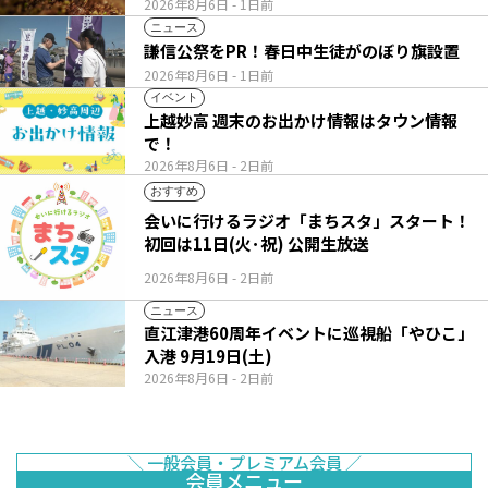
2026年8月6日
- 1日前
ニュース
謙信公祭をPR！春日中生徒がのぼり旗設置
2026年8月6日
- 1日前
イベント
上越妙高 週末のお出かけ情報はタウン情報
で！
2026年8月6日
- 2日前
おすすめ
会いに行けるラジオ「まちスタ」スタート！
初回は11日(火･祝) 公開生放送
2026年8月6日
- 2日前
ニュース
直江津港60周年イベントに巡視船「やひこ」
入港 9月19日(土)
2026年8月6日
- 2日前