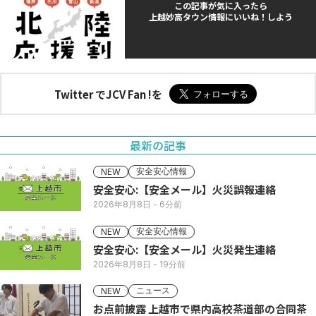
この記事が気に入ったら
上越妙高タウン情報にいいね！しよう
Twitter でJCV Fan !を
最新の記事
安全安心情報
NEW
安全安心:【安全メール】火災誤報連絡
2026年8月8日
- 6分前
安全安心情報
NEW
安全安心:【安全メール】火災発生連絡
2026年8月8日
- 19分前
ニュース
NEW
お点前披露 上越市で県内高校茶道部の合同茶