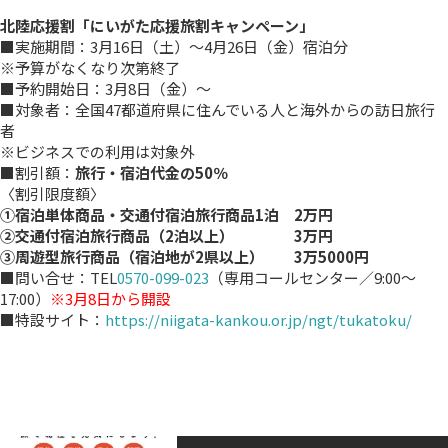
北陸応援割「にいがた応援旅割キャンペーン」
■実施期間：3月16日（土）～4月26日（金）宿泊分
※予算がなくなり次第終了
■予約開始日：3月8日（金）～
■対象者：全国47都道府県に住んでいる人と海外からの訪日旅行
者
※ビジネスでの利用は対象外
■割引額：
旅行・宿泊代金の50％
〈割引限度額〉
①宿泊単体商品・交通付宿泊旅行商品1泊 2万円
②交通付宿泊旅行商品（2泊以上） 3万円
③周遊型旅行商品（宿泊地が2県以上） 3万5000円
■問い合せ：TEL
0570-099-023
（専用コールセンター／9:00～
17:00）
※3月8日から開設
■特設サイト：
https://niigata-kankou.or.jp/ngt/tukatoku/