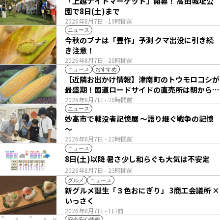
「上越ナイトマーケット」開幕！ 高田城址公
園で8日(土)まで
2026年8月7日
- 19時間前
ニュース
今秋のブナは「豊作」予測 クマ出没に引き続
き注意！
2026年8月7日
- 20時間前
ニュース
おすすめ
【近隣お出かけ情報】津南町のトウモロコシが
最盛期！国道ロードサイドの直売所は朝から長
い列
2026年8月7日
- 20時間前
ニュース
妙高市で戦没者記憶展 ～語り継ぐ戦争の記憶
～
2026年8月7日
- 22時間前
ニュース
8日(土)以降 暑さ少し和らぐも大気は不安定
2026年8月7日
- 23時間前
グルメ
ニュース
新グルメ誕生「３色おにぎり」 3商工会議所 ×
いっさく
2026年8月7日
- 1日前
安全安心情報