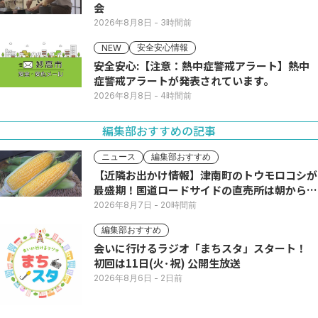
会
2026年8月8日
- 3時間前
安全安心情報
NEW
安全安心:【注意：熱中症警戒アラート】熱中
症警戒アラートが発表されています。
2026年8月8日
- 4時間前
編集部おすすめの記事
ニュース
編集部おすすめ
【近隣お出かけ情報】津南町のトウモロコシが
最盛期！国道ロードサイドの直売所は朝から長
い列
2026年8月7日
- 20時間前
編集部おすすめ
会いに行けるラジオ「まちスタ」スタート！
初回は11日(火･祝) 公開生放送
2026年8月6日
- 2日前