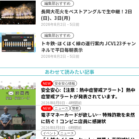
編集部おすすめ
長岡大花火をベストアングルで生中継！2日
(日)、3日(月)
2026年8月2日
- 5日前
編集部おすすめ
トキ鉄･ほくほく線の運行案内 JCV123チャン
ネルで平日毎朝表示
2026年8月2日
- 5日前
あわせて読みたい記事
安全安心情報
NEW
安全安心:【注意：熱中症警戒アラート】熱中
症警戒アラートが発表されています。
2026年8月8日
- 4時間前
ニュース
警察
NEW
電子マネーカードが欲しい… 特殊詐欺を未然
に防ぐ！コンビニ店員に感謝状
2026年8月8日
- 6時間前
イベント
ニュース