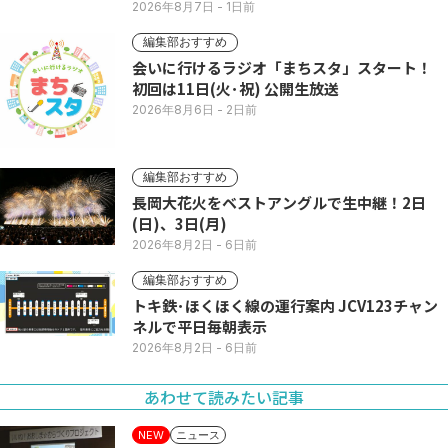
い列
2026年8月7日
- 1日前
編集部おすすめ
会いに行けるラジオ「まちスタ」スタート！
初回は11日(火･祝) 公開生放送
2026年8月6日
- 2日前
編集部おすすめ
長岡大花火をベストアングルで生中継！2日
(日)、3日(月)
2026年8月2日
- 6日前
編集部おすすめ
トキ鉄･ほくほく線の運行案内 JCV123チャン
ネルで平日毎朝表示
2026年8月2日
- 6日前
あわせて読みたい記事
ニュース
NEW