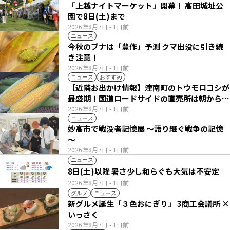
「上越ナイトマーケット」開幕！ 高田城址公
園で8日(土)まで
2026年8月7日
- 1日前
ニュース
今秋のブナは「豊作」予測 クマ出没に引き続
き注意！
2026年8月7日
- 1日前
ニュース
おすすめ
【近隣お出かけ情報】津南町のトウモロコシが
最盛期！国道ロードサイドの直売所は朝から長
い列
2026年8月7日
- 1日前
ニュース
妙高市で戦没者記憶展 ～語り継ぐ戦争の記憶
～
2026年8月7日
- 1日前
ニュース
8日(土)以降 暑さ少し和らぐも大気は不安定
2026年8月7日
- 1日前
グルメ
ニュース
新グルメ誕生「３色おにぎり」 3商工会議所 ×
いっさく
2026年8月7日
- 1日前