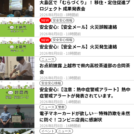
大島区で「むらづくり」！ 移住・定住促進プ
ロジェクト 成果発表会
2026年8月8日
- 8時間前
安全安心情報
NEW
安全安心:【安全メール】火災誤報連絡
2026年8月8日
- 10時間前
安全安心情報
NEW
安全安心:【安全メール】火災発生連絡
2026年8月8日
- 10時間前
ニュース
お点前披露 上越市で県内高校茶道部の合同茶
会
2026年8月8日
- 13時間前
安全安心情報
安全安心:【注意：熱中症警戒アラート】熱中
症警戒アラートが発表されています。
2026年8月8日
- 14時間前
ニュース
警察
電子マネーカードが欲しい… 特殊詐欺を未然
に防ぐ！コンビニ店員に感謝状
2026年8月8日
- 16時間前
イベント
ニュース