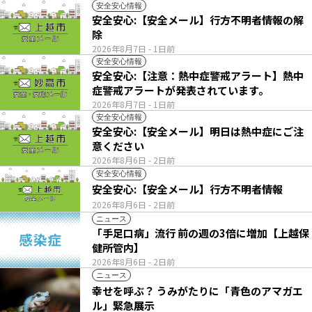
安全安心情報
安全安心:【安全メール】行方不明者情報の解
除
2026年8月7日
- 1日前
安全安心情報
安全安心:【注意：熱中症警戒アラート】熱中
症警戒アラートが発表されています。
2026年8月7日
- 1日前
安全安心情報
安全安心:【安全メール】明日は熱中症にご注
意ください
2026年8月6日
- 2日前
安全安心情報
安全安心:【安全メール】行方不明者情報
2026年8月6日
- 2日前
ニュース
「手足口病」流行 前の週の3倍に増加【上越保
健所管内】
2026年8月6日
- 2日前
ニュース
幸せを呼ぶ？ うみがたりに「青色のアマガエ
ル」緊急展示