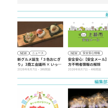
ニュース
安全安心情報
NEW
NEW
新グルメ誕生「３色おにぎ
安全安心:【安全メール
り」 3商工会議所 × いっさ
方不明者情報の解除
く
2026年8月7日
- 3時間前
2026年8月7日
- 4時間前
編集部