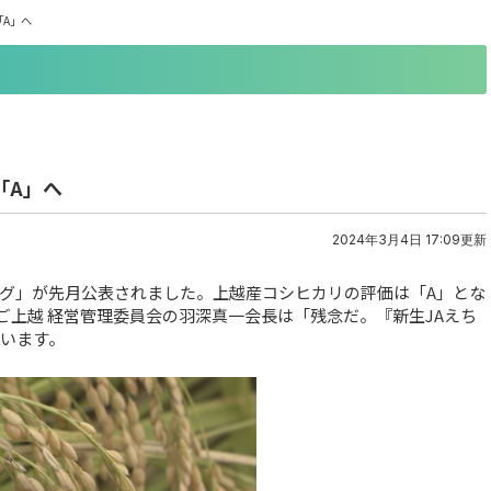
「A」へ
「A」へ
2024年3月4日 17:09更新
グ」が先月公表されました。上越産コシヒカリの評価は「A」とな
ちご上越 経営管理委員会の羽深真一会長は「残念だ。『新生JAえち
ています。