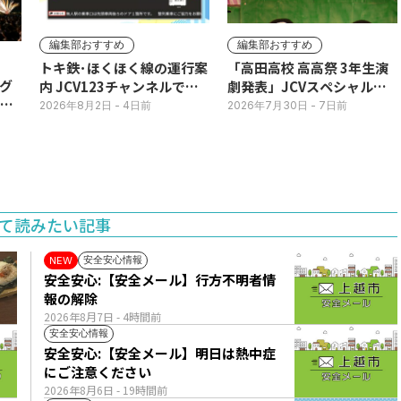
編集部おすすめ
編集部おすすめ
トキ鉄･ほくほく線の運行案
「高田高校 高高祭 3年生演
グ
内 JCV123チャンネルで平
劇発表」JCVスペシャルで
3日
日毎朝表示
放送中！
2026年8月2日
- 4日前
2026年7月30日
- 7日前
て読みたい記事
安全安心情報
NEW
安全安心:【安全メール】行方不明者情
報の解除
2026年8月7日
- 4時間前
安全安心情報
安全安心:【安全メール】明日は熱中症
にご注意ください
2026年8月6日
- 19時間前