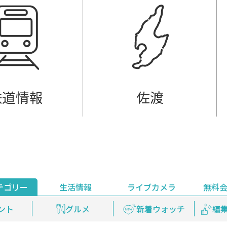
鉄道情報
佐渡
テゴリー
生活情報
ライブカメラ
無料
ント
ライブ配信
安全安心情報
グルメ
見逃し配信
天気
新着ウォッチ
上越妙高百景
プレミアム
編