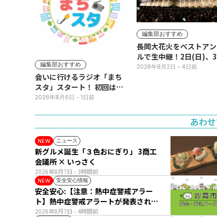
編集部おすすめ
長岡大花火をベストアン
ルで生中継！2日(日)、
編集部おすすめ
(月)
2026年8月2日
- 4日前
会いに行けるラジオ「まち
スタ」スタート！ 初回は11
日(火･祝) 公開生放送
2026年8月6日
- 1日前
あわせ
ニュース
NEW
新グルメ誕生「３色おにぎり」 3商工
会議所 × いっさく
2026年8月7日
- 3時間前
安全安心情報
NEW
安全安心:【注意：熱中症警戒アラー
ト】熱中症警戒アラートが発表されて
います。
2026年8月7日
- 4時間前