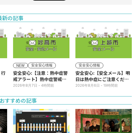
最新の記事
安全安心情報
安全安心情報
NEW
】行
安全安心:【注意：熱中症警
安全安心:【安全メール】明
戒アラート】熱中症警戒ア
日は熱中症にご注意くださ
ラートが発表されていま
い
2026年8月7日
- 4時間前
2026年8月6日
- 19時間前
す。
おすすめの記事