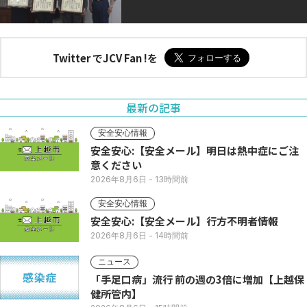
Twitter でJCV Fan !を
最新の記事
安全安心情報
安全安心:【安全メール】明日は熱中症にご注
意ください
2026年8月6日
- 13時間前
安全安心情報
安全安心:【安全メール】行方不明者情報
2026年8月6日
- 14時間前
ニュース
「手足口病」流行 前の週の3倍に増加【上越保
健所管内】