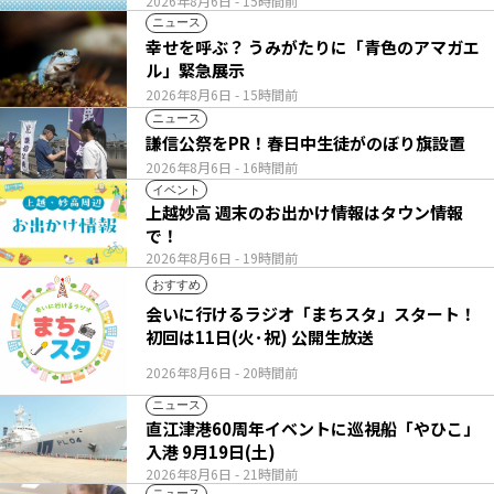
2026年8月6日
- 15時間前
ニュース
幸せを呼ぶ？ うみがたりに「青色のアマガエ
ル」緊急展示
2026年8月6日
- 15時間前
ニュース
謙信公祭をPR！春日中生徒がのぼり旗設置
2026年8月6日
- 16時間前
イベント
上越妙高 週末のお出かけ情報はタウン情報
で！
2026年8月6日
- 19時間前
おすすめ
会いに行けるラジオ「まちスタ」スタート！
初回は11日(火･祝) 公開生放送
2026年8月6日
- 20時間前
ニュース
直江津港60周年イベントに巡視船「やひこ」
入港 9月19日(土)
2026年8月6日
- 21時間前
ニュース