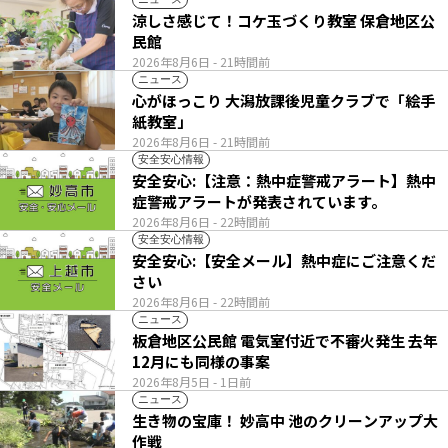
涼しさ感じて！コケ玉づくり教室 保倉地区公
民館
2026年8月6日
- 21時間前
ニュース
心がほっこり 大潟放課後児童クラブで「絵手
紙教室」
2026年8月6日
- 21時間前
安全安心情報
安全安心:【注意：熱中症警戒アラート】熱中
症警戒アラートが発表されています。
2026年8月6日
- 22時間前
安全安心情報
安全安心:【安全メール】熱中症にご注意くだ
さい
2026年8月6日
- 22時間前
ニュース
板倉地区公民館 電気室付近で不審火発生 去年
12月にも同様の事案
2026年8月5日
- 1日前
ニュース
生き物の宝庫！ 妙高中 池のクリーンアップ大
作戦