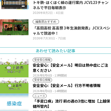
トキ鉄･ほくほく線の運行案内 JCV123チャン
ネルで平日毎朝表示
2026年8月2日
- 4日前
編集部おすすめ
「高田高校 高高祭 3年生演劇発表」JCVスペシ
ャルで放送中！
2026年7月30日
- 7日前
あわせて読みたい記事
安全安心情報
安全安心:【安全メール】明日は熱中症にご注
意ください
2026年8月6日
- 13時間前
安全安心情報
安全安心:【安全メール】行方不明者情報
2026年8月6日
- 14時間前
ニュース
「手足口病」流行 前の週の3倍に増加【上越保
健所管内】