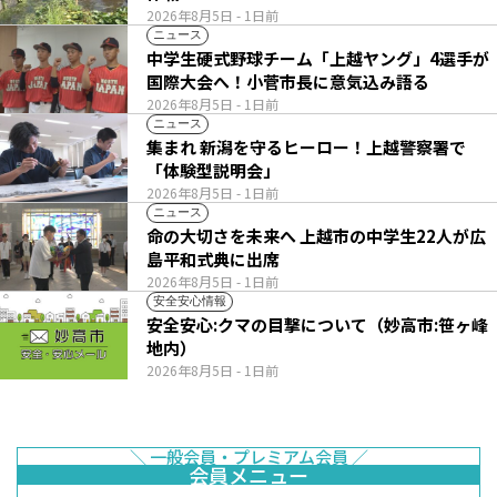
2026年8月5日
- 1日前
ニュース
中学生硬式野球チーム「上越ヤング」4選手が
国際大会へ！小菅市長に意気込み語る
2026年8月5日
- 1日前
ニュース
集まれ 新潟を守るヒーロー！上越警察署で
「体験型説明会」
2026年8月5日
- 1日前
ニュース
命の大切さを未来へ 上越市の中学生22人が広
島平和式典に出席
2026年8月5日
- 1日前
安全安心情報
安全安心:クマの目撃について（妙高市:笹ヶ峰
地内）
2026年8月5日
- 1日前