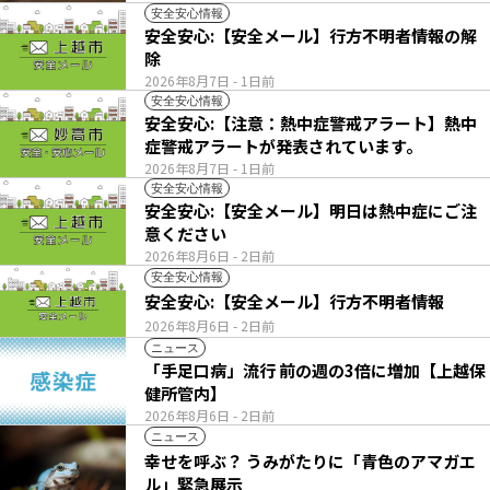
安全安心情報
安全安心:【安全メール】行方不明者情報の解
除
2026年8月7日
- 1日前
安全安心情報
安全安心:【注意：熱中症警戒アラート】熱中
症警戒アラートが発表されています。
2026年8月7日
- 1日前
安全安心情報
安全安心:【安全メール】明日は熱中症にご注
意ください
2026年8月6日
- 2日前
安全安心情報
安全安心:【安全メール】行方不明者情報
2026年8月6日
- 2日前
ニュース
「手足口病」流行 前の週の3倍に増加【上越保
健所管内】
2026年8月6日
- 2日前
ニュース
幸せを呼ぶ？ うみがたりに「青色のアマガエ
ル」緊急展示