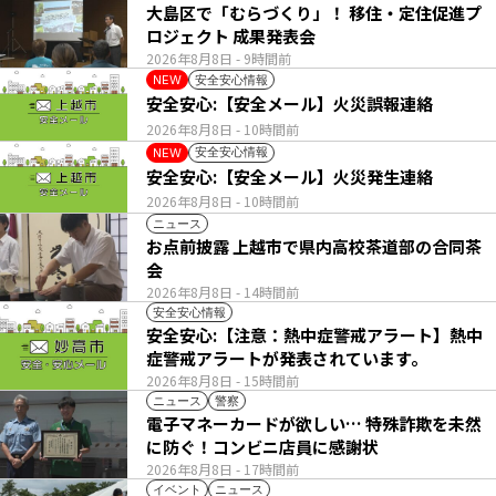
大島区で「むらづくり」！ 移住・定住促進プ
ロジェクト 成果発表会
2026年8月8日
- 9時間前
安全安心情報
NEW
安全安心:【安全メール】火災誤報連絡
2026年8月8日
- 10時間前
安全安心情報
NEW
安全安心:【安全メール】火災発生連絡
2026年8月8日
- 10時間前
ニュース
お点前披露 上越市で県内高校茶道部の合同茶
会
2026年8月8日
- 14時間前
安全安心情報
安全安心:【注意：熱中症警戒アラート】熱中
症警戒アラートが発表されています。
2026年8月8日
- 15時間前
ニュース
警察
電子マネーカードが欲しい… 特殊詐欺を未然
に防ぐ！コンビニ店員に感謝状
2026年8月8日
- 17時間前
イベント
ニュース