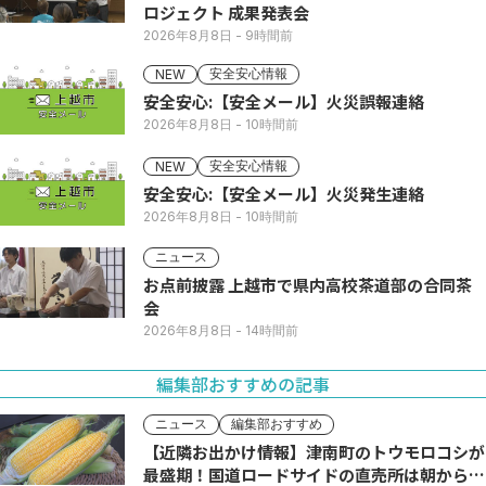
ロジェクト 成果発表会
2026年8月8日
- 9時間前
安全安心情報
NEW
安全安心:【安全メール】火災誤報連絡
2026年8月8日
- 10時間前
安全安心情報
NEW
安全安心:【安全メール】火災発生連絡
2026年8月8日
- 10時間前
ニュース
お点前披露 上越市で県内高校茶道部の合同茶
会
2026年8月8日
- 14時間前
編集部おすすめの記事
ニュース
編集部おすすめ
【近隣お出かけ情報】津南町のトウモロコシが
最盛期！国道ロードサイドの直売所は朝から長