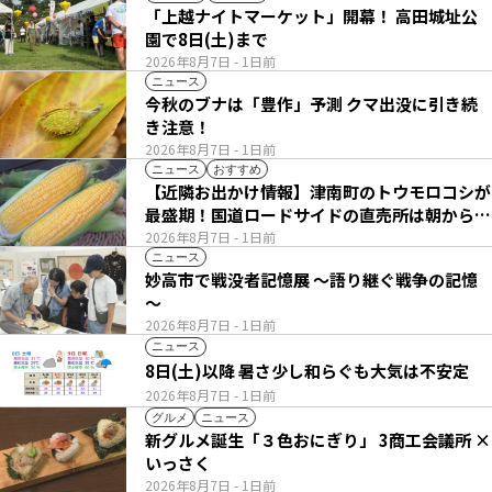
「上越ナイトマーケット」開幕！ 高田城址公
園で8日(土)まで
2026年8月7日
- 1日前
ニュース
今秋のブナは「豊作」予測 クマ出没に引き続
き注意！
2026年8月7日
- 1日前
ニュース
おすすめ
【近隣お出かけ情報】津南町のトウモロコシが
最盛期！国道ロードサイドの直売所は朝から長
い列
2026年8月7日
- 1日前
ニュース
妙高市で戦没者記憶展 ～語り継ぐ戦争の記憶
～
2026年8月7日
- 1日前
ニュース
8日(土)以降 暑さ少し和らぐも大気は不安定
2026年8月7日
- 1日前
グルメ
ニュース
新グルメ誕生「３色おにぎり」 3商工会議所 ×
いっさく
2026年8月7日
- 1日前