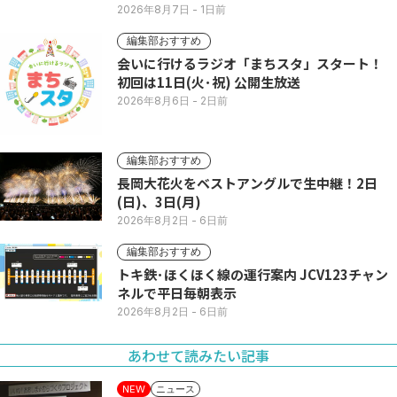
い列
2026年8月7日
- 1日前
編集部おすすめ
会いに行けるラジオ「まちスタ」スタート！
初回は11日(火･祝) 公開生放送
2026年8月6日
- 2日前
編集部おすすめ
長岡大花火をベストアングルで生中継！2日
(日)、3日(月)
2026年8月2日
- 6日前
編集部おすすめ
トキ鉄･ほくほく線の運行案内 JCV123チャン
ネルで平日毎朝表示
2026年8月2日
- 6日前
あわせて読みたい記事
ニュース
NEW