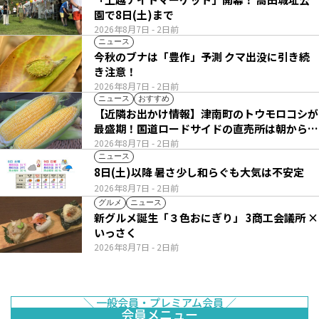
園で8日(土)まで
2026年8月7日
- 2日前
ニュース
今秋のブナは「豊作」予測 クマ出没に引き続
き注意！
2026年8月7日
- 2日前
ニュース
おすすめ
【近隣お出かけ情報】津南町のトウモロコシが
最盛期！国道ロードサイドの直売所は朝から長
い列
2026年8月7日
- 2日前
ニュース
8日(土)以降 暑さ少し和らぐも大気は不安定
2026年8月7日
- 2日前
グルメ
ニュース
新グルメ誕生「３色おにぎり」 3商工会議所 ×
いっさく
2026年8月7日
- 2日前