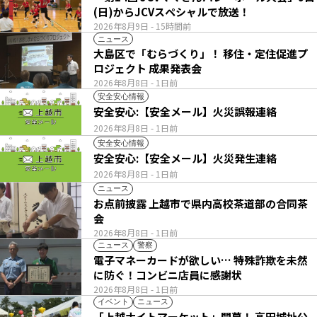
(日)からJCVスペシャルで放送！
2026年8月9日
- 15時間前
ニュース
大島区で「むらづくり」！ 移住・定住促進プ
ロジェクト 成果発表会
2026年8月8日
- 1日前
安全安心情報
安全安心:【安全メール】火災誤報連絡
2026年8月8日
- 1日前
安全安心情報
安全安心:【安全メール】火災発生連絡
2026年8月8日
- 1日前
ニュース
お点前披露 上越市で県内高校茶道部の合同茶
会
2026年8月8日
- 1日前
ニュース
警察
電子マネーカードが欲しい… 特殊詐欺を未然
に防ぐ！コンビニ店員に感謝状
2026年8月8日
- 1日前
イベント
ニュース
「上越ナイトマーケット」開幕！ 高田城址公