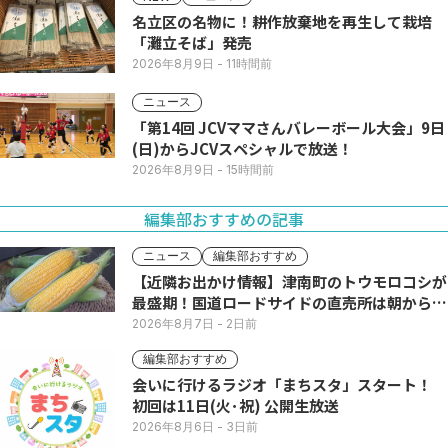
名立区の名物に！耕作放棄地を再生して栽培
「灘立そば」発売
2026年8月9日
- 11時間前
ニュース
「第14回 JCVママさんバレーボール大会」9日
(日)からJCVスペシャルで放送！
2026年8月9日
- 15時間前
編集部おすすめの記事
ニュース
編集部おすすめ
【近隣お出かけ情報】津南町のトウモロコシが
最盛期！国道ロードサイドの直売所は朝から長
い列
2026年8月7日
- 2日前
編集部おすすめ
会いに行けるラジオ「まちスタ」スタート！
初回は11日(火･祝) 公開生放送
2026年8月6日
- 3日前