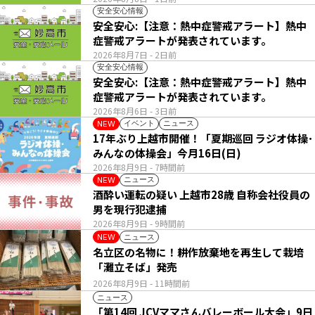
安全安心情報
安全安心:【注意：熱中症警戒アラート】熱中
症警戒アラートが発表されています。
2026年8月7日
- 2日前
安全安心情報
安全安心:【注意：熱中症警戒アラート】熱中
症警戒アラートが発表されています。
2026年8月6日
- 3日前
イベント
ニュース
NEW
17年ぶり上越市開催！「夏期巡回 ラジオ体操･
みんなの体操会」今月16日(日)
2026年8月9日
- 7時間前
ニュース
NEW
酒酔い運転の疑い 上越市28歳 自称会社役員の
男を現行犯逮捕
2026年8月9日
- 9時間前
ニュース
NEW
名立区の名物に！耕作放棄地を再生して栽培
「灘立そば」発売
2026年8月9日
- 11時間前
ニュース
「第14回 JCVママさんバレーボール大会」9日