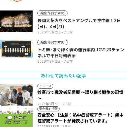
編集部おすすめ
長岡大花火をベストアングルで生中継！2日
(日)、3日(月)
2026年8月2日
- 7日前
編集部おすすめ
トキ鉄･ほくほく線の運行案内 JCV123チャン
ネルで平日毎朝表示
2026年8月2日
- 7日前
あわせて読みたい記事
ニュース
妙高市で戦没者記憶展 ～語り継ぐ戦争の記憶
～
2026年8月7日
- 2日前
安全安心情報
安全安心:【注意：熱中症警戒アラート】熱中
症警戒アラートが発表されています。
2026年8月8日
- 1日前