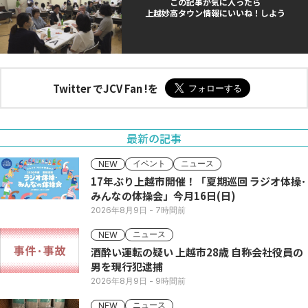
この記事が気に入ったら
上越妙高タウン情報にいいね！しよう
Twitter でJCV Fan !を
最新の記事
イベント
ニュース
NEW
17年ぶり上越市開催！「夏期巡回 ラジオ体操･
みんなの体操会」今月16日(日)
2026年8月9日
- 7時間前
ニュース
NEW
酒酔い運転の疑い 上越市28歳 自称会社役員の
男を現行犯逮捕
2026年8月9日
- 9時間前
ニュース
NEW