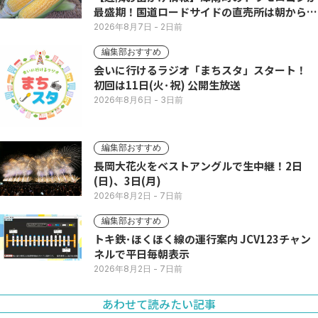
最盛期！国道ロードサイドの直売所は朝から長
い列
2026年8月7日
- 2日前
編集部おすすめ
会いに行けるラジオ「まちスタ」スタート！
初回は11日(火･祝) 公開生放送
2026年8月6日
- 3日前
編集部おすすめ
長岡大花火をベストアングルで生中継！2日
(日)、3日(月)
2026年8月2日
- 7日前
編集部おすすめ
トキ鉄･ほくほく線の運行案内 JCV123チャン
ネルで平日毎朝表示
2026年8月2日
- 7日前
あわせて読みたい記事