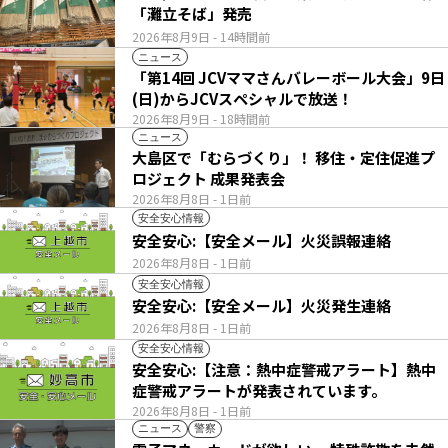
「灘立そば」発売
2026年8月9日
- 14時間前
ニュース
「第14回 JCVママさんバレーボール大会」9日
(日)からJCVスペシャルで放送！
2026年8月9日
- 18時間前
ニュース
大島区で「むらづくり」！ 移住・定住促進プ
ロジェクト 成果発表会
2026年8月8日
- 1日前
安全安心情報
安全安心:【安全メール】火災誤報連絡
2026年8月8日
- 1日前
安全安心情報
安全安心:【安全メール】火災発生連絡
2026年8月8日
- 1日前
安全安心情報
安全安心:【注意：熱中症警戒アラート】熱中
症警戒アラートが発表されています。
2026年8月8日
- 1日前
ニュース
警察