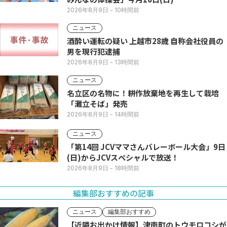
2026年8月9日
- 10時間前
ニュース
酒酔い運転の疑い 上越市28歳 自称会社役員の
男を現行犯逮捕
2026年8月9日
- 13時間前
ニュース
名立区の名物に！耕作放棄地を再生して栽培
「灘立そば」発売
2026年8月9日
- 14時間前
ニュース
「第14回 JCVママさんバレーボール大会」9日
(日)からJCVスペシャルで放送！
2026年8月9日
- 18時間前
編集部おすすめの記事
ニュース
編集部おすすめ
【近隣お出かけ情報】津南町のトウモロコシが