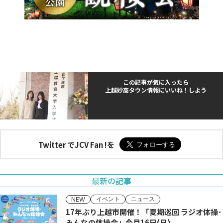
この記事が気に入ったら
上越妙高タウン情報にいいね！しよう
Twitter でJCV Fan !を
最新の記事
イベント
ニュース
NEW
17年ぶり上越市開催！「夏期巡回 ラジオ体操･
みんなの体操会」今月16日(日)