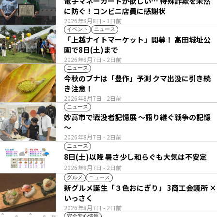
電子マネーカードが欲しい… 特殊詐欺を未然
に防ぐ！コンビニ店員に感謝状
2026年8月8日
- 1日前
イベント
ニュース
「上越ナイトマーケット」開幕！ 高田城址公
園で8日(土)まで
2026年8月7日
- 2日前
ニュース
今秋のブナは「豊作」予測 クマ出没に引き続
き注意！
2026年8月7日
- 2日前
ニュース
妙高市で戦没者記憶展 ～語り継ぐ戦争の記憶
～
2026年8月7日
- 2日前
ニュース
8日(土)以降 暑さ少し和らぐも大気は不安定
2026年8月7日
- 2日前
グルメ
ニュース
新グルメ誕生「３色おにぎり」 3商工会議所 ×
いっさく
2026年8月7日
- 2日前
安全安心情報