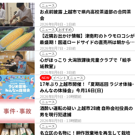
ニュース
お点前披露 上越市で県内高校茶道部の合同茶
会
2026年8月8日
- 1日前
ニュース
おすすめ
【近隣お出かけ情報】津南町のトウモロコシが
最盛期！国道ロードサイドの直売所は朝から長
い列
2026年8月7日
- 2日前
ニュース
心がほっこり 大潟放課後児童クラブで「絵手
紙教室」
2026年8月6日
- 3日前
イベント
ニュース
NEW
17年ぶり上越市開催！「夏期巡回 ラジオ体操･
みんなの体操会」今月16日(日)
2026年8月9日
- 10時間前
ニュース
酒酔い運転の疑い 上越市28歳 自称会社役員の
男を現行犯逮捕
2026年8月9日
- 13時間前
ニュース
名立区の名物に！耕作放棄地を再生して栽培