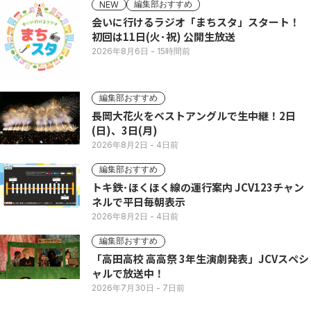
編集部おすすめ
NEW
会いに行けるラジオ「まちスタ」スタート！
初回は11日(火･祝) 公開生放送
2026年8月6日
- 15時間前
編集部おすすめ
長岡大花火をベストアングルで生中継！2日
(日)、3日(月)
2026年8月2日
- 4日前
編集部おすすめ
トキ鉄･ほくほく線の運行案内 JCV123チャン
ネルで平日毎朝表示
2026年8月2日
- 4日前
編集部おすすめ
「高田高校 高高祭 3年生演劇発表」JCVスペシ
ャルで放送中！
2026年7月30日
- 7日前