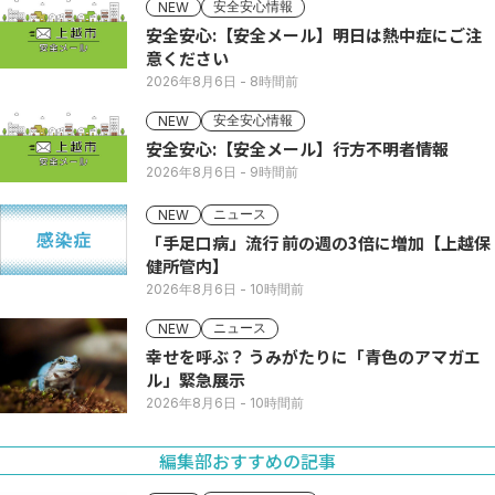
安全安心情報
NEW
安全安心:【安全メール】明日は熱中症にご注
意ください
2026年8月6日
- 8時間前
安全安心情報
NEW
安全安心:【安全メール】行方不明者情報
2026年8月6日
- 9時間前
ニュース
NEW
「手足口病」流行 前の週の3倍に増加【上越保
健所管内】
2026年8月6日
- 10時間前
ニュース
NEW
幸せを呼ぶ？ うみがたりに「青色のアマガエ
ル」緊急展示
2026年8月6日
- 10時間前
編集部おすすめの記事