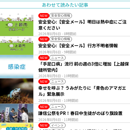
あわせて読みたい記事
安全安心情報
NEW
安全安心:【安全メール】明日は熱中症にご注
意ください
2026年8月6日
- 8時間前
安全安心情報
NEW
安全安心:【安全メール】行方不明者情報
2026年8月6日
- 9時間前
ニュース
NEW
「手足口病」流行 前の週の3倍に増加【上越保
健所管内】
2026年8月6日
- 10時間前
ニュース
NEW
幸せを呼ぶ？ うみがたりに「青色のアマガエ
ル」緊急展示
2026年8月6日
- 10時間前
ニュース
NEW
謙信公祭をPR！春日中生徒がのぼり旗設置
2026年8月6日
- 11時間前
イベント
NEW