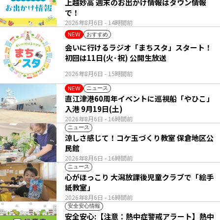
上越妙高 週末のお出かけ情報はタウン情報
で！
2026年8月6日
- 14時間前
おすすめ
NEW
会いに行けるラジオ「まちスタ」スタート！
初回は11日(火･祝) 公開生放送
2026年8月6日
- 15時間前
ニュース
NEW
直江津港60周年イベントに巡視船「やひこ」
入港 9月19日(土)
2026年8月6日
- 16時間前
ニュース
涼しさ感じて！コケ玉づくり教室 保倉地区公
民館
2026年8月6日
- 16時間前
ニュース
心がほっこり 大潟放課後児童クラブで「絵手
紙教室」
2026年8月6日
- 16時間前
安全安心情報
安全安心:【注意：熱中症警戒アラート】熱中