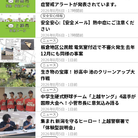
症警戒アラートが発表されています。
2026年8月6日
- 17時間前
安全安心情報
安全安心:【安全メール】熱中症にご注意くだ
さい
2026年8月6日
- 17時間前
ニュース
板倉地区公民館 電気室付近で不審火発生 去年
12月にも同様の事案
2026年8月5日
- 1日前
ニュース
生き物の宝庫！ 妙高中 池のクリーンアップ大
作戦
2026年8月5日
- 1日前
ニュース
中学生硬式野球チーム「上越ヤング」4選手が
国際大会へ！小菅市長に意気込み語る
2026年8月5日
- 1日前
ニュース
集まれ 新潟を守るヒーロー！上越警察署で
「体験型説明会」
2026年8月5日
- 1日前