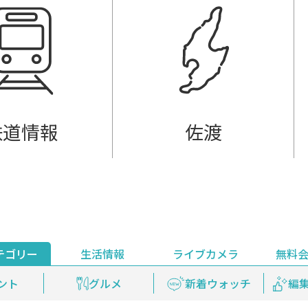
鉄道情報
佐渡
テゴリー
生活情報
ライブカメラ
無料
ント
ライブ配信
安全安心情報
グルメ
見逃し配信
天気
新着ウォッチ
上越妙高百景
プレミアム
編