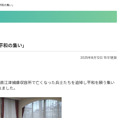
平和の集い」
平和の集い」
2025年8月12日 15:51更新
て直江津捕虜収容所で亡くなった兵士たちを追悼し平和を願う集い
れました。