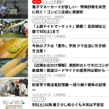
ニュース
警察
NEW
電子マネーカードが欲しい… 特殊詐欺を未然
に防ぐ！コンビニ店員に感謝状
2026年8月8日
- 7時間前
イベント
ニュース
「上越ナイトマーケット」開幕！ 高田城址公
園で8日(土)まで
2026年8月7日
- 20時間前
ニュース
今秋のブナは「豊作」予測 クマ出没に引き続
き注意！
2026年8月7日
- 21時間前
ニュース
おすすめ
【近隣お出かけ情報】津南町のトウモロコシが
最盛期！国道ロードサイドの直売所は朝から長
い列
2026年8月7日
- 21時間前
ニュース
妙高市で戦没者記憶展 ～語り継ぐ戦争の記憶
～
2026年8月7日
- 23時間前
ニュース
8日(土)以降 暑さ少し和らぐも大気は不安定