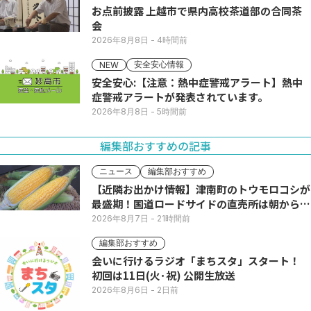
お点前披露 上越市で県内高校茶道部の合同茶
会
2026年8月8日
- 4時間前
安全安心情報
NEW
安全安心:【注意：熱中症警戒アラート】熱中
症警戒アラートが発表されています。
2026年8月8日
- 5時間前
編集部おすすめの記事
ニュース
編集部おすすめ
【近隣お出かけ情報】津南町のトウモロコシが
最盛期！国道ロードサイドの直売所は朝から長
い列
2026年8月7日
- 21時間前
編集部おすすめ
会いに行けるラジオ「まちスタ」スタート！
初回は11日(火･祝) 公開生放送
2026年8月6日
- 2日前