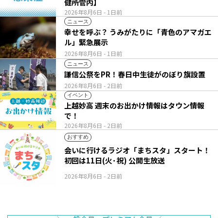
健所管内】
2026年8月6日
- 1日前
ニュース
幸せを呼ぶ？ うみがたりに「青色のアマガエ
ル」緊急展示
2026年8月6日
- 1日前
ニュース
謙信公祭をPR！春日中生徒がのぼり旗設置
2026年8月6日
- 2日前
イベント
上越妙高 週末のお出かけ情報はタウン情報
で！
2026年8月6日
- 2日前
おすすめ
会いに行けるラジオ「まちスタ」スタート！
初回は11日(火･祝) 公開生放送
2026年8月6日
- 2日前