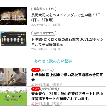
編集部おすすめ
長岡大花火をベストアングルで生中継！2日
(日)、3日(月)
2026年8月2日
- 5日前
編集部おすすめ
トキ鉄･ほくほく線の運行案内 JCV123チャン
ネルで平日毎朝表示
2026年8月2日
- 5日前
あわせて読みたい記事
ニュース
NEW
お点前披露 上越市で県内高校茶道部の合同茶
会
2026年8月8日
- 4時間前
安全安心情報
NEW
安全安心:【注意：熱中症警戒アラート】熱中
症警戒アラートが発表されています。
2026年8月8日
- 5時間前