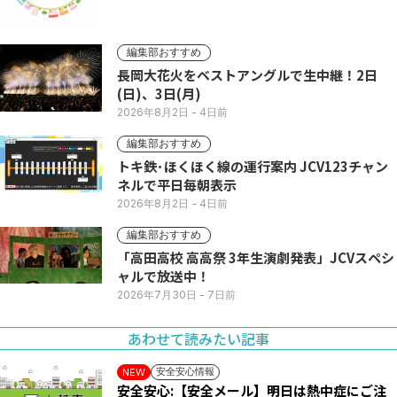
編集部おすすめ
長岡大花火をベストアングルで生中継！2日
(日)、3日(月)
2026年8月2日
- 4日前
編集部おすすめ
トキ鉄･ほくほく線の運行案内 JCV123チャン
ネルで平日毎朝表示
2026年8月2日
- 4日前
編集部おすすめ
「高田高校 高高祭 3年生演劇発表」JCVスペシ
ャルで放送中！
2026年7月30日
- 7日前
あわせて読みたい記事
安全安心情報
NEW
安全安心:【安全メール】明日は熱中症にご注