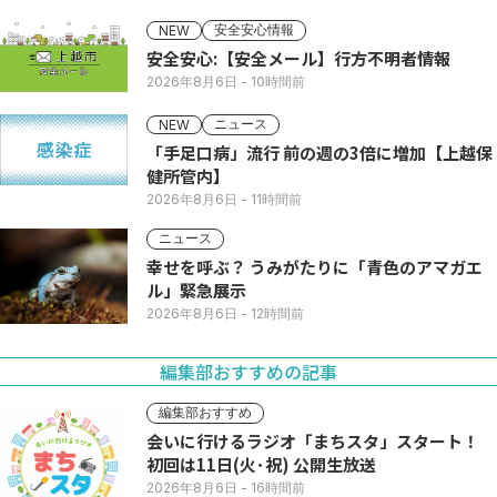
安全安心情報
NEW
安全安心:【安全メール】行方不明者情報
2026年8月6日
- 10時間前
ニュース
NEW
「手足口病」流行 前の週の3倍に増加【上越保
健所管内】
2026年8月6日
- 11時間前
ニュース
幸せを呼ぶ？ うみがたりに「青色のアマガエ
ル」緊急展示
2026年8月6日
- 12時間前
編集部おすすめの記事
編集部おすすめ
会いに行けるラジオ「まちスタ」スタート！
初回は11日(火･祝) 公開生放送
2026年8月6日
- 16時間前