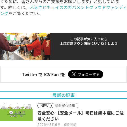
くために、皆さんからのご支援をお願いします」と話していま
す。詳しくは、
ふるさとチョイスのガバメントクラウドファンディ
ング
をご覧ください。
この記事が気に入ったら
上越妙高タウン情報にいいね！しよう
Twitter でJCV Fan !を
最新の記事
安全安心情報
NEW
安全安心:【安全メール】明日は熱中症にご注
意ください
2026年8月6日
- 9時間前