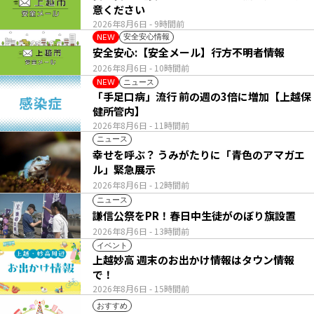
意ください
2026年8月6日
- 9時間前
安全安心情報
NEW
安全安心:【安全メール】行方不明者情報
2026年8月6日
- 10時間前
ニュース
NEW
「手足口病」流行 前の週の3倍に増加【上越保
健所管内】
2026年8月6日
- 11時間前
ニュース
幸せを呼ぶ？ うみがたりに「青色のアマガエ
ル」緊急展示
2026年8月6日
- 12時間前
ニュース
謙信公祭をPR！春日中生徒がのぼり旗設置
2026年8月6日
- 13時間前
イベント
上越妙高 週末のお出かけ情報はタウン情報
で！
2026年8月6日
- 15時間前
おすすめ