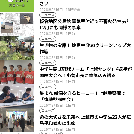
さい
2026年8月6日
- 18時間前
ニュース
板倉地区公民館 電気室付近で不審火発生 去年
12月にも同様の事案
2026年8月5日
- 1日前
ニュース
生き物の宝庫！ 妙高中 池のクリーンアップ大
作戦
2026年8月5日
- 1日前
ニュース
中学生硬式野球チーム「上越ヤング」4選手が
国際大会へ！小菅市長に意気込み語る
2026年8月5日
- 1日前
ニュース
集まれ 新潟を守るヒーロー！上越警察署で
「体験型説明会」
2026年8月5日
- 1日前
ニュース
命の大切さを未来へ 上越市の中学生22人が広
島平和式典に出席
2026年8月5日
- 1日前