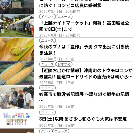
に防ぐ！コンビニ店員に感謝状
2026年8月8日
- 10時間前
イベント
ニュース
「上越ナイトマーケット」開幕！ 高田城址公
園で8日(土)まで
2026年8月7日
- 23時間前
ニュース
今秋のブナは「豊作」予測 クマ出没に引き続
き注意！
2026年8月7日
- 1日前
ニュース
おすすめ
【近隣お出かけ情報】津南町のトウモロコシが
最盛期！国道ロードサイドの直売所は朝から長
い列
2026年8月7日
- 1日前
ニュース
妙高市で戦没者記憶展 ～語り継ぐ戦争の記憶
～
2026年8月7日
- 1日前
ニュース
8日(土)以降 暑さ少し和らぐも大気は不安定
2026年8月7日
- 1日前
グルメ
ニュース