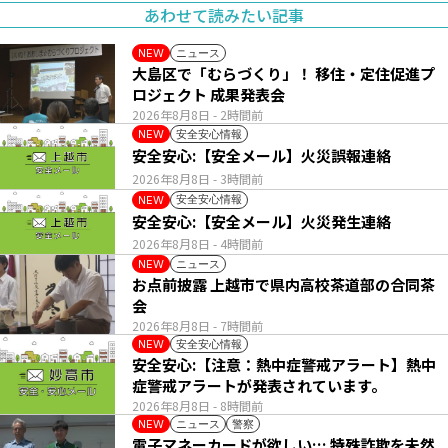
あわせて読みたい記事
ニュース
NEW
大島区で「むらづくり」！ 移住・定住促進プ
ロジェクト 成果発表会
2026年8月8日
- 2時間前
安全安心情報
NEW
安全安心:【安全メール】火災誤報連絡
2026年8月8日
- 3時間前
安全安心情報
NEW
安全安心:【安全メール】火災発生連絡
2026年8月8日
- 4時間前
ニュース
NEW
お点前披露 上越市で県内高校茶道部の合同茶
会
2026年8月8日
- 7時間前
安全安心情報
NEW
安全安心:【注意：熱中症警戒アラート】熱中
症警戒アラートが発表されています。
2026年8月8日
- 8時間前
ニュース
警察
NEW
電子マネーカードが欲しい… 特殊詐欺を未然