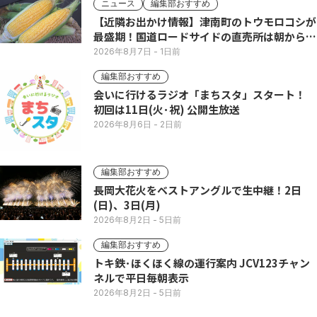
ニュース
編集部おすすめ
【近隣お出かけ情報】津南町のトウモロコシが
最盛期！国道ロードサイドの直売所は朝から長
い列
2026年8月7日
- 1日前
編集部おすすめ
会いに行けるラジオ「まちスタ」スタート！
初回は11日(火･祝) 公開生放送
2026年8月6日
- 2日前
編集部おすすめ
長岡大花火をベストアングルで生中継！2日
(日)、3日(月)
2026年8月2日
- 5日前
編集部おすすめ
トキ鉄･ほくほく線の運行案内 JCV123チャン
ネルで平日毎朝表示
2026年8月2日
- 5日前