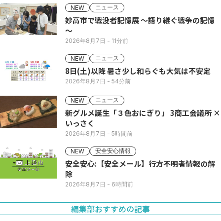
ニュース
NEW
妙高市で戦没者記憶展 ～語り継ぐ戦争の記憶
～
2026年8月7日
- 11分前
ニュース
NEW
8日(土)以降 暑さ少し和らぐも大気は不安定
2026年8月7日
- 54分前
ニュース
NEW
新グルメ誕生「３色おにぎり」 3商工会議所 ×
いっさく
2026年8月7日
- 5時間前
安全安心情報
NEW
安全安心:【安全メール】行方不明者情報の解
除
2026年8月7日
- 6時間前
編集部おすすめの記事