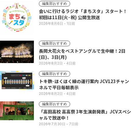
編集部おすすめ
会いに行けるラジオ「まちスタ」スタート！
初回は11日(火･祝) 公開生放送
2026年8月6日
- 1日前
編集部おすすめ
長岡大花火をベストアングルで生中継！2日
(日)、3日(月)
2026年8月2日
- 4日前
編集部おすすめ
トキ鉄･ほくほく線の運行案内 JCV123チャン
ネルで平日毎朝表示
2026年8月2日
- 4日前
編集部おすすめ
「高田高校 高高祭 3年生演劇発表」JCVスペシ
ャルで放送中！
2026年7月30日
- 7日前