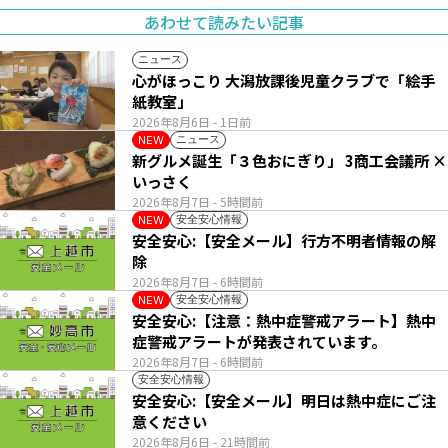
あわせて読みたい記事
ニュース
心がほっこり 大潟放課後児童クラブで「絵手
紙教室」
2026年8月6日
- 1日前
ニュース
NEW
新グルメ誕生「３色おにぎり」 3商工会議所 ×
いっさく
2026年8月7日
- 5時間前
安全安心情報
NEW
安全安心:【安全メール】行方不明者情報の解
除
2026年8月7日
- 6時間前
安全安心情報
NEW
安全安心:【注意：熱中症警戒アラート】熱中
症警戒アラートが発表されています。
2026年8月7日
- 6時間前
安全安心情報
安全安心:【安全メール】明日は熱中症にご注
意ください
2026年8月6日
- 21時間前