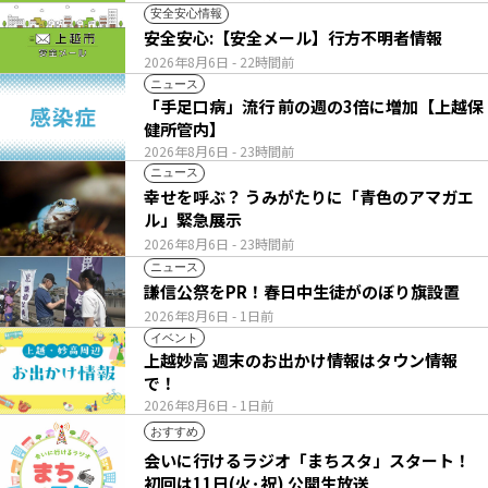
安全安心情報
安全安心:【安全メール】行方不明者情報
2026年8月6日
- 22時間前
ニュース
「手足口病」流行 前の週の3倍に増加【上越保
健所管内】
2026年8月6日
- 23時間前
ニュース
幸せを呼ぶ？ うみがたりに「青色のアマガエ
ル」緊急展示
2026年8月6日
- 23時間前
ニュース
謙信公祭をPR！春日中生徒がのぼり旗設置
2026年8月6日
- 1日前
イベント
上越妙高 週末のお出かけ情報はタウン情報
で！
2026年8月6日
- 1日前
おすすめ
会いに行けるラジオ「まちスタ」スタート！
初回は11日(火･祝) 公開生放送