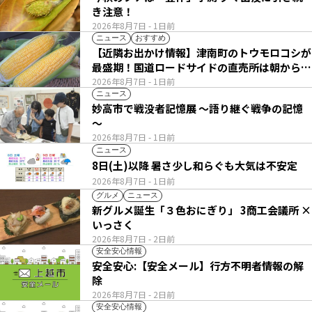
き注意！
2026年8月7日
- 1日前
ニュース
おすすめ
【近隣お出かけ情報】津南町のトウモロコシが
最盛期！国道ロードサイドの直売所は朝から長
い列
2026年8月7日
- 1日前
ニュース
妙高市で戦没者記憶展 ～語り継ぐ戦争の記憶
～
2026年8月7日
- 1日前
ニュース
8日(土)以降 暑さ少し和らぐも大気は不安定
2026年8月7日
- 1日前
グルメ
ニュース
新グルメ誕生「３色おにぎり」 3商工会議所 ×
いっさく
2026年8月7日
- 2日前
安全安心情報
安全安心:【安全メール】行方不明者情報の解
除
2026年8月7日
- 2日前
安全安心情報