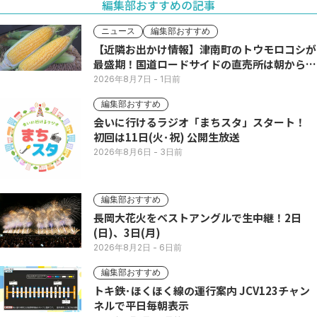
編集部おすすめの記事
ニュース
編集部おすすめ
【近隣お出かけ情報】津南町のトウモロコシが
最盛期！国道ロードサイドの直売所は朝から長
い列
2026年8月7日
- 1日前
編集部おすすめ
会いに行けるラジオ「まちスタ」スタート！
初回は11日(火･祝) 公開生放送
2026年8月6日
- 3日前
編集部おすすめ
長岡大花火をベストアングルで生中継！2日
(日)、3日(月)
2026年8月2日
- 6日前
編集部おすすめ
トキ鉄･ほくほく線の運行案内 JCV123チャン
ネルで平日毎朝表示