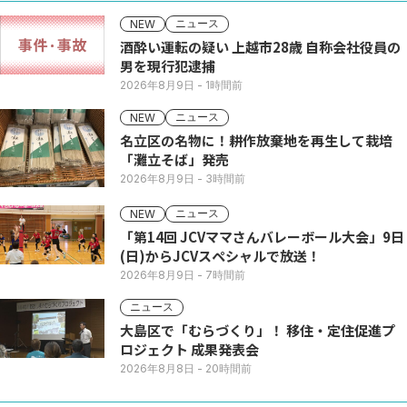
ニュース
NEW
酒酔い運転の疑い 上越市28歳 自称会社役員の
男を現行犯逮捕
2026年8月9日
- 1時間前
ニュース
NEW
名立区の名物に！耕作放棄地を再生して栽培
「灘立そば」発売
2026年8月9日
- 3時間前
ニュース
NEW
「第14回 JCVママさんバレーボール大会」9日
(日)からJCVスペシャルで放送！
2026年8月9日
- 7時間前
ニュース
大島区で「むらづくり」！ 移住・定住促進プ
ロジェクト 成果発表会
2026年8月8日
- 20時間前