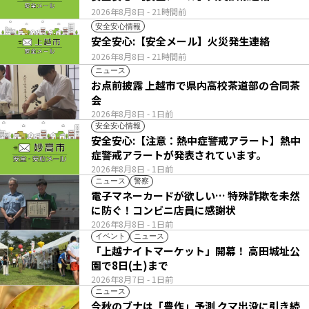
2026年8月8日
- 21時間前
安全安心情報
安全安心:【安全メール】火災発生連絡
2026年8月8日
- 21時間前
ニュース
お点前披露 上越市で県内高校茶道部の合同茶
会
2026年8月8日
- 1日前
安全安心情報
安全安心:【注意：熱中症警戒アラート】熱中
症警戒アラートが発表されています。
2026年8月8日
- 1日前
ニュース
警察
電子マネーカードが欲しい… 特殊詐欺を未然
に防ぐ！コンビニ店員に感謝状
2026年8月8日
- 1日前
イベント
ニュース
「上越ナイトマーケット」開幕！ 高田城址公
園で8日(土)まで
2026年8月7日
- 1日前
ニュース
今秋のブナは「豊作」予測 クマ出没に引き続