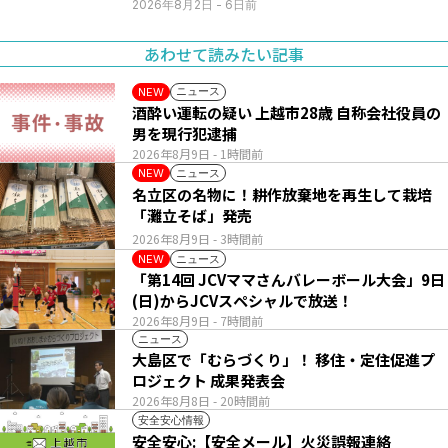
2026年8月2日
- 6日前
あわせて読みたい記事
ニュース
NEW
酒酔い運転の疑い 上越市28歳 自称会社役員の
男を現行犯逮捕
2026年8月9日
- 1時間前
ニュース
NEW
名立区の名物に！耕作放棄地を再生して栽培
「灘立そば」発売
2026年8月9日
- 3時間前
ニュース
NEW
「第14回 JCVママさんバレーボール大会」9日
(日)からJCVスペシャルで放送！
2026年8月9日
- 7時間前
ニュース
大島区で「むらづくり」！ 移住・定住促進プ
ロジェクト 成果発表会
2026年8月8日
- 20時間前
安全安心情報
安全安心:【安全メール】火災誤報連絡