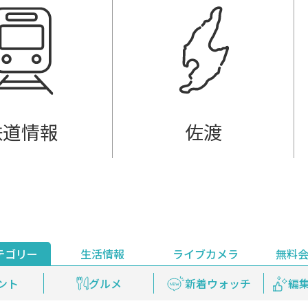
鉄道情報
佐渡
テゴリー
生活情報
ライブカメラ
無料
ント
ライブ配信
安全安心情報
グルメ
見逃し配信
天気
新着ウォッチ
上越妙高百景
プレミアム
編