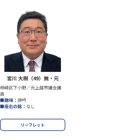
宮川 大樹（49）無・元
柿崎区下小野／元上越市議会議
員
■趣味：
詩吟
■座右の銘：
なし
リーフレット