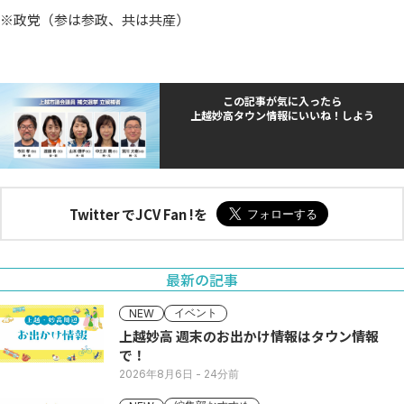
※政党（参は参政、共は共産）
この記事が気に入ったら
上越妙高タウン情報にいいね！しよう
Twitter でJCV Fan !を
最新の記事
イベント
NEW
上越妙高 週末のお出かけ情報はタウン情報
で！
2026年8月6日
- 24分前