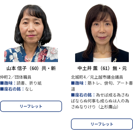
山本 信子（60）共・新
中土井 薫（61）無・元
仲町2／団体職員
北城町4／元上越市議会議員
■趣味：
読書、折り紙
■趣味：
筋トレ、俳句、アート書
■座右の銘：
なし
道
■座右の銘：
為せば成る為さね
ばならぬ何事も成らぬは人の為
リーフレット
さぬなりけり（上杉鷹山）
リーフレット