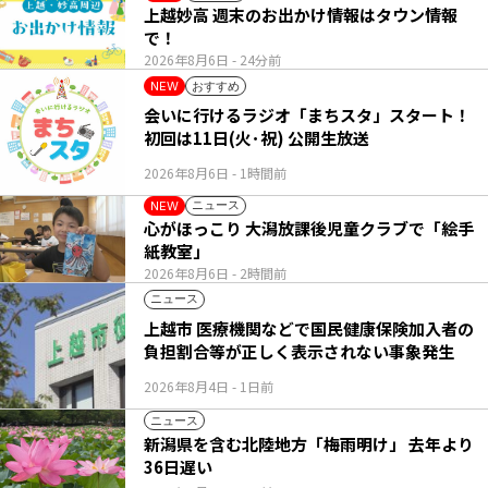
上越妙高 週末のお出かけ情報はタウン情報
で！
2026年8月6日
- 24分前
おすすめ
NEW
会いに行けるラジオ「まちスタ」スタート！
初回は11日(火･祝) 公開生放送
2026年8月6日
- 1時間前
ニュース
NEW
心がほっこり 大潟放課後児童クラブで「絵手
紙教室」
2026年8月6日
- 2時間前
ニュース
上越市 医療機関などで国民健康保険加入者の
負担割合等が正しく表示されない事象発生
2026年8月4日
- 1日前
ニュース
新潟県を含む北陸地方「梅雨明け」 去年より
36日遅い