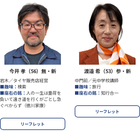
今井 孝（56）無・新
渡邉 希（53）参・新
岩木／タイヤ販売店経営
中門前／元中学校講師
■趣味：
検索
■趣味：
旅行
■座右の銘：
人の一生は重荷を
■座右の銘：
知行合一
負いて遠き道を行くがごとし急
ぐべからず（徳川家康）
リーフレット
リーフレット