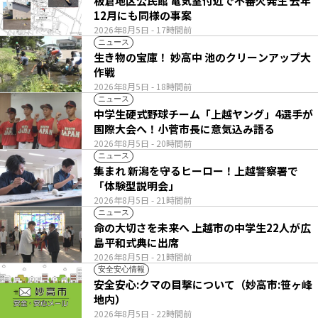
板倉地区公民館 電気室付近で不審火発生 去年
12月にも同様の事案
2026年8月5日
- 17時間前
ニュース
生き物の宝庫！ 妙高中 池のクリーンアップ大
作戦
2026年8月5日
- 18時間前
ニュース
中学生硬式野球チーム「上越ヤング」4選手が
国際大会へ！小菅市長に意気込み語る
2026年8月5日
- 20時間前
ニュース
集まれ 新潟を守るヒーロー！上越警察署で
「体験型説明会」
2026年8月5日
- 21時間前
ニュース
命の大切さを未来へ 上越市の中学生22人が広
島平和式典に出席
2026年8月5日
- 21時間前
安全安心情報
安全安心:クマの目撃について（妙高市:笹ヶ峰
地内）
2026年8月5日
- 22時間前