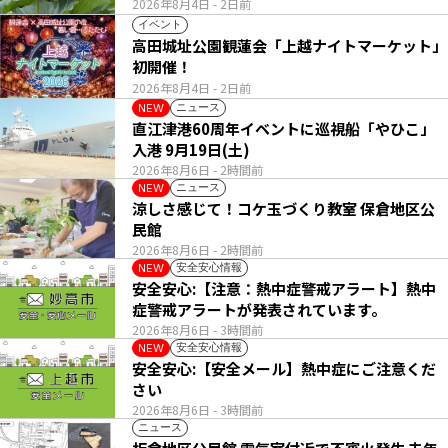
2026年8月4日
- 2日前
イベント
高田城址公園観蓮会「上越ナイトマーケット」
初開催！
2026年8月4日
- 2日前
ニュース
NEW
直江津港60周年イベントに巡視船「やひこ」
入港 9月19日(土)
2026年8月6日
- 2時間前
ニュース
NEW
涼しさ感じて！コケ玉づくり教室 保倉地区公
民館
2026年8月6日
- 2時間前
安全安心情報
NEW
安全安心:【注意：熱中症警戒アラート】熱中
症警戒アラートが発表されています。
2026年8月6日
- 3時間前
安全安心情報
NEW
安全安心:【安全メール】熱中症にご注意くだ
さい
2026年8月6日
- 3時間前
ニュース