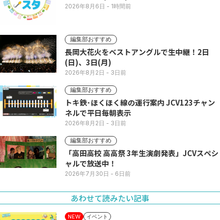
2026年8月6日
- 1時間前
編集部おすすめ
長岡大花火をベストアングルで生中継！2日
(日)、3日(月)
2026年8月2日
- 3日前
編集部おすすめ
トキ鉄･ほくほく線の運行案内 JCV123チャン
ネルで平日毎朝表示
2026年8月2日
- 3日前
編集部おすすめ
「高田高校 高高祭 3年生演劇発表」JCVスペシ
ャルで放送中！
2026年7月30日
- 6日前
あわせて読みたい記事
イベント
NEW