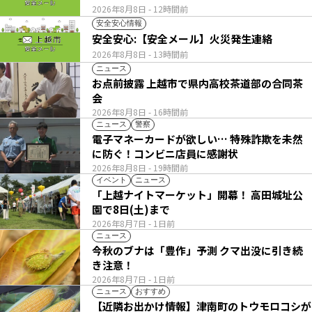
2026年8月8日
- 12時間前
安全安心情報
安全安心:【安全メール】火災発生連絡
2026年8月8日
- 13時間前
ニュース
お点前披露 上越市で県内高校茶道部の合同茶
会
2026年8月8日
- 16時間前
ニュース
警察
電子マネーカードが欲しい… 特殊詐欺を未然
に防ぐ！コンビニ店員に感謝状
2026年8月8日
- 19時間前
イベント
ニュース
「上越ナイトマーケット」開幕！ 高田城址公
園で8日(土)まで
2026年8月7日
- 1日前
ニュース
今秋のブナは「豊作」予測 クマ出没に引き続
き注意！
2026年8月7日
- 1日前
ニュース
おすすめ
【近隣お出かけ情報】津南町のトウモロコシが