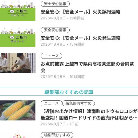
安全安心情報
安全安心:【安全メール】火災誤報連絡
2026年8月8日
- 12時間前
安全安心情報
安全安心:【安全メール】火災発生連絡
2026年8月8日
- 13時間前
ニュース
お点前披露 上越市で県内高校茶道部の合同茶
会
2026年8月8日
- 16時間前
編集部おすすめの記事
ニュース
編集部おすすめ
【近隣お出かけ情報】津南町のトウモロコシが
最盛期！国道ロードサイドの直売所は朝から長
い列
2026年8月7日
- 1日前
編集部おすすめ