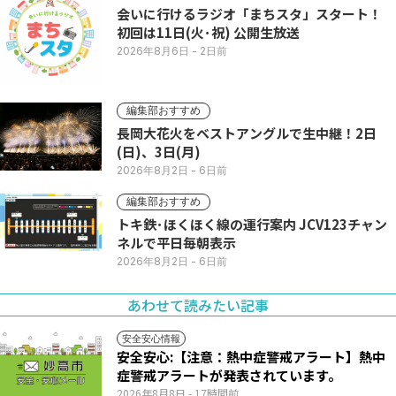
会いに行けるラジオ「まちスタ」スタート！
初回は11日(火･祝) 公開生放送
2026年8月6日
- 2日前
編集部おすすめ
長岡大花火をベストアングルで生中継！2日
(日)、3日(月)
2026年8月2日
- 6日前
編集部おすすめ
トキ鉄･ほくほく線の運行案内 JCV123チャン
ネルで平日毎朝表示
2026年8月2日
- 6日前
あわせて読みたい記事
安全安心情報
安全安心:【注意：熱中症警戒アラート】熱中
症警戒アラートが発表されています。
2026年8月8日
- 17時間前