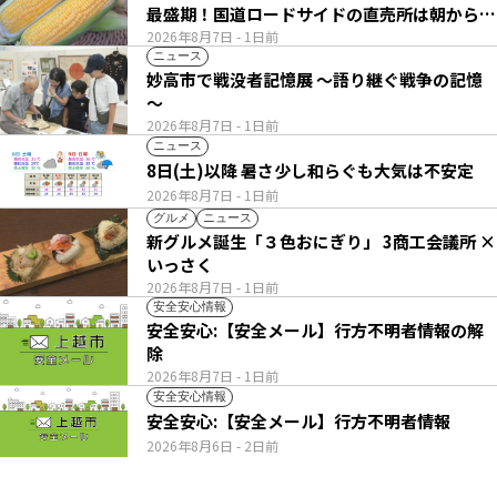
最盛期！国道ロードサイドの直売所は朝から長
い列
2026年8月7日
- 1日前
ニュース
妙高市で戦没者記憶展 ～語り継ぐ戦争の記憶
～
2026年8月7日
- 1日前
ニュース
8日(土)以降 暑さ少し和らぐも大気は不安定
2026年8月7日
- 1日前
グルメ
ニュース
新グルメ誕生「３色おにぎり」 3商工会議所 ×
いっさく
2026年8月7日
- 1日前
安全安心情報
安全安心:【安全メール】行方不明者情報の解
除
2026年8月7日
- 1日前
安全安心情報
安全安心:【安全メール】行方不明者情報
2026年8月6日
- 2日前