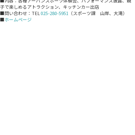
■内容：各種アーバンスポーツ体験会、パフォーマンス披露、親
子で楽しめるアトラクション、キッチンカー出店
■問い合わせ：TEL
025-280-5951
（スポーツ課 山岸、大滝）
■
ホームページ