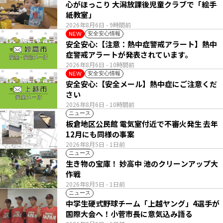
心がほっこり 大潟放課後児童クラブで「絵手
紙教室」
2026年8月6日
- 9時間前
安全安心情報
NEW
安全安心:【注意：熱中症警戒アラート】熱中
症警戒アラートが発表されています。
2026年8月6日
- 10時間前
安全安心情報
NEW
安全安心:【安全メール】熱中症にご注意くだ
さい
2026年8月6日
- 10時間前
ニュース
板倉地区公民館 電気室付近で不審火発生 去年
12月にも同様の事案
2026年8月5日
- 1日前
ニュース
生き物の宝庫！ 妙高中 池のクリーンアップ大
作戦
2026年8月5日
- 1日前
ニュース
中学生硬式野球チーム「上越ヤング」4選手が
国際大会へ！小菅市長に意気込み語る