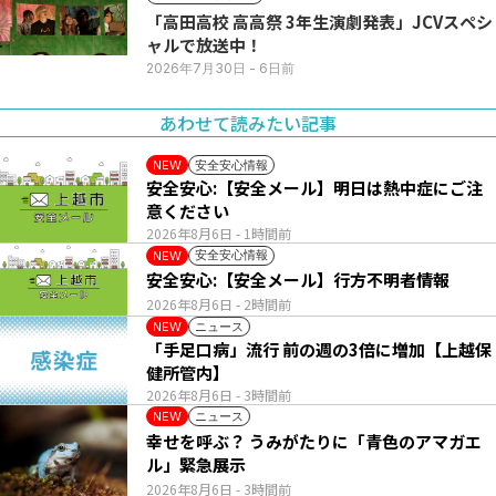
「高田高校 高高祭 3年生演劇発表」JCVスペシ
ャルで放送中！
2026年7月30日
- 6日前
あわせて読みたい記事
安全安心情報
NEW
安全安心:【安全メール】明日は熱中症にご注
意ください
2026年8月6日
- 1時間前
安全安心情報
NEW
安全安心:【安全メール】行方不明者情報
2026年8月6日
- 2時間前
ニュース
NEW
「手足口病」流行 前の週の3倍に増加【上越保
健所管内】
2026年8月6日
- 3時間前
ニュース
NEW
幸せを呼ぶ？ うみがたりに「青色のアマガエ
ル」緊急展示
2026年8月6日
- 3時間前