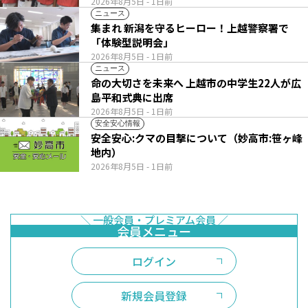
2026年8月5日
- 1日前
ニュース
集まれ 新潟を守るヒーロー！上越警察署で
「体験型説明会」
2026年8月5日
- 1日前
ニュース
命の大切さを未来へ 上越市の中学生22人が広
島平和式典に出席
2026年8月5日
- 1日前
安全安心情報
安全安心:クマの目撃について（妙高市:笹ヶ峰
地内）
2026年8月5日
- 1日前
ログイン
新規会員登録