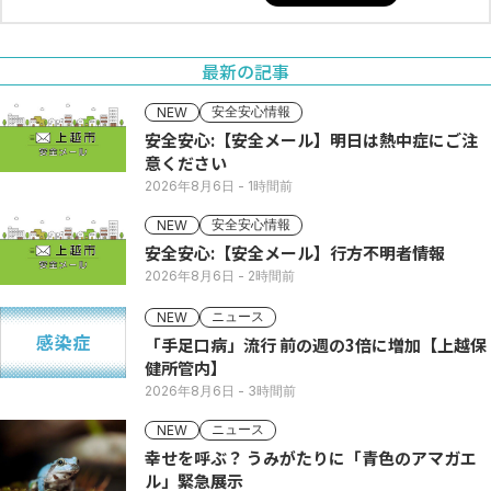
最新の記事
安全安心情報
NEW
安全安心:【安全メール】明日は熱中症にご注
意ください
2026年8月6日
- 1時間前
安全安心情報
NEW
安全安心:【安全メール】行方不明者情報
2026年8月6日
- 2時間前
ニュース
NEW
「手足口病」流行 前の週の3倍に増加【上越保
健所管内】
2026年8月6日
- 3時間前
ニュース
NEW
幸せを呼ぶ？ うみがたりに「青色のアマガエ
ル」緊急展示