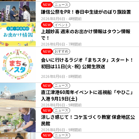
ニュース
NEW
謙信公祭をPR！春日中生徒がのぼり旗設置
2026年8月6日
- 4時間前
イベント
NEW
上越妙高 週末のお出かけ情報はタウン情報
で！
2026年8月6日
- 7時間前
おすすめ
NEW
会いに行けるラジオ「まちスタ」スタート！
初回は11日(火･祝) 公開生放送
2026年8月6日
- 8時間前
ニュース
NEW
直江津港60周年イベントに巡視船「やひこ」
入港 9月19日(土)
2026年8月6日
- 9時間前
ニュース
NEW
涼しさ感じて！コケ玉づくり教室 保倉地区公
民館
2026年8月6日
- 9時間前
ニュース
NEW