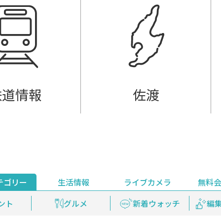
鉄道情報
佐渡
テゴリー
生活情報
ライブカメラ
無料
ント
ライブ配信
安全安心情報
グルメ
見逃し配信
天気
新着ウォッチ
上越妙高百景
プレミアム
編