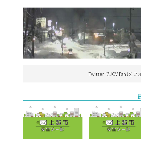
Twitter でJCV Fan !を
フ