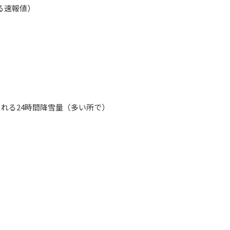
る速報値）
される24時間降雪量（多い所で）