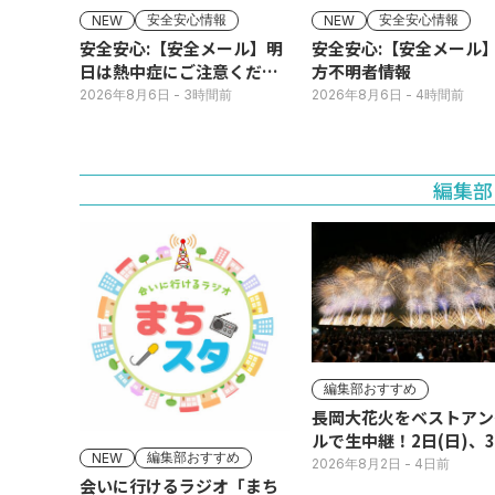
安全安心情報
安全安心情報
NEW
NEW
安全安心:【安全メール】明
安全安心:【安全メール
日は熱中症にご注意くださ
方不明者情報
い
2026年8月6日
- 3時間前
2026年8月6日
- 4時間前
編集部
編集部おすすめ
長岡大花火をベストアン
ルで生中継！2日(日)、
編集部おすすめ
NEW
(月)
2026年8月2日
- 4日前
会いに行けるラジオ「まち