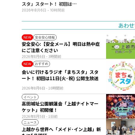
スタ」スタート！ 初回は11
日(火･祝) 公開生放送
2026年8月6日
- 10時間前
あわせ
安全安心情報
NEW
安全安心:【安全メール】明日は熱中症
にご注意ください
2026年8月6日
- 3時間前
おすすめ
NEW
会いに行けるラジオ「まちスタ」スタ
ート！ 初回は11日(火･祝) 公開生放送
2026年8月6日
- 10時間前
イベント
高田城址公園観蓮会「上越ナイトマー
ケット」初開催！
2026年8月5日
- 1日前
ニュース
上越から世界へ「メイド･イン上越」新