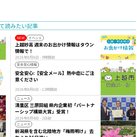
て読みたい記事
イベント
NEW
上越妙高 週末のお出かけ情報はタウン
情報で！
2026年8月6日
- 9時間前
安全安心情報
安全安心:【安全メール】熱中症にご注
意ください
2026年8月6日
- 12時間前
ニュース
清里区 三原田組 県内企業初「パートナ
ーシップ構築大賞」受賞！
2026年8月4日
- 2日前
ニュース
新潟県を含む北陸地方「梅雨明け」 去