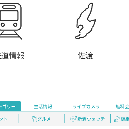
鉄道情報
佐渡
テゴリー
生活情報
ライブカメラ
無料
ント
ライブ配信
安全安心情報
グルメ
見逃し配信
天気
新着ウォッチ
上越妙高百景
プレミアム
編