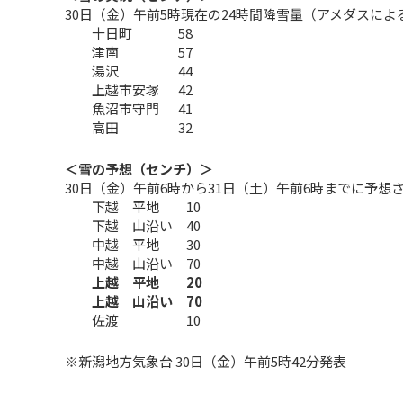
30日（金）午前5時現在の24時間降雪量（アメダスによ
十日町 58
津南 57
湯沢 44
上越市安塚 42
魚沼市守門 41
高田 32
＜雪の予想（センチ）＞
30日（金）午前6時から31日（土）午前6時までに予想
下越 平地 10
下越 山沿い 40
中越 平地 30
中越 山沿い 70
上越 平地 20
上越 山沿い 70
佐渡 10
※新潟地方気象台 30日（金）午前5時42分発表