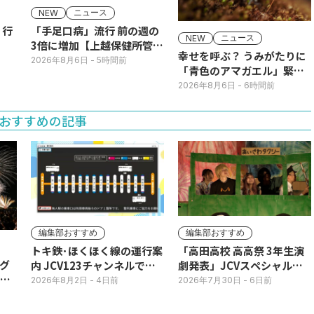
ニュース
NEW
】行
「手足口病」流行 前の週の
ニュース
NEW
3倍に増加【上越保健所管
幸せを呼ぶ？ うみがたりに
内】
2026年8月6日
- 5時間前
「青色のアマガエル」緊急
展示
2026年8月6日
- 6時間前
おすすめの記事
編集部おすすめ
編集部おすすめ
トキ鉄･ほくほく線の運行案
「高田高校 高高祭 3年生演
グ
内 JCV123チャンネルで平
劇発表」JCVスペシャルで
3日
日毎朝表示
放送中！
2026年8月2日
- 4日前
2026年7月30日
- 6日前