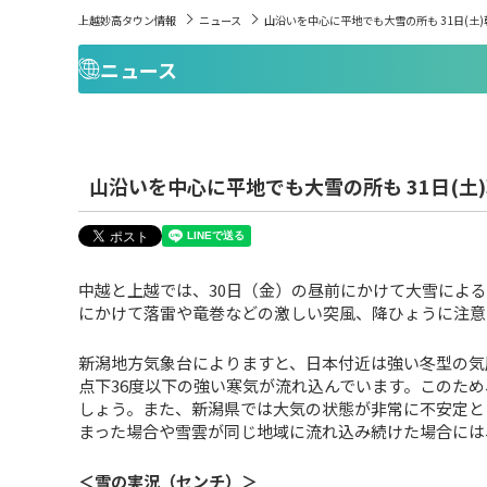
上越妙高タウン情報
ニュース
山沿いを中心に平地でも大雪の所も 31日(土
ニュース
山沿いを中心に平地でも大雪の所も 31日(土
中越と上越では、30日（金）の昼前にかけて大雪によ
にかけて落雷や竜巻などの激しい突風、降ひょうに注意
新潟地方気象台によりますと、日本付近は強い冬型の気圧
点下36度以下の強い寒気が流れ込んでいます。このた
しょう。また、新潟県では大気の状態が非常に不安定と
まった場合や雪雲が同じ地域に流れ込み続けた場合には
＜雪の実況（センチ）＞