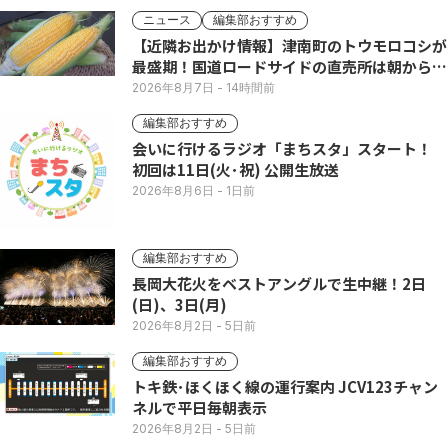
ニュース
編集部おすすめ
【近隣お出かけ情報】津南町のトウモロコシが
最盛期！国道ロードサイドの直売所は朝から長
い列
2026年8月7日
- 14時間前
編集部おすすめ
会いに行けるラジオ「まちスタ」スタート！
初回は11日(火･祝) 公開生放送
2026年8月6日
- 1日前
編集部おすすめ
長岡大花火をベストアングルで生中継！2日
(日)、3日(月)
2026年8月2日
- 5日前
編集部おすすめ
トキ鉄･ほくほく線の運行案内 JCV123チャン
ネルで平日毎朝表示
2026年8月2日
- 5日前