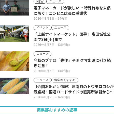
ニュース
NEW
電子マネーカードが欲しい… 特殊詐欺を未然
に防ぐ！コンビニ店員に感謝状
2026年8月8日
- 24分前
イベント
ニュース
「上越ナイトマーケット」開幕！ 高田城址公
園で8日(土)まで
2026年8月7日
- 13時間前
ニュース
今秋のブナは「豊作」予測 クマ出没に引き続
き注意！
2026年8月7日
- 13時間前
ニュース
編集部おすすめ
【近隣お出かけ情報】津南町のトウモロコシが
最盛期！国道ロードサイドの直売所は朝から長
い列
2026年8月7日
- 14時間前
編集部おすすめの記事