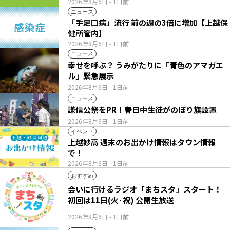
2026年8月6日
- 1日前
ニュース
「手足口病」流行 前の週の3倍に増加【上越保
健所管内】
2026年8月6日
- 1日前
ニュース
幸せを呼ぶ？ うみがたりに「青色のアマガエ
ル」緊急展示
2026年8月6日
- 1日前
ニュース
謙信公祭をPR！春日中生徒がのぼり旗設置
2026年8月6日
- 1日前
イベント
上越妙高 週末のお出かけ情報はタウン情報
で！
2026年8月6日
- 1日前
おすすめ
会いに行けるラジオ「まちスタ」スタート！
初回は11日(火･祝) 公開生放送
2026年8月6日
- 1日前