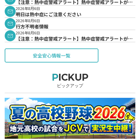
【注意：熱中症警戒アラート】熱中症警戒アラートが発
表されています。
2026年8月6日
明日は熱中症にご注意ください
2026年8月6日
行方不明者情報
2026年8月6日
【注意：熱中症警戒アラート】熱中症警戒アラートが発
表されています。
安全安心情報一覧
PICKUP
ピックアップ