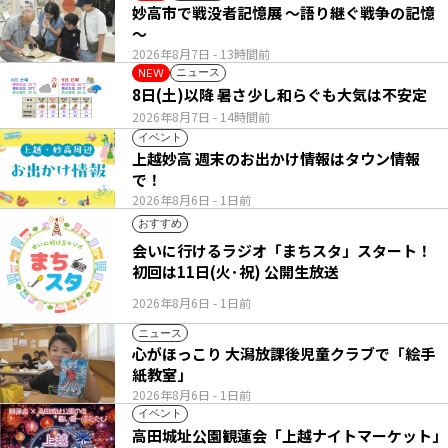
妙高市で戦没者記憶展 ～語り継ぐ戦争の記憶
～
2026年8月7日
- 13時間前
ニュース
NEW
8日(土)以降 暑さ少し和らぐも大気は不安定
2026年8月7日
- 14時間前
イベント
上越妙高 週末のお出かけ情報はタウン情報
で！
2026年8月6日
- 1日前
おすすめ
会いに行けるラジオ「まちスタ」スタート！
初回は11日(火･祝) 公開生放送
2026年8月6日
- 1日前
ニュース
心がほっこり 大潟放課後児童クラブで「絵手
紙教室」
2026年8月6日
- 1日前
イベント
高田城址公園観蓮会「上越ナイトマーケット」