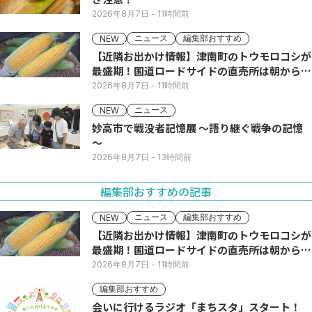
2026年8月7日
- 11時間前
ニュース
編集部おすすめ
NEW
【近隣お出かけ情報】津南町のトウモロコシが
最盛期！国道ロードサイドの直売所は朝から長
い列
2026年8月7日
- 11時間前
ニュース
NEW
妙高市で戦没者記憶展 ～語り継ぐ戦争の記憶
～
2026年8月7日
- 13時間前
編集部おすすめの記事
ニュース
編集部おすすめ
NEW
【近隣お出かけ情報】津南町のトウモロコシが
最盛期！国道ロードサイドの直売所は朝から長
い列
2026年8月7日
- 11時間前
編集部おすすめ
会いに行けるラジオ「まちスタ」スタート！