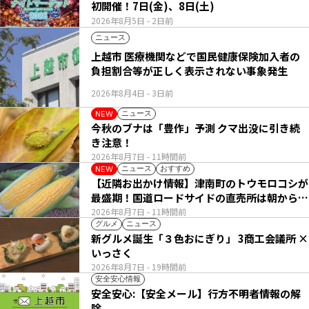
初開催！7日(金)、8日(土)
2026年8月5日
- 2日前
ニュース
上越市 医療機関などで国民健康保険加入者の
負担割合等が正しく表示されない事象発生
2026年8月4日
- 3日前
ニュース
NEW
今秋のブナは「豊作」予測 クマ出没に引き続
き注意！
2026年8月7日
- 11時間前
ニュース
おすすめ
NEW
【近隣お出かけ情報】津南町のトウモロコシが
最盛期！国道ロードサイドの直売所は朝から長
い列
2026年8月7日
- 11時間前
グルメ
ニュース
新グルメ誕生「３色おにぎり」 3商工会議所 ×
いっさく
2026年8月7日
- 19時間前
安全安心情報
安全安心:【安全メール】行方不明者情報の解
除