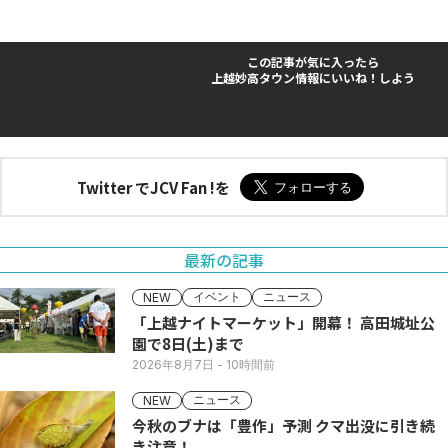
この記事が気に入ったら
上越妙高タウン情報にいいね！しよう
Twitter でJCV Fan !を
最新の記事
イベント
ニュース
NEW
「上越ナイトマーケット」開幕！ 高田城址公
園で8日(土)まで
2026年8月7日
- 10時間前
ニュース
NEW
今秋のブナは「豊作」予測 クマ出没に引き続
き注意！