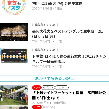
初回は11日(火･祝) 公開生放送
2026年8月6日
- 1日前
編集部おすすめ
長岡大花火をベストアングルで生中継！2日
(日)、3日(月)
2026年8月2日
- 5日前
編集部おすすめ
トキ鉄･ほくほく線の運行案内 JCV123チャン
ネルで平日毎朝表示
2026年8月2日
- 5日前
あわせて読みたい記事
イベント
ニュース
NEW
「上越ナイトマーケット」開幕！ 高田城址公
園で8日(土)まで
2026年8月7日
- 10時間前
ニュース
NEW