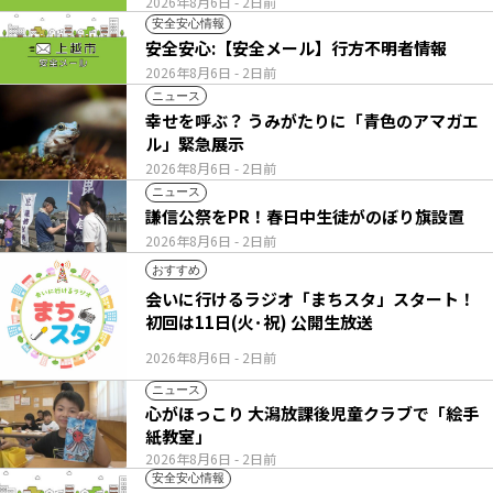
2026年8月6日
- 2日前
安全安心情報
安全安心:【安全メール】行方不明者情報
2026年8月6日
- 2日前
ニュース
幸せを呼ぶ？ うみがたりに「青色のアマガエ
ル」緊急展示
2026年8月6日
- 2日前
ニュース
謙信公祭をPR！春日中生徒がのぼり旗設置
2026年8月6日
- 2日前
おすすめ
会いに行けるラジオ「まちスタ」スタート！
初回は11日(火･祝) 公開生放送
2026年8月6日
- 2日前
ニュース
心がほっこり 大潟放課後児童クラブで「絵手
紙教室」
2026年8月6日
- 2日前
安全安心情報