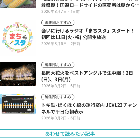
最盛期！国道ロードサイドの直売所は朝から長
い列
2026年8月7日
- 1日前
編集部おすすめ
会いに行けるラジオ「まちスタ」スタート！
初回は11日(火･祝) 公開生放送
2026年8月6日
- 2日前
編集部おすすめ
長岡大花火をベストアングルで生中継！2日
(日)、3日(月)
2026年8月2日
- 6日前
編集部おすすめ
トキ鉄･ほくほく線の運行案内 JCV123チャン
ネルで平日毎朝表示
2026年8月2日
- 6日前
あわせて読みたい記事