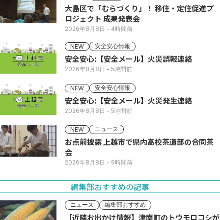
大島区で「むらづくり」！ 移住・定住促進プ
ロジェクト 成果発表会
2026年8月8日
- 4時間前
安全安心情報
NEW
安全安心:【安全メール】火災誤報連絡
2026年8月8日
- 5時間前
安全安心情報
NEW
安全安心:【安全メール】火災発生連絡
2026年8月8日
- 5時間前
ニュース
NEW
お点前披露 上越市で県内高校茶道部の合同茶
会
2026年8月8日
- 9時間前
編集部おすすめの記事
ニュース
編集部おすすめ
【近隣お出かけ情報】津南町のトウモロコシが