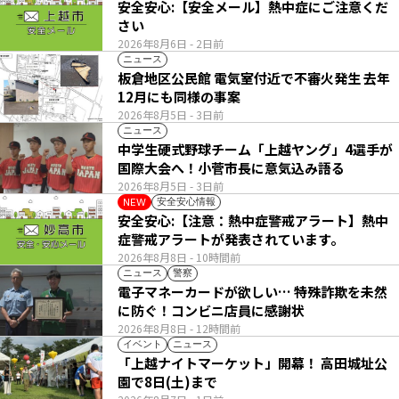
安全安心:【安全メール】熱中症にご注意くだ
さい
2026年8月6日
- 2日前
ニュース
板倉地区公民館 電気室付近で不審火発生 去年
12月にも同様の事案
2026年8月5日
- 3日前
ニュース
中学生硬式野球チーム「上越ヤング」4選手が
国際大会へ！小菅市長に意気込み語る
2026年8月5日
- 3日前
安全安心情報
NEW
安全安心:【注意：熱中症警戒アラート】熱中
症警戒アラートが発表されています。
2026年8月8日
- 10時間前
ニュース
警察
電子マネーカードが欲しい… 特殊詐欺を未然
に防ぐ！コンビニ店員に感謝状
2026年8月8日
- 12時間前
イベント
ニュース
「上越ナイトマーケット」開幕！ 高田城址公
園で8日(土)まで