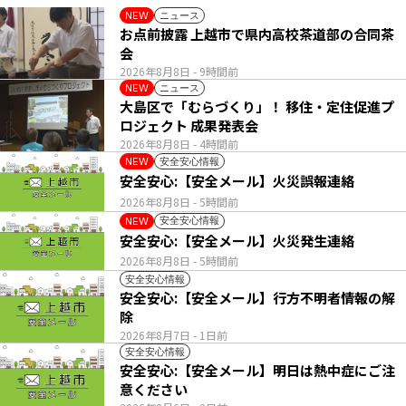
ニュース
NEW
お点前披露 上越市で県内高校茶道部の合同茶
会
2026年8月8日
- 9時間前
ニュース
NEW
大島区で「むらづくり」！ 移住・定住促進プ
ロジェクト 成果発表会
2026年8月8日
- 4時間前
安全安心情報
NEW
安全安心:【安全メール】火災誤報連絡
2026年8月8日
- 5時間前
安全安心情報
NEW
安全安心:【安全メール】火災発生連絡
2026年8月8日
- 5時間前
安全安心情報
安全安心:【安全メール】行方不明者情報の解
除
2026年8月7日
- 1日前
安全安心情報
安全安心:【安全メール】明日は熱中症にご注
意ください