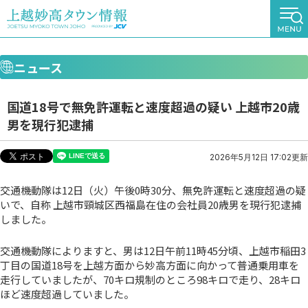
ニュース
国道18号で無免許運転と速度超過の疑い 上越市20歳
男を現行犯逮捕
2026年5月12日 17:02更新
交通機動隊は12日（火）午後0時30分、無免許運転と速度超過の疑
いで、自称 上越市頸城区西福島在住の会社員20歳男を現行犯逮捕
しました。
交通機動隊によりますと、男は12日午前11時45分頃、上越市稲田3
丁目の国道18号を上越方面から妙高方面に向かって普通乗用車を
走行していましたが、70キロ規制のところ98キロで走り、28キロ
ほど速度超過していました。