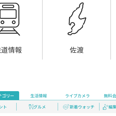
鉄道情報
佐渡
テゴリー
生活情報
ライブカメラ
無料
ント
ライブ配信
安全安心情報
グルメ
見逃し配信
天気
新着ウォッチ
上越妙高百景
プレミアム
編