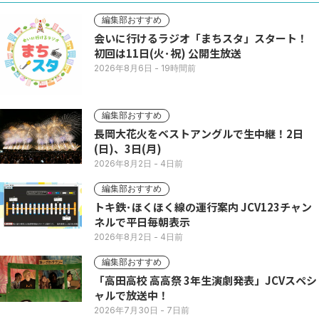
編集部おすすめ
会いに行けるラジオ「まちスタ」スタート！
初回は11日(火･祝) 公開生放送
2026年8月6日
- 19時間前
編集部おすすめ
長岡大花火をベストアングルで生中継！2日
(日)、3日(月)
2026年8月2日
- 4日前
編集部おすすめ
トキ鉄･ほくほく線の運行案内 JCV123チャン
ネルで平日毎朝表示
2026年8月2日
- 4日前
編集部おすすめ
「高田高校 高高祭 3年生演劇発表」JCVスペシ
ャルで放送中！
2026年7月30日
- 7日前