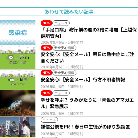
あわせて読みたい記事
ニュース
NEW
「手足口病」流行 前の週の3倍に増加【上越保
健所管内】
2026年8月6日
- 14時間前
安全安心情報
NEW
安全安心:【安全メール】明日は熱中症にご注
意ください
2026年8月6日
- 12時間前
安全安心情報
NEW
安全安心:【安全メール】行方不明者情報
2026年8月6日
- 13時間前
ニュース
NEW
幸せを呼ぶ？ うみがたりに「青色のアマガエ
ル」緊急展示
2026年8月6日
- 15時間前
ニュース
謙信公祭をPR！春日中生徒がのぼり旗設置
2026年8月6日
- 16時間前