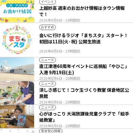
イベント
上越妙高 週末のお出かけ情報はタウン情報
で！
2026年8月6日
- 18時間前
おすすめ
会いに行けるラジオ「まちスタ」スタート！
初回は11日(火･祝) 公開生放送
2026年8月6日
- 19時間前
ニュース
直江津港60周年イベントに巡視船「やひこ」
入港 9月19日(土)
2026年8月6日
- 20時間前
ニュース
涼しさ感じて！コケ玉づくり教室 保倉地区公
民館
2026年8月6日
- 20時間前
ニュース
心がほっこり 大潟放課後児童クラブで「絵手
紙教室」
2026年8月6日
- 20時間前
安全安心情報