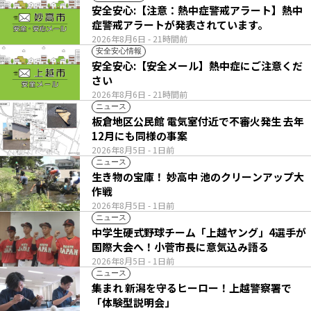
安全安心:【注意：熱中症警戒アラート】熱中
症警戒アラートが発表されています。
2026年8月6日
- 21時間前
安全安心情報
安全安心:【安全メール】熱中症にご注意くだ
さい
2026年8月6日
- 21時間前
ニュース
板倉地区公民館 電気室付近で不審火発生 去年
12月にも同様の事案
2026年8月5日
- 1日前
ニュース
生き物の宝庫！ 妙高中 池のクリーンアップ大
作戦
2026年8月5日
- 1日前
ニュース
中学生硬式野球チーム「上越ヤング」4選手が
国際大会へ！小菅市長に意気込み語る
2026年8月5日
- 1日前
ニュース
集まれ 新潟を守るヒーロー！上越警察署で
「体験型説明会」